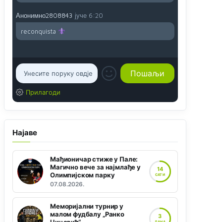
Анонимно2808843
јуче
6:20
reconquista
Прилагоди
Најаве
Мађионичар стиже у Пале:
Магично вече за најмлађе у
14
Олимпијском парку
САТИ
07.08.2026.
Меморијални турнир у
малом фудбалу „Ранко
3
ДАНА