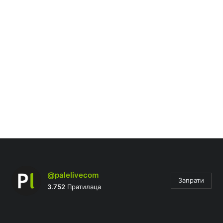
@palelivecom
Запрати
3.752
Пратилаца