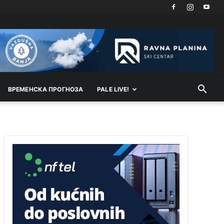
Kosovo je država a manji BH entitet pokrajina.Što
se tiče arapa po Palama i Jahorini,ostavljaju vam
pare a vi se smeškate .Da ne bi možda da vam
šalju poštom a da ne dolaze? Kurko
Анонимно2807791
јуче
11:39
БиХ није гласала да је тзв.Косово држава.
Лупаш ко к у р а ц по самару луди турко.
ВРEМEНСКА ПРОГНОЗА
PALE LIVE!
Анонимно2807895
јуче
12:16
Dobro zboris 791,ovaj721 dok nije bilo
interneta,samo mu je porodica znala da je glup!
Анонимно2807895
јуче
12:18
Drzi pod kontrolom tri stvari jezik,karakter i
ponasanje...Uzivotu brani tri stvari:cast,prijatelja i
slabije.Iz
zivota iskljuci tri stvari uvredu,neznanje
i
zavist.Sve
dok si ziv gaji tri stvari
dobrotu,pamet i prijateljstvo!!
Анонимно2806721
јуче
12:39