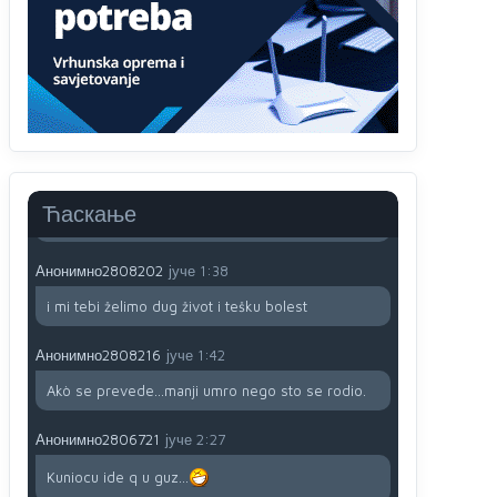
791 BiH nije priznala Kosovo kao nezavisnu
državu jer genocidna tvorevina pravi smetnju a
recimo Srbija je davno
priznala.Na
svakom
proizvodu iz Srbije stoji -uvoznik za Kosovo
Анонимно2806721
јуче
12:45
Sve i da se nekim čudom vojska Srbije "vrati" na
Kosovo-kome će se vratiti? Gdje je dobrodošla i
koga da brani? A imamo vojsku Kosova kojoj
Ћаскање
želimo svako dobro i da se što bolje opreme
Анонимно2808202
јуче
1:38
i mi tebi želimo dug život i tešku bolest
Анонимно2808216
јуче
1:42
Akò se prevede...manji umro nego sto se rodio.
Анонимно2806721
јуче
2:27
Kuniocu ide q u guz...