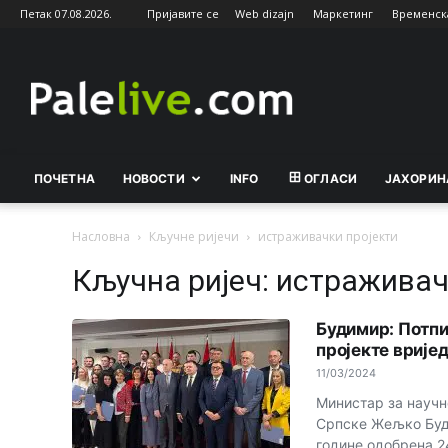
Петак 07.08.2026.
Пријавите се
Web dizajn
Маркетинг
Временск
Palelive.com
ПОЧЕТНА
НОВОСТИ
INFO
ОГЛАСИ
ЈАХОРИН
Насловна
Кључне ријечи
истраживачки пројекти
Кључна ријеч: истраживач
Будимир: Потпи
пројекте врије
11/03/2024
Министар за научн
Српске Жељко Буди
године одобрена 24