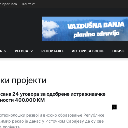
а прогноза
Контакт
А
РEГИЈА
РEПОРТАЖE
ИСТОРИЈА БОСНЕ
ПРИЧЕ
ки пројекти
сана 24 уговора за одобрене истраживачке
дности 400.000 КМ
0
отехнолошки развој и високо образовање Републике
мир рекао је данас у Источном Сарајеву да су ове
 пројекта...