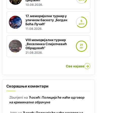
Цицовић“
10.08.2026.
17. меморијални турнир у
уличном баскету „Богдан
5
Боћа Лучић“
ДАНА
11.08.2026.
VIII меморијални турнир
„Веселинка Слијепчевић
21
Обрадовић“
АВГ
21.08.2026.
→
Све најаве
Скорашњи коментари
Zbunjeni
на
Ћосић: Полиција ће наћи одговор
на криминалне обрачуне
Јово
на
Ћосић: Полиција ће наћи одговор на