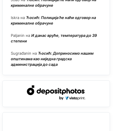
криминалне обрачуне
Iskra
на
Ћосић: Полиција ће наћи одговор на
криминалне обрачуне
Paljanin
на
И данас вруће, температура до 39
степени
Sugrađanin
на
Ћосић: Доприносимо нашим
општинама као ниједна градска
администрација до сада