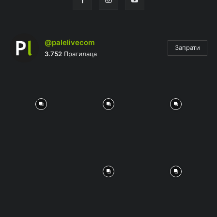
@palelivecom
Запрати
3.752
Пратилаца