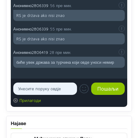
Анонимно2806339
56 пре мин.
RS je država ako nisi znao
Анонимно2806339
55 пре мин.
RS je država ako nisi znao
Анонимно2806419
28 пре мин.
биће увек држава за турчина који овде уноси немир
Прилагоди
Најаве