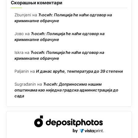
Скорашњи коментари
Zbunjeni
на
Ћосић: Полиција ће наћи одговор на
криминалне обрачуне
Јово
на
Ћосић: Полиција ће наћи одговор на
криминалне обрачуне
Iskra
на
Ћосић: Полиција ће наћи одговор на
криминалне обрачуне
Paljanin
на
И данас вруће, температура до 39 степени
Sugrađanin
на
Ћосић: Доприносимо нашим
општинама као ниједна градска администрација до
сада