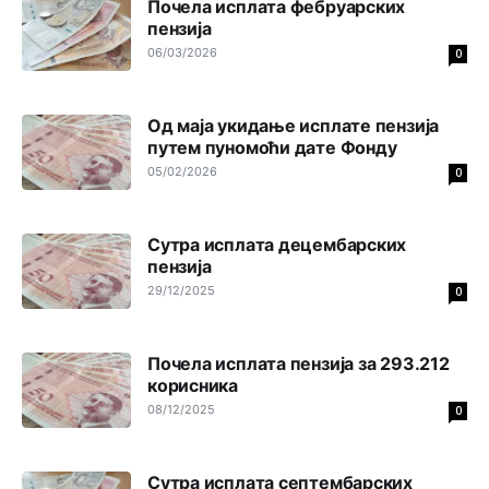
sred grada!!!!!
Почела исплата фебруарских
пензија
Анонимно2801129
јуче
8:50
06/03/2026
0
Treba da znaš da paljanski vodovod opstaje na parama
koje dobije iz Kantona
Sarajevo.Kanton
ima opciju da
odbaci potrošnju vode sa jahorinskih vrela ali mu je to
Од маја укидање исплате пензија
skuplje pa koristi vodu koja mu je jeftinija
путем пуномоћи дате Фонду
05/02/2026
0
Анонимно2798926
јуче
10:04
Opšte je poznato da se voda prodaje i to nije problem
niti iko pravi problem oko toga. Ovdje je u pitanju
Сутра исплата децембарских
odgovornost vodovoda prema primarni korisnicima
пензија
njihove usluge koju građani Pala isto tako plaćaju.
29/12/2025
0
Анонимно2801129
јуче
11:08
Vodovodu je primaran novac koji sigurno dobija iz
Почела исплата пензија за 293.212
Kantona.Seljac
i koji žive u Palama (kakvi građani kad je
корисника
sve šljeglo) ionako slabo plaćaju vodu
08/12/2025
0
Анонимно2798926
јуче
11:17
Neka ste Vi građanin da nas produhovite!
Сутра исплата септембарских