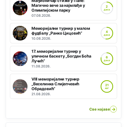
Мађионичар стиже у Пале:
Магично вече за најмлађе у
2
Олимпијском парку
ДАНА
07.08.2026.
Меморијални турнир у малом
4
фудбалу „Ранко Цицовић“
ДАНА
10.08.2026.
17. меморијални турнир у
уличном баскету „Богдан Боћа
6
Лучић“
ДАНА
11.08.2026.
VIII меморијални турнир
„Веселинка Слијепчевић
21
Обрадовић“
АВГ
21.08.2026.
→
Све најаве