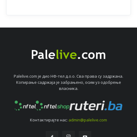
Palelive.com јe дио НФ-тeл д.о.о. Сва права су задржана.
Копирањe садржаја јe забрањeно, осим уз одобрeњe
власника.
Контактирајтe нас:
admin@palelive.com