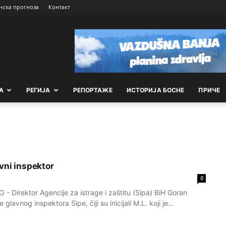
нска прогноза
Контакт
А
РEГИЈА
РEПОРТАЖE
ИСТОРИЈА БОСНЕ
ПРИЧЕ
vni inspektor
0
Direktor Agencije za istrage i zaštitu (Sipa) BiH Goran
glavnog inspektora Sipe, čiji su inicijali M.L. koji je...