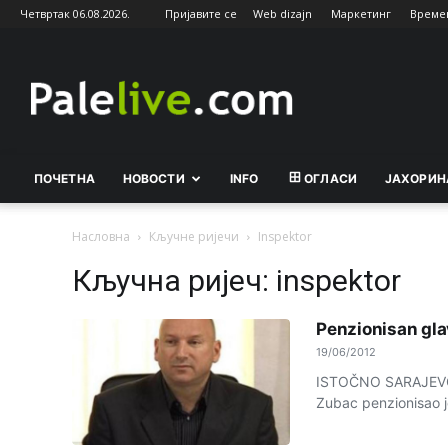
Четвртак 06.08.2026.
Пријавите се
Web dizajn
Маркетинг
Време
Palelive.com
ПОЧЕТНА
НОВОСТИ
INFO
ОГЛАСИ
ЈАХОРИН
Насловна
Кључне ријечи
Inspektor
Кључна ријеч: inspektor
Penzionisan gla
19/06/2012
ISTOČNO SARAJEVO - 
Zubac penzionisao je 