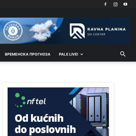
Kosovo je država a manji BH entitet pokrajina.Što
se tiče arapa po Palama i Jahorini,ostavljaju vam
pare a vi se smeškate .Da ne bi možda da vam
šalju poštom a da ne dolaze? Kurko
Анонимно2807791
11:39
БиХ није гласала да је тзв.Косово држава.
Лупаш ко к у р а ц по самару луди турко.
ВРEМEНСКА ПРОГНОЗА
PALE LIVE!
Анонимно2807895
12:16
Dobro zboris 791,ovaj721 dok nije bilo
interneta,samo mu je porodica znala da je glup!
Анонимно2807895
12:18
Drzi pod kontrolom tri stvari jezik,karakter i
ponasanje...Uzivotu brani tri stvari:cast,prijatelja i
slabije.Iz
zivota iskljuci tri stvari uvredu,neznanje
i
zavist.Sve
dok si ziv gaji tri stvari
dobrotu,pamet i prijateljstvo!!
Анонимно2806721
12:39