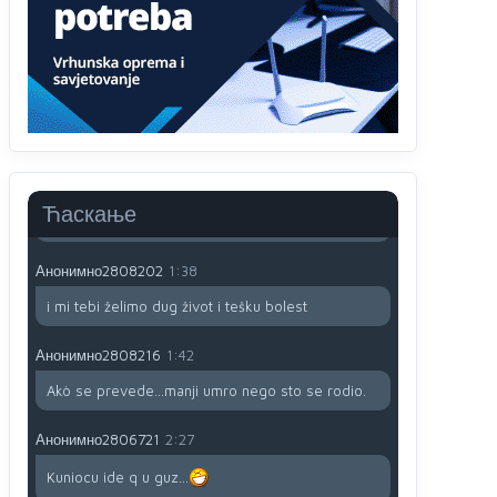
791 BiH nije priznala Kosovo kao nezavisnu
državu jer genocidna tvorevina pravi smetnju a
recimo Srbija je davno
priznala.Na
svakom
proizvodu iz Srbije stoji -uvoznik za Kosovo
Анонимно2806721
12:45
Sve i da se nekim čudom vojska Srbije "vrati" na
Kosovo-kome će se vratiti? Gdje je dobrodošla i
koga da brani? A imamo vojsku Kosova kojoj
Ћаскање
želimo svako dobro i da se što bolje opreme
Анонимно2808202
1:38
i mi tebi želimo dug život i tešku bolest
Анонимно2808216
1:42
Akò se prevede...manji umro nego sto se rodio.
Анонимно2806721
2:27
Kuniocu ide q u guz...