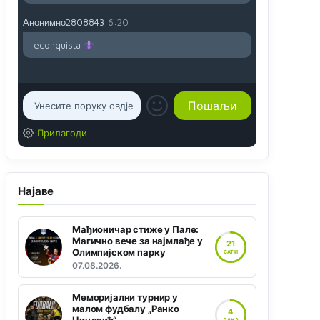
Анонимно2808843
6:20
reconquista
Прилагоди
Најаве
Мађионичар стиже у Пале:
Магично вече за најмлађе у
21
Олимпијском парку
САТИ
07.08.2026.
Меморијални турнир у
малом фудбалу „Ранко
4
ДАНА