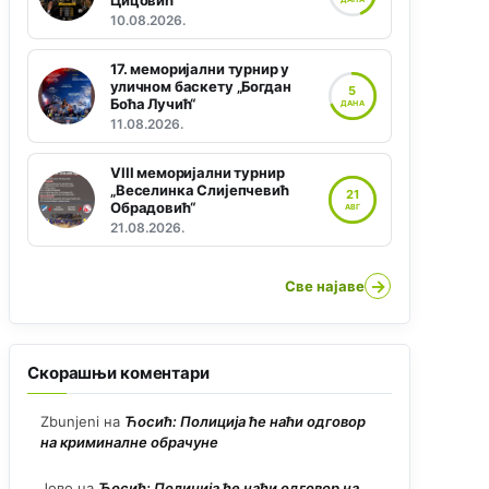
Цицовић“
10.08.2026.
17. меморијални турнир у
уличном баскету „Богдан
5
Боћа Лучић“
ДАНА
11.08.2026.
VIII меморијални турнир
„Веселинка Слијепчевић
21
Обрадовић“
АВГ
21.08.2026.
→
Све најаве
Скорашњи коментари
Zbunjeni
на
Ћосић: Полиција ће наћи одговор
на криминалне обрачуне
Јово
на
Ћосић: Полиција ће наћи одговор на