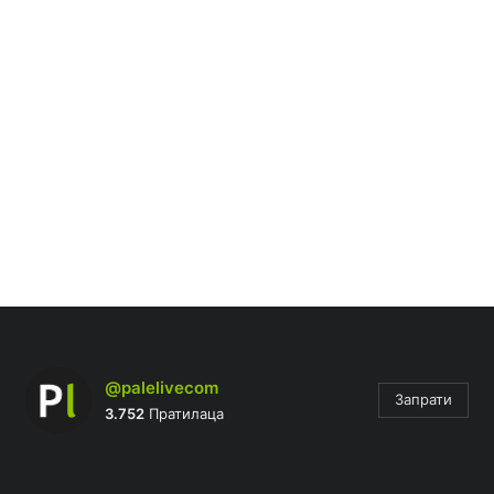
@palelivecom
Запрати
3.752
Пратилаца