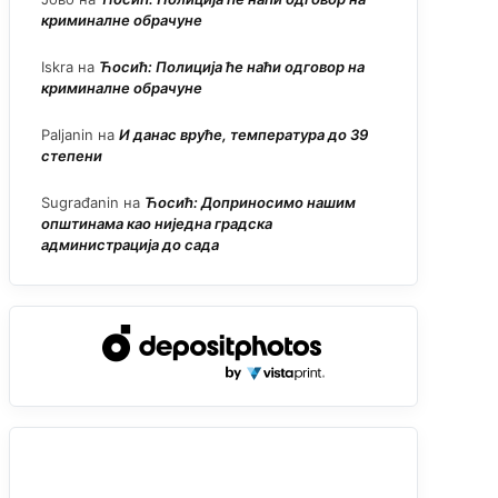
криминалне обрачуне
Iskra
на
Ћосић: Полиција ће наћи одговор на
криминалне обрачуне
Paljanin
на
И данас вруће, температура до 39
степени
Sugrađanin
на
Ћосић: Доприносимо нашим
општинама као ниједна градска
администрација до сада