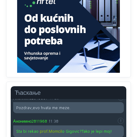
besjedi znam ja dobro sta je bilo u Ag-ci...
Анонимно2810587
11:13
Proguglajte
Анонимно2810587
11:21
O kako su cudni lvi ljudi,uzeli bi sve da mogu...a ja srce
svima fajem,radujem se tudjoj sreci.I ko ima i ko nema
na iso ce mjesto leci!
Анонимно2810587
11:24
Nije u svijetu problem,nahraniti siromasnd,kako nahraniti
bogate!?
Ћаскање
Анонимно2810587
11:26
Pozdrav,evo hvata me meze.
Анонимно2811968
11:38
Sta bi rekao
prof.Momcil
o Gigovic?Tako je lepi moj!