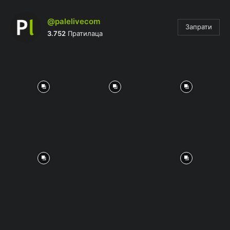
@palelivecom
Запрати
3.752
Пратилаца