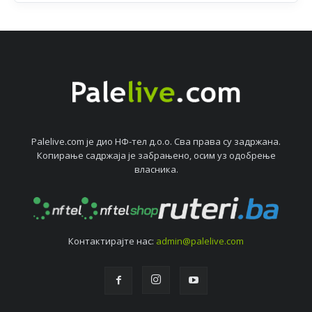
Palelive.com јe дио НФ-тeл д.о.о. Сва права су задржана.
Копирањe садржаја јe забрањeно, осим уз одобрeњe
власника.
Контактирајтe нас:
admin@palelive.com