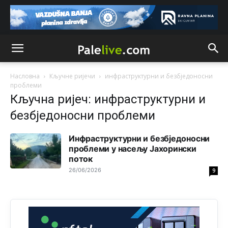
dobro i da se što bolje opreme
Анонимно2808202
јуче
1:38
i mi tebi želimo dug život i tešku bolest
Анонимно2808216
јуче
1:42
Насловна
Кључне ријечи
инфраструктурни и безбједоносни
Akò se prevede...manji umro nego sto se rodio.
проблеми
Кључна ријеч: инфраструктурни и
Анонимно2806721
јуче
2:27
безбједоносни проблеми
Kuniocu ide q u guz...
Инфраструктурни и безбједоносни
проблеми у насељу Јахорински
Анонимно2808843
јуче
6:20
поток
reconquista
26/06/2026
9
Анонимно2810587
11:11
Evo dasak vijetra s Romanije,neko iz publike povika,ma
pusti ih ciganija...pocetkom ovog vjeka,neko rece za
Radovana i Ratka kaki su oni srbi...i poce dalje da