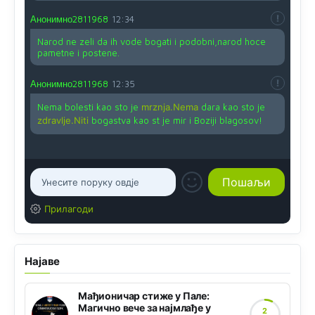
Анонимно2811968
12:34
Narod ne zeli da ih vode bogati i podobni,narod hoce
pametne i postene.
Анонимно2811968
12:35
Nema bolesti kao sto je
mrznja.Nema
dara kao sto je
zdravlje.Niti
bogastva kao st je mir i Boziji blagosov!
Прилагоди
Најаве
Мађионичар стиже у Пале:
Магично вече за најмлађе у
2