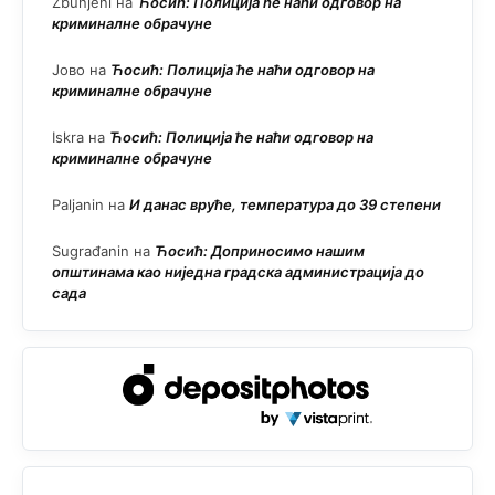
Zbunjeni
на
Ћосић: Полиција ће наћи одговор на
криминалне обрачуне
Јово
на
Ћосић: Полиција ће наћи одговор на
криминалне обрачуне
Iskra
на
Ћосић: Полиција ће наћи одговор на
криминалне обрачуне
Paljanin
на
И данас вруће, температура до 39 степени
Sugrađanin
на
Ћосић: Доприносимо нашим
општинама као ниједна градска администрација до
сада