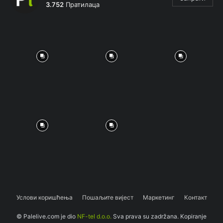
3.752
Пратилаца
Услови коришћења
Пошаљите вијест
Маркетинг
Контакт
© Palelive.com je dio
NF-tel d.o.o.
Sva prava su zadržana. Kopiranje