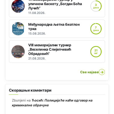
уличном баскету „Богдан Боћа
3
Лучић“
ДАНА
11.08.2026.
Међународна љетна биатлон
7
трка
ДАНА
15.08.2026.
VIII меморијални турнир
„Веселинка Слијепчевић
21
Обрадовић“
АВГ
21.08.2026.
→
Све најаве
Скорашњи коментари
Zbunjeni
на
Ћосић: Полиција ће наћи одговор на
криминалне обрачуне