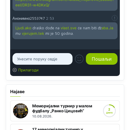
eel/DR31-w4DKxQ/
Анонимно2553747
2:53
Ljudi.ako
draško dođe na
vlast.sve
će nam biti đž
aba.Ja
mu
vjerujem.tek
mi je 50 godina.
Прилагоди
Најаве
Меморијални турнир у малом
2
фудбалу „Ранко Цицовић“
ДАНА
10.08.2026.
17. меморијални турнир у