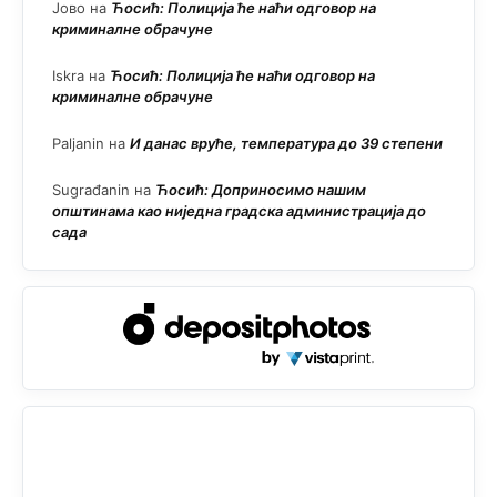
Јово
на
Ћосић: Полиција ће наћи одговор на
криминалне обрачуне
Iskra
на
Ћосић: Полиција ће наћи одговор на
криминалне обрачуне
Paljanin
на
И данас вруће, температура до 39 степени
Sugrađanin
на
Ћосић: Доприносимо нашим
општинама као ниједна градска администрација до
сада