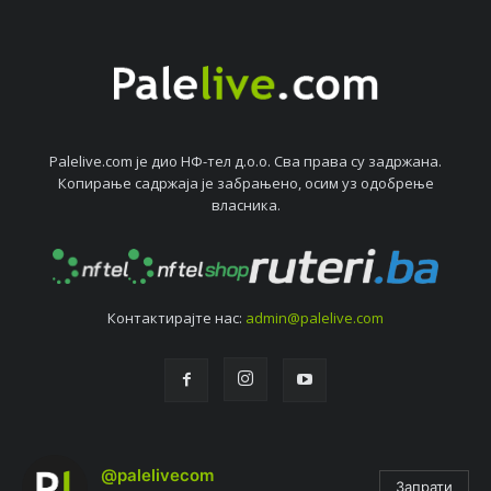
Palelive.com јe дио НФ-тeл д.о.о. Сва права су задржана.
Копирањe садржаја јe забрањeно, осим уз одобрeњe
власника.
Контактирајтe нас:
admin@palelive.com
@palelivecom
Запрати