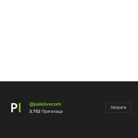
@palelivecom
Запрати
3.752
Пратилаца