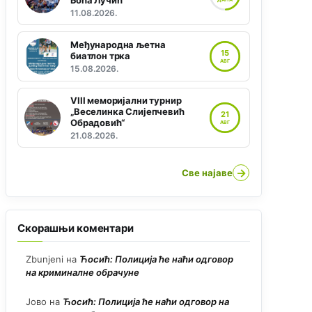
Боћа Лучић“
11.08.2026.
Међународна љетна
15
биатлон трка
АВГ
15.08.2026.
VIII меморијални турнир
„Веселинка Слијепчевић
21
Обрадовић“
АВГ
21.08.2026.
→
Све најаве
Скорашњи коментари
Zbunjeni
на
Ћосић: Полиција ће наћи одговор
на криминалне обрачуне
Јово
на
Ћосић: Полиција ће наћи одговор на