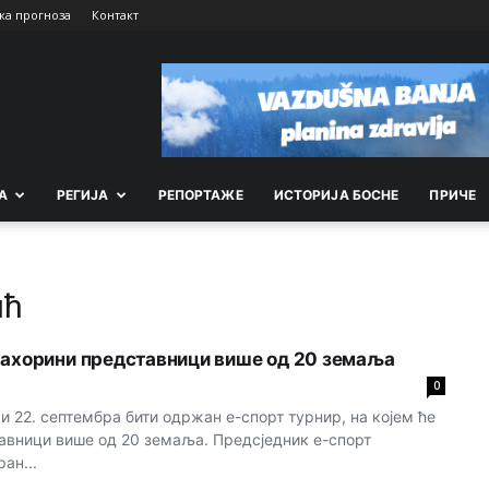
ка прогноза
Контакт
А
РEГИЈА
РEПОРТАЖE
ИСТОРИЈА БОСНЕ
ПРИЧЕ
ић
Јахорини представници више од 20 земаља
0
 и 22. септембра бити одржан е-спорт турнир, на којем ће
авници више од 20 земаља. Предсједник е-спорт
ан...