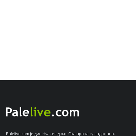
Palelive.com јe дио НФ-тeл д.о.о. Сва права су задржана.