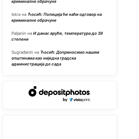
криминалне обрачуне
Iskra
на
Ћосић: Полиција ће наћи одговор на
криминалне обрачуне
Paljanin
на
И данас вруће, температура до 39
степени
Sugrađanin
на
Ћосић: Доприносимо нашим
општинама као ниједна градска
администрација до сада