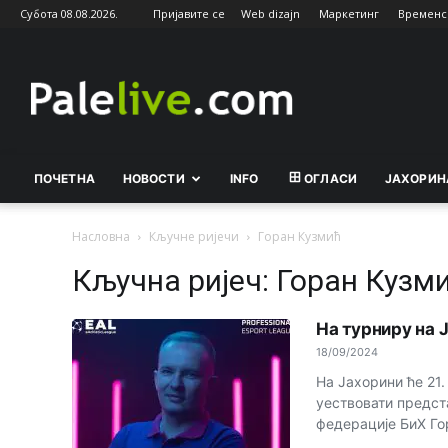
Субота 08.08.2026.
Пријавите се
Web dizajn
Маркетинг
Временс
Palelive.com
ПОЧЕТНА
НОВОСТИ
INFO
ОГЛАСИ
ЈАХОРИН
Насловна
Кључне ријечи
Горан Кузмић
Кључна ријеч: Горан Кузм
На турниру на 
18/09/2024
На Јахорини ће 21.
уествовати предст
федерације БиХ Гор