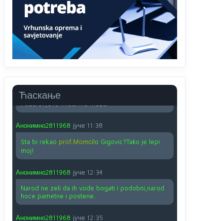
O kako su cudni lvi ljudi,uzeli bi sve da mogu...a
ja srce svima fajem,radujem se tudjoj sreci.I ko
ima i ko nema na iso ce mjesto leci!
Анонимно2810587
јуче
11:24
Nije u svijetu problem,nahraniti siromasnd,kako
nahraniti bogate!?
Анонимно2810587
јуче
11:26
Ћаскање
Pozdrav,evo hvata me meze.
Анонимно2811968
јуче
11:38
Sta bi rekao
prof.Momcil
o Gigovic?Tako je lepi
moj!
Анонимно2811968
јуче
12:34
Narod ne zeli da ih vode bogati i podobni,narod
hoce pametne i postene.
Анонимно2811968
јуче
12:35