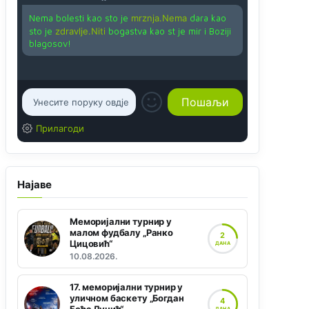
Nema bolesti kao sto je
mrznja.Nema
dara kao
sto je
zdravlje.Niti
bogastva kao st je mir i Boziji
blagosov!
Прилагоди
Најаве
Меморијални турнир у
малом фудбалу „Ранко
2
Цицовић“
ДАНА
10.08.2026.
17. меморијални турнир у
уличном баскету „Богдан
4
ДАНА