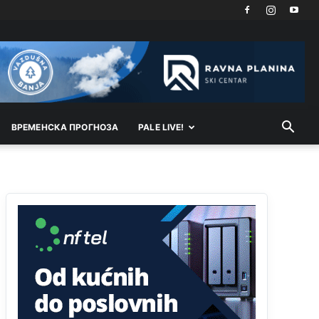
Akò se prevede...manji umro nego sto se rodio.
Анонимно2806721
8/6/2026
2:27
Kuniocu ide q u guz...
Анонимно2808843
8/6/2026
6:20
reconquista
ВРEМEНСКА ПРОГНОЗА
PALE LIVE!
Анонимно2810587
јуче
11:11
Evo dasak vijetra s Romanije,neko iz publike
povika,ma pusti ih ciganija...pocetkom ovog
vjeka,neko rece za Radovana i Ratka kaki su oni
srbi...i poce dalje da besjedi znam ja dobro sta je
bilo u Ag-ci...
Анонимно2810587
јуче
11:13
Proguglajte
Анонимно2810587
јуче
11:21