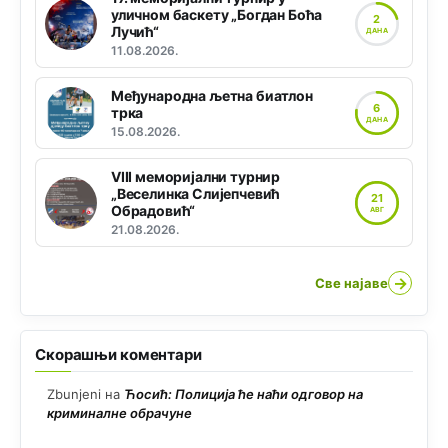
уличном баскету „Богдан Боћа
2
Лучић“
ДАНА
11.08.2026.
Међународна љетна биатлон
6
трка
ДАНА
15.08.2026.
VIII меморијални турнир
„Веселинка Слијепчевић
21
Обрадовић“
АВГ
21.08.2026.
→
Све најаве
Скорашњи коментари
Zbunjeni
на
Ћосић: Полиција ће наћи одговор на
криминалне обрачуне