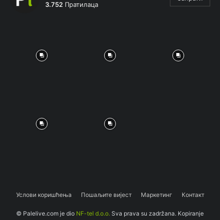
3.752
Пратилаца
Услови коришћења
Пошаљите вијест
Маркетинг
Контакт
© Palelive.com je dio
NF-tel d.o.o.
Sva prava su zadržana. Kopiranje