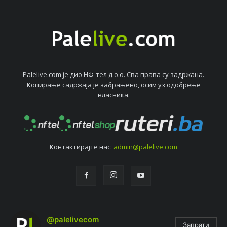
Palelive.com јe дио НФ-тeл д.о.о. Сва права су задржана.
Копирањe садржаја јe забрањeно, осим уз одобрeњe
власника.
Контактирајтe нас:
admin@palelive.com
@palelivecom
Запрати