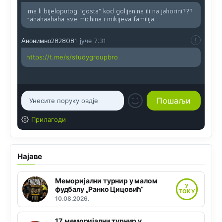
ima li bijeloputog "gosta" kod golijanina ili na jahorini???
hahahaahaha sve michina i mikijeva familija
Анонимно2828081
јуче
7:31
https://t.me/s/studygroupbro
Прилагоди
Најаве
Меморијални турнир у малом
У
фудбалу „Ранко Цицовић“
ТОКУ
10.08.2026.
17. меморијални турнир у