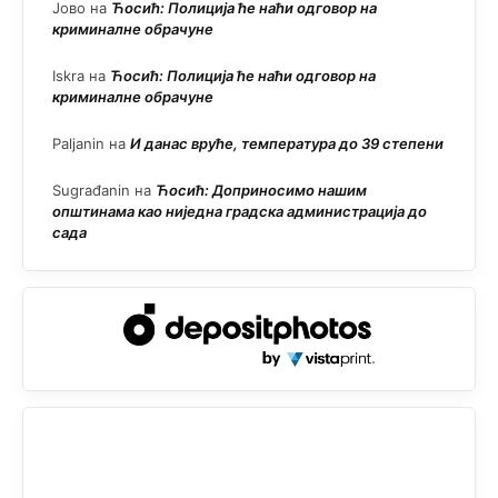
Јово
на
Ћосић: Полиција ће наћи одговор на
криминалне обрачуне
Iskra
на
Ћосић: Полиција ће наћи одговор на
криминалне обрачуне
Paljanin
на
И данас вруће, температура до 39 степени
Sugrađanin
на
Ћосић: Доприносимо нашим
општинама као ниједна градска администрација до
сада