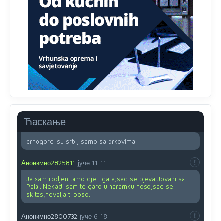
su u pitanju starije osobe, osobe sa slabijim vidom ili
drhtavom rukom
Анонимно2819033
8/8/2026
12:24
Yes,nekada je bila corava kutija za IZBORE a danas su
coravi biraci.
Анонимно2553747
8/8/2026
2:53
Ljudi.ako
draško dođe na
vlast.sve
će nam biti đž
aba.Ja
mu
vjerujem.tek
mi je 50 godina.
Ћаскање
Анонимно2800732
8/8/2026
11:46
crnogorci su srbi, samo sa brkovima
Анонимно2825811
јуче
11:11
Ja sam rodjen tamo dje i gara,sad se pjeva Jovani sa
Pala...Nekad' sam te garo u naramku noso,sad se
skitas,nevalja ti poso.
Анонимно2800732
јуче
6:18