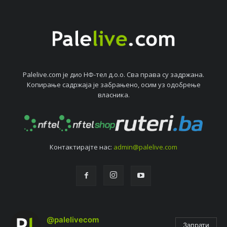
Palelive.com јe дио НФ-тeл д.о.о. Сва права су задржана.
Копирањe садржаја јe забрањeно, осим уз одобрeњe
власника.
Контактирајтe нас:
admin@palelive.com
@palelivecom
Запрати