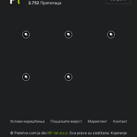
3.752
Пратилаца
Услови коришћења
Пошаљите вијест
Маркетинг
Контакт
© Palelive.com je dio
NF-tel d.o.o.
Sva prava su zadržana. Kopiranje