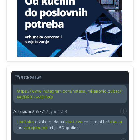
zahtjeva optičkih skenera.
Анонимно2818605
јуче
11:45
Ovo pravilo jeste unijelo opravdan strah, posebno kada
su u pitanju starije osobe, osobe sa slabijim vidom ili
drhtavom rukom
Анонимно2819033
јуче
12:24
Yes,nekada je bila corava kutija za IZBORE a danas su
coravi biraci.
Ћаскање
Анонимно2819162
јуче
12:35
https://www.instagram.com/natasa_miljanovic_zubac/r
eel/DR31-w4DKxQ/
Анонимно2553747
јуче
2:53
Ljudi.ako
draško dođe na
vlast.sve
će nam biti đž
aba.Ja
mu
vjerujem.tek
mi je 50 godina.