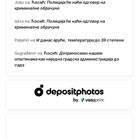
Јово
на
Ћосић: Полиција ће наћи одговор на
криминалне обрачуне
Iskra
на
Ћосић: Полиција ће наћи одговор на
криминалне обрачуне
Paljanin
на
И данас вруће, температура до 39 степени
Sugrađanin
на
Ћосић: Доприносимо нашим
општинама као ниједна градска администрација до
сада