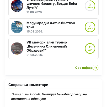
уличном баскету „Богдан Боћа
3
Лучић“
ДАНА
11.08.2026.
Међународна љетна биатлон
7
трка
ДАНА
15.08.2026.
VIII меморијални турнир
„Веселинка Слијепчевић
21
Обрадовић“
АВГ
21.08.2026.
→
Све најаве
Скорашњи коментари
Zbunjeni
на
Ћосић: Полиција ће наћи одговор на
криминалне обрачуне