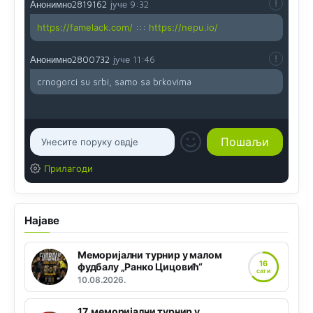
Анонимно2819162
јуче
9:32
https://famelack.com/
:::
https://nepu.io/
Анонимно2800732
јуче
11:46
crnogorci su srbi, samo sa brkovima
Прилагоди
Најаве
Меморијални турнир у малом
16
фудбалу „Ранко Цицовић“
САТИ
10.08.2026.
17. меморијални турнир у