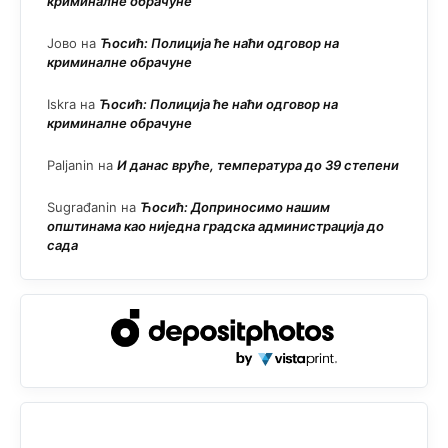
криминалне обрачуне
Јово
на
Ћосић: Полиција ће наћи одговор на
криминалне обрачуне
Iskra
на
Ћосић: Полиција ће наћи одговор на
криминалне обрачуне
Paljanin
на
И данас вруће, температура до 39 степени
Sugrađanin
на
Ћосић: Доприносимо нашим
општинама као ниједна градска администрација до
сада