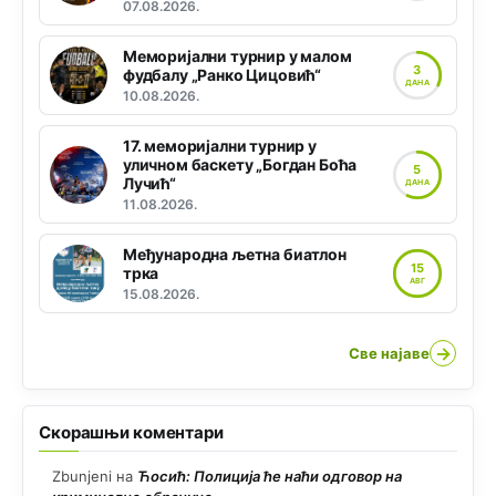
07.08.2026.
Меморијални турнир у малом
3
фудбалу „Ранко Цицовић“
ДАНА
10.08.2026.
17. меморијални турнир у
уличном баскету „Богдан Боћа
5
Лучић“
ДАНА
11.08.2026.
Међународна љетна биатлон
15
трка
АВГ
15.08.2026.
→
Све најаве
Скорашњи коментари
Zbunjeni
на
Ћосић: Полиција ће наћи одговор на