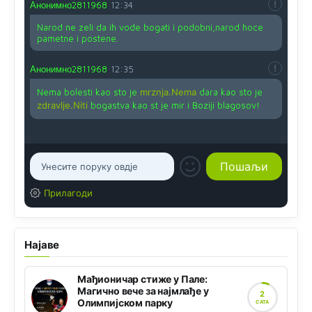
Анонимно2811968
12:34
Narod ne zeli da ih vode bogati i podobni,narod hoce
pametne i postene.
Анонимно2811968
12:35
Nema bolesti kao sto je
mrznja.Nema
dara kao sto je
zdravlje.Niti
bogastva kao st je mir i Boziji blagosov!
Прилагоди
Најаве
Мађионичар стиже у Пале:
Магично вече за најмлађе у
2
Олимпијском парку
САТА