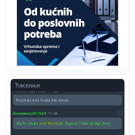
Анонимно2810587
11:13
Proguglajte
Анонимно2810587
11:21
O kako su cudni lvi ljudi,uzeli bi sve da mogu...a ja srce
svima fajem,radujem se tudjoj sreci.I ko ima i ko nema
na iso ce mjesto leci!
Анонимно2810587
11:24
Nije u svijetu problem,nahraniti siromasnd,kako nahraniti
bogate!?
Ћаскање
Анонимно2810587
11:26
Pozdrav,evo hvata me meze.
Анонимно2811968
11:38
Sta bi rekao
prof.Momcil
o Gigovic?Tako je lepi moj!