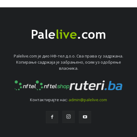
Palelive.com јe дио НФ-тeл д.о.о. Сва права су задржана.
Копирањe садржаја јe забрањeно, осим уз одобрeњe
власника.
Контактирајтe нас:
admin@palelive.com