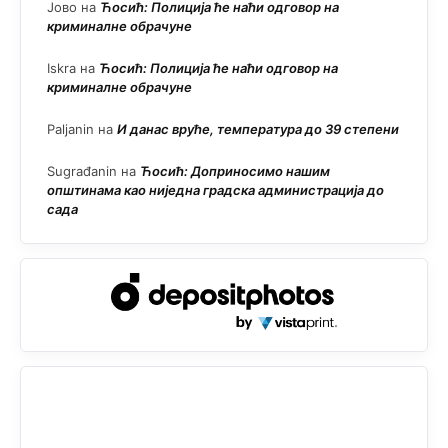
Јово
на
Ћосић: Полиција ће наћи одговор на
криминалне обрачуне
Iskra
на
Ћосић: Полиција ће наћи одговор на
криминалне обрачуне
Paljanin
на
И данас вруће, температура до 39 степени
Sugrađanin
на
Ћосић: Доприносимо нашим
општинама као ниједна градска администрација до
сада