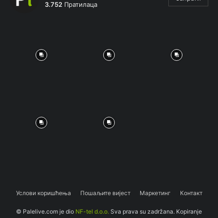
3.752
Пратилаца
Услови коришћења
Пошаљите вијест
Маркетинг
Контакт
© Palelive.com je dio
NF-tel d.o.o.
Sva prava su zadržana. Kopiranje