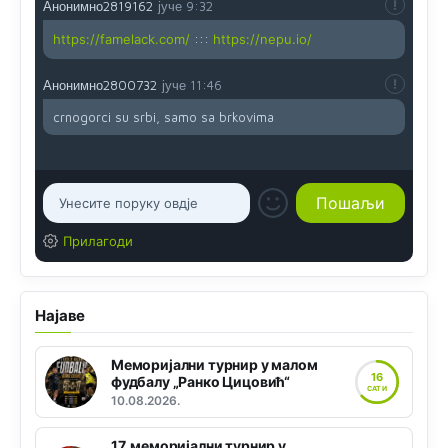
Анонимно2819162
јуче
9:32
https://famelack.com/
:::
https://nepu.io/
Анонимно2800732
јуче
11:46
crnogorci su srbi, samo sa brkovima
Прилагоди
Најаве
Меморијални турнир у малом
16
фудбалу „Ранко Цицовић“
САТИ
10.08.2026.
17. меморијални турнир у