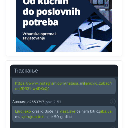
zahtjeva optičkih skenera.
Анонимно2818605
јуче
11:45
Ovo pravilo jeste unijelo opravdan strah, posebno kada
su u pitanju starije osobe, osobe sa slabijim vidom ili
drhtavom rukom
Анонимно2819033
јуче
12:24
Yes,nekada je bila corava kutija za IZBORE a danas su
coravi biraci.
Ћаскање
Анонимно2819162
јуче
12:35
https://www.instagram.com/natasa_miljanovic_zubac/r
eel/DR31-w4DKxQ/
Анонимно2553747
јуче
2:53
Ljudi.ako
draško dođe na
vlast.sve
će nam biti đž
aba.Ja
mu
vjerujem.tek
mi je 50 godina.