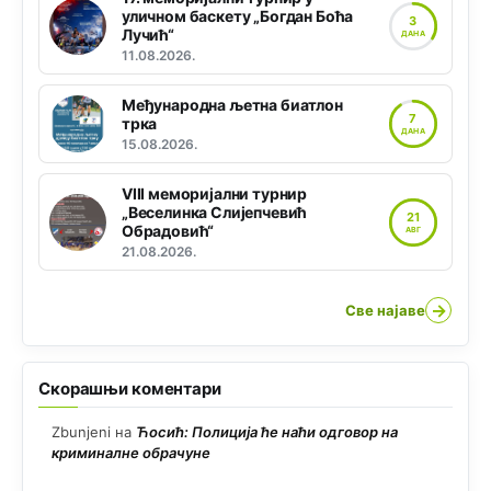
уличном баскету „Богдан Боћа
3
Лучић“
ДАНА
11.08.2026.
Међународна љетна биатлон
7
трка
ДАНА
15.08.2026.
VIII меморијални турнир
„Веселинка Слијепчевић
21
Обрадовић“
АВГ
21.08.2026.
→
Све најаве
Скорашњи коментари
Zbunjeni
на
Ћосић: Полиција ће наћи одговор на
криминалне обрачуне