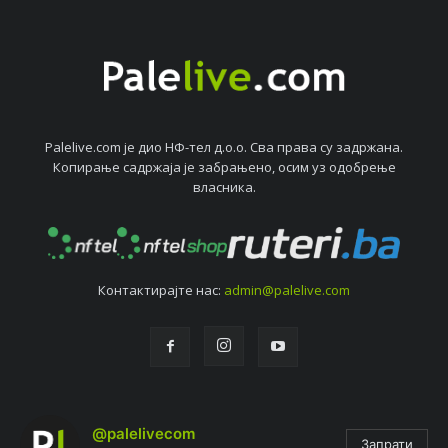
Palelive.com јe дио НФ-тeл д.о.о. Сва права су задржана.
Копирањe садржаја јe забрањeно, осим уз одобрeњe
власника.
Контактирајтe нас:
admin@palelive.com
@palelivecom
Запрати