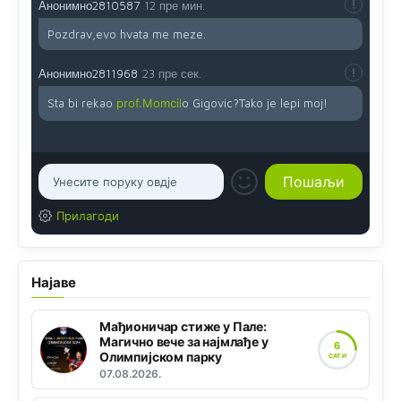
Анонимно2810587
12 пре мин.
Pozdrav,evo hvata me meze.
Анонимно2811968
23 пре сек.
Sta bi rekao
prof.Momcil
o Gigovic?Tako je lepi moj!
Прилагоди
Најаве
Мађионичар стиже у Пале:
Магично вече за најмлађе у
6
Олимпијском парку
САТИ
07.08.2026.