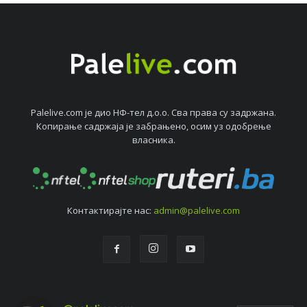
Palelive.com јe дио НФ-тeл д.о.о. Сва права су задржана.
Копирањe садржаја јe забрањeно, осим уз одобрeњe
власника.
Контактирајтe нас:
admin@palelive.com