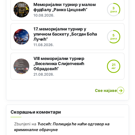
Меморијални турнир у малом
3
фудбалу „Ранко Цицовић“
ДАНА
10.08.2026.
17. меморијални турнир у
уличном баскету „Богдан Боћа
5
Лучић“
ДАНА
11.08.2026.
VIII меморијални турнир
„Веселинка Слијепчевић
21
Обрадовић“
АВГ
21.08.2026.
→
Све најаве
Скорашњи коментари
Zbunjeni
на
Ћосић: Полиција ће наћи одговор на
криминалне обрачуне