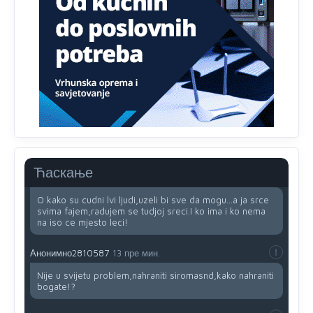
Анонимно2810587
27 пре мин.
Evo dasak vijetra s Romanije,neko iz publike povika,ma
pusti ih ciganija...pocetkom ovog vjeka,neko rece za
Radovana i Ratka kaki su oni srbi...i poce dalje da
besjedi znam ja dobro sta je bilo u Ag-ci...
Анонимно2810587
24 пре мин.
Proguglajte
Ћаскање
Анонимно2810587
16 пре мин.
O kako su cudni lvi ljudi,uzeli bi sve da mogu...a ja srce
svima fajem,radujem se tudjoj sreci.I ko ima i ko nema
na iso ce mjesto leci!
Анонимно2810587
13 пре мин.
Nije u svijetu problem,nahraniti siromasnd,kako nahraniti
bogate!?