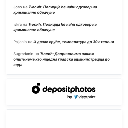
Јово
на
Ћосић: Полиција ће наћи одговор на
криминалне обрачуне
Iskra
на
Ћосић: Полиција ће наћи одговор на
криминалне обрачуне
Paljanin
на
И данас вруће, температура до 39 степени
Sugrađanin
на
Ћосић: Доприносимо нашим
општинама као ниједна градска администрација до
сада