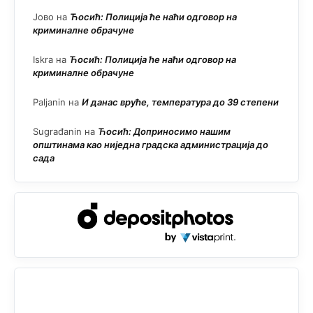
Јово
на
Ћосић: Полиција ће наћи одговор на
криминалне обрачуне
Iskra
на
Ћосић: Полиција ће наћи одговор на
криминалне обрачуне
Paljanin
на
И данас вруће, температура до 39 степени
Sugrađanin
на
Ћосић: Доприносимо нашим
општинама као ниједна градска администрација до
сада