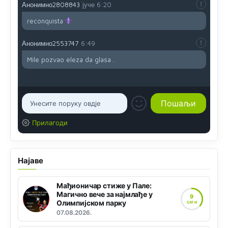
Анонимно2808843
јуче
6:20
reconquista
Анонимно2553747
6:49
Mile pozvao eleza da glasa .
Прилагоди
Најаве
Мађионичар стиже у Пале:
Магично вече за најмлађе у
9
Олимпијском парку
САТИ
07.08.2026.