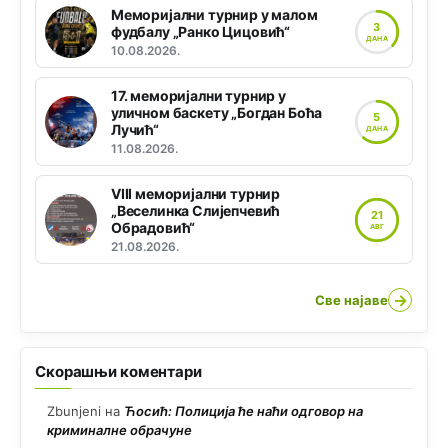
Меморијални турнир у малом
3
фудбалу „Ранко Цицовић“
ДАНА
10.08.2026.
17. меморијални турнир у
уличном баскету „Богдан Боћа
5
Лучић“
ДАНА
11.08.2026.
VIII меморијални турнир
„Веселинка Слијепчевић
21
Обрадовић“
АВГ
21.08.2026.
→
Све најаве
Скорашњи коментари
Zbunjeni
на
Ћосић: Полиција ће наћи одговор на
криминалне обрачуне