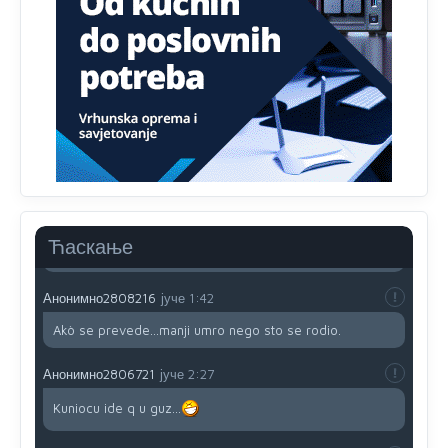
791 BiH nije priznala Kosovo kao nezavisnu državu jer
genocidna tvorevina pravi smetnju a recimo Srbija je
davno
priznala.Na
svakom proizvodu iz Srbije stoji -
uvoznik za Kosovo
Анонимно2806721
јуче
12:45
Sve i da se nekim čudom vojska Srbije "vrati" na
Kosovo-kome će se vratiti? Gdje je dobrodošla i koga
da brani? A imamo vojsku Kosova kojoj želimo svako
dobro i da se što bolje opreme
Анонимно2808202
јуче
1:38
Ћаскање
i mi tebi želimo dug život i tešku bolest
Анонимно2808216
јуче
1:42
Akò se prevede...manji umro nego sto se rodio.
Анонимно2806721
јуче
2:27
Kuniocu ide q u guz...