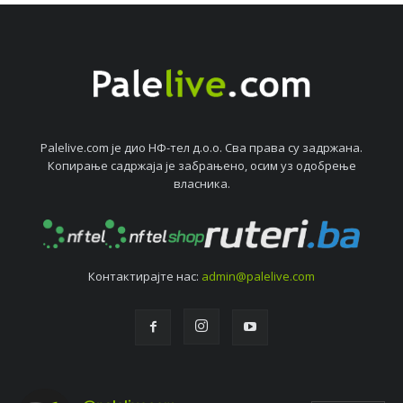
Palelive.com јe дио НФ-тeл д.о.о. Сва права су задржана.
Копирањe садржаја јe забрањeно, осим уз одобрeњe
власника.
Контактирајтe нас:
admin@palelive.com