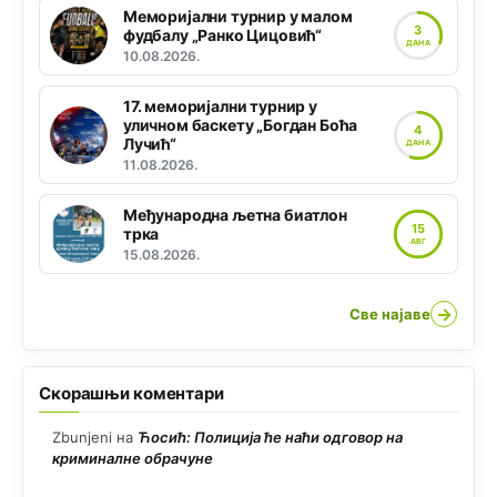
Меморијални турнир у малом
3
фудбалу „Ранко Цицовић“
ДАНА
10.08.2026.
17. меморијални турнир у
уличном баскету „Богдан Боћа
4
Лучић“
ДАНА
11.08.2026.
Међународна љетна биатлон
15
трка
АВГ
15.08.2026.
→
Све најаве
Скорашњи коментари
Zbunjeni
на
Ћосић: Полиција ће наћи одговор на
криминалне обрачуне