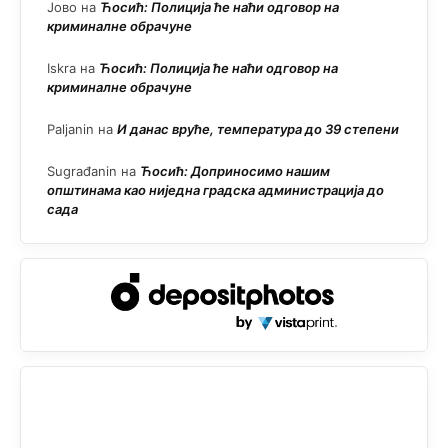
Јово
на
Ћосић: Полиција ће наћи одговор на
криминалне обрачуне
Iskra
на
Ћосић: Полиција ће наћи одговор на
криминалне обрачуне
Paljanin
на
И данас вруће, температура до 39 степени
Sugrađanin
на
Ћосић: Доприносимо нашим
општинама као ниједна градска администрација до
сада