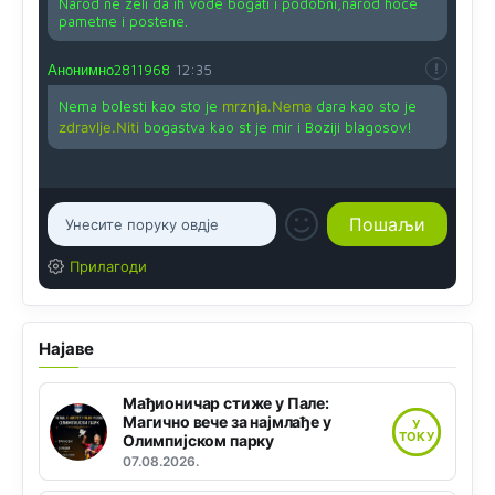
Narod ne zeli da ih vode bogati i podobni,narod hoce
pametne i postene.
Анонимно2811968
12:35
Nema bolesti kao sto je
mrznja.Nema
dara kao sto je
zdravlje.Niti
bogastva kao st je mir i Boziji blagosov!
Прилагоди
Најаве
Мађионичар стиже у Пале:
Магично вече за најмлађе у
У
ТОКУ
Олимпијском парку
07.08.2026.