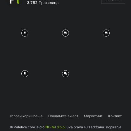
3.752
Пратилаца
Услови коришћења
Пошаљите вијест
Маркетинг
Контакт
© Palelive.com je dio
NF-tel d.o.o.
Sva prava su zadržana. Kopiranje