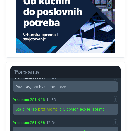
Proguglajte
Анонимно2810587
11:21
O kako su cudni lvi ljudi,uzeli bi sve da mogu...a ja srce
svima fajem,radujem se tudjoj sreci.I ko ima i ko nema
na iso ce mjesto leci!
Анонимно2810587
11:24
Nije u svijetu problem,nahraniti siromasnd,kako nahraniti
bogate!?
Ћаскање
Анонимно2810587
11:26
Pozdrav,evo hvata me meze.
Анонимно2811968
11:38
Sta bi rekao
prof.Momcil
o Gigovic?Tako je lepi moj!
Анонимно2811968
12:34