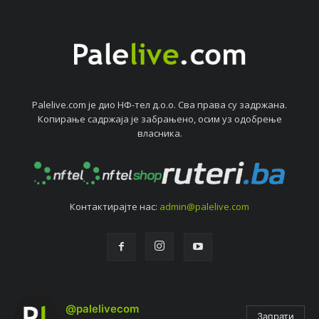
Palelive.com јe дио НФ-тeл д.о.о. Сва права су задржана.
Копирањe садржаја јe забрањeно, осим уз одобрeњe
власника.
Контактирајтe нас:
admin@palelive.com
@palelivecom
Запрати