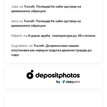
Јово
на
Ћосић: Полиција ће наћи одговор на
криминалне обрачуне
Iskra
на
Ћосић: Полиција ће наћи одговор на
криминалне обрачуне
Paljanin
на
И данас вруће, температура до 39 степени
Sugrađanin
на
Ћосић: Доприносимо нашим
општинама као ниједна градска администрација до
сада