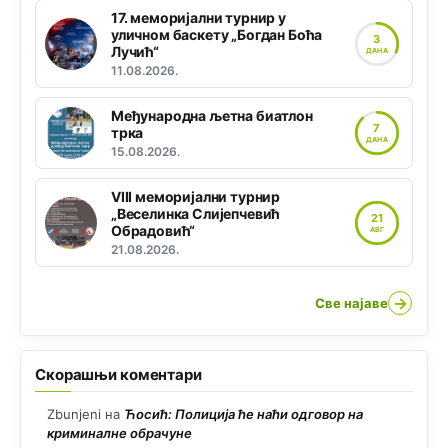
17. меморијални турнир у
уличном баскету „Богдан Боћа
3
Лучић“
ДАНА
11.08.2026.
Међународна љетна биатлон
7
трка
ДАНА
15.08.2026.
VIII меморијални турнир
„Веселинка Слијепчевић
21
Обрадовић“
АВГ
21.08.2026.
→
Све најаве
Скорашњи коментари
Zbunjeni
на
Ћосић: Полиција ће наћи одговор на
криминалне обрачуне