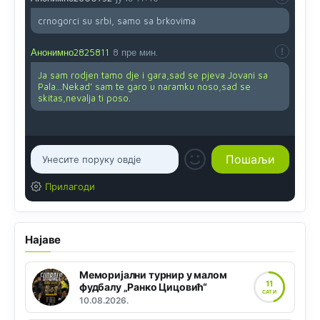
crnogorci su srbi, samo sa brkovima
Анонимно2825811
8 пре мин.
Ja sam rodjen tamo dje i gara,sad se pjeva Jovani sa
Pala...Nekad' sam te garo u naramku noso,sad se
skitas,nevalja ti poso.
Прилагоди
Најаве
Меморијални турнир у малом
11
фудбалу „Ранко Цицовић“
САТИ
10.08.2026.