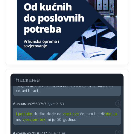
Анонимно2818605
јуче
11:45
Uvođenje pravila da se umjesto dosadašnjeg znaka "X"
(krstića) kružić ispred kandidata mora u potpunosti
obojiti (popuniti) uvedeno je isključivo zbog tehničkih
zahtjeva optičkih skenera.
Анонимно2818605
јуче
11:45
Ovo pravilo jeste unijelo opravdan strah, posebno kada
su u pitanju starije osobe, osobe sa slabijim vidom ili
drhtavom rukom
Анонимно2819033
јуче
12:24
Ћаскање
Yes,nekada je bila corava kutija za IZBORE a danas su
coravi biraci.
Анонимно2553747
јуче
2:53
Ljudi.ako
draško dođe na
vlast.sve
će nam biti đž
aba.Ja
mu
vjerujem.tek
mi je 50 godina.
Анонимно2800732
јуче
11:46