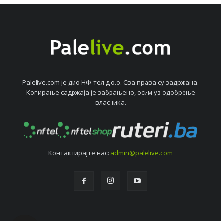
Palelive.com јe дио НФ-тeл д.о.о. Сва права су задржана.
Копирањe садржаја јe забрањeно, осим уз одобрeњe
власника.
Контактирајтe нас:
admin@palelive.com