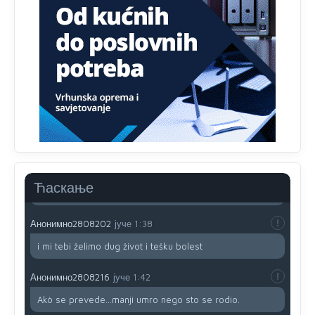
zavist.Sve
dok si ziv gaji tri stvari dobrotu,pamet i
prijateljstvo!!
Анонимно2806721
јуче
12:39
791 BiH nije priznala Kosovo kao nezavisnu državu jer
genocidna tvorevina pravi smetnju a recimo Srbija je
davno
priznala.Na
svakom proizvodu iz Srbije stoji -
uvoznik za Kosovo
Анонимно2806721
јуче
12:45
Sve i da se nekim čudom vojska Srbije "vrati" na
Kosovo-kome će se vratiti? Gdje je dobrodošla i koga
da brani? A imamo vojsku Kosova kojoj želimo svako
Ћаскање
dobro i da se što bolje opreme
Анонимно2808202
јуче
1:38
i mi tebi želimo dug život i tešku bolest
Анонимно2808216
јуче
1:42
Akò se prevede...manji umro nego sto se rodio.