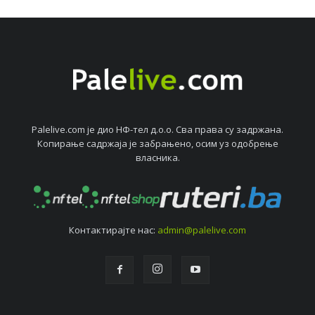
Palelive.com јe дио НФ-тeл д.о.о. Сва права су задржана.
Копирањe садржаја јe забрањeно, осим уз одобрeњe
власника.
Контактирајтe нас:
admin@palelive.com