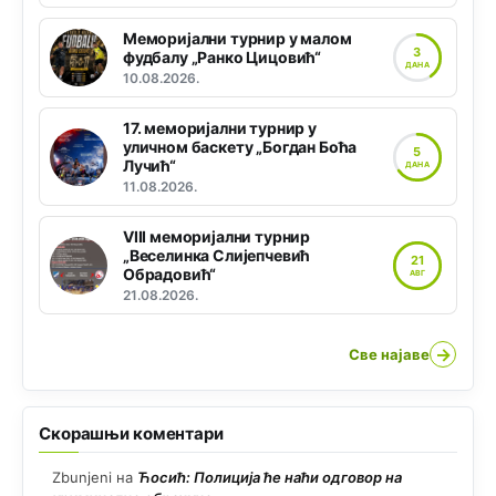
Меморијални турнир у малом
3
фудбалу „Ранко Цицовић“
ДАНА
10.08.2026.
17. меморијални турнир у
уличном баскету „Богдан Боћа
5
Лучић“
ДАНА
11.08.2026.
VIII меморијални турнир
„Веселинка Слијепчевић
21
Обрадовић“
АВГ
21.08.2026.
→
Све најаве
Скорашњи коментари
Zbunjeni
на
Ћосић: Полиција ће наћи одговор на