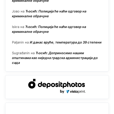
криминалне обрачуне
Јово
на
Ћосић: Полиција ће наћи одговор на
криминалне обрачуне
Iskra
на
Ћосић: Полиција ће наћи одговор на
криминалне обрачуне
Paljanin
на
И данас вруће, температура до 39 степени
Sugrađanin
на
Ћосић: Доприносимо нашим
општинама као ниједна градска администрација до
сада