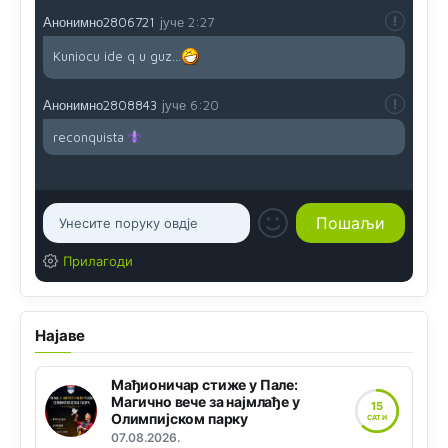
Анонимно2806721
јуче
2:27
Kuniocu ide q u guz...
Анонимно2808843
јуче
6:20
reconquista
Прилагоди
Најаве
Мађионичар стиже у Пале:
Магично вече за најмлађе у
15
Олимпијском парку
САТИ
07.08.2026.