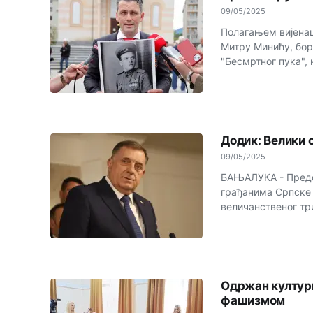
09/05/2025
Полагањем вијена
Митру Минићу, бор
"Бесмртног пука", н
Додик: Велики 
09/05/2025
БАЊАЛУКА - Предс
грађанима Српске 
величанственог три
Одржан културн
фашизмом