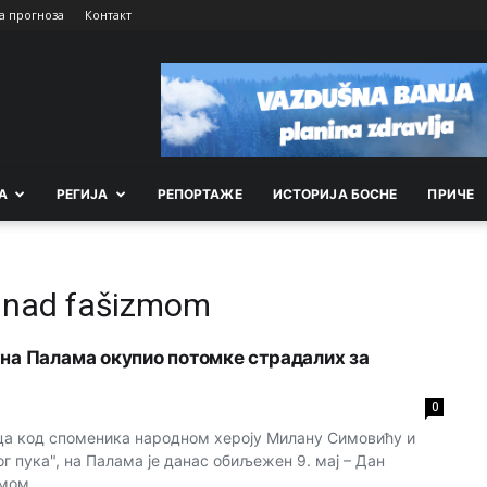
а прогноза
Контакт
А
РEГИЈА
РEПОРТАЖE
ИСТОРИЈА БОСНЕ
ПРИЧЕ
 nad fašizmom
 на Палама окупио потомке страдалих за
0
ца код споменика народном хероју Милану Симовићу и
 пука", на Палама је данас обиљежен 9. мај – Дан
ом,...