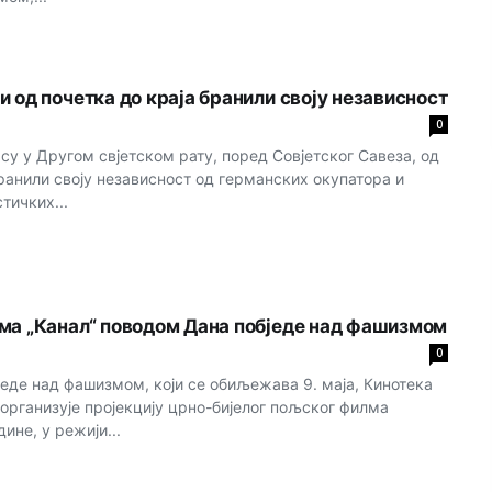
и од почетка до краја бранили своју независност
0
у у Другом свјетском рату, поред Совјетског Савеза, од
бранили своју независност од германских окупатора и
ичких...
ма „Канал“ поводом Дана побједе над фашизмом
0
еде над фашизмом, који се обиљежава 9. маја, Кинотека
организује пројекцију црно-бијелог пољског филма
дине, у режији...