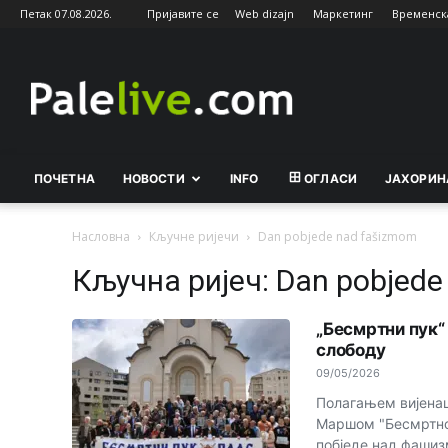
Петак 07.08.2026.
Пријавите се
Web dizajn
Маркетинг
Временск
Palelive.com
ПОЧЕТНА
НОВОСТИ
INFO
ОГЛАСИ
ЈАХОРИН
Насловна
Кључне ријечи
Dan pobjede nad fašizmom
Кључна ријеч: Dan pobjede
„Бесмртни пук“
слободу
09/05/2026
Полагањем вијена
Маршом "Бесмртног
побједе над фашизм