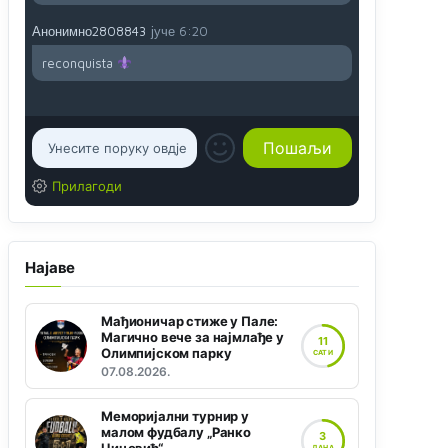
Анонимно2808843
јуче
6:20
reconquista
Прилагоди
Најаве
Мађионичар стиже у Пале:
Магично вече за најмлађе у
11
Олимпијском парку
САТИ
07.08.2026.
Меморијални турнир у
малом фудбалу „Ранко
3
ДАНА