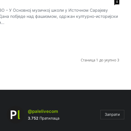
0
 – У Основној музичкој школи у Источном Сарајеву
 Дана побједе над фашизмом, одржан културно-историјски
...
Станица 1 до укупно 3
@palelivecom
Запрати
3.752
Пратилаца