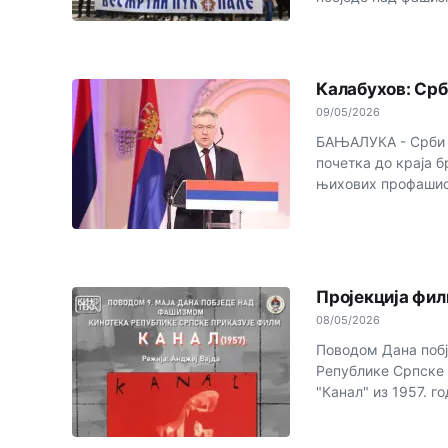
Калабухов: Срб
09/05/2026
БАЊАЛУКА - Срби с
почетка до краја 
њихових профашист
Пројекција фил
08/05/2026
Поводом Дана побј
Републике Српске 
"Канал" из 1957. го