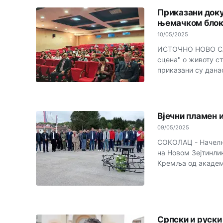
Приказани док
њемачком бло
10/05/2025
ИСТОЧНО НОВО САР
сцена" о животу с
приказани су данас
Вјечни пламен 
09/05/2025
СОКОЛАЦ - Начелн
на Новом Зејтинлик
Кремља од академ
Српски и руски