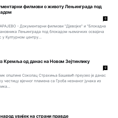
ументарни филмови о животу Лењинграда под
кадом
0
АЈЕВО - Документарни филмови "Дјевојке" и "Блокадна
тановника Лењинграда под блокадом њемачких освајача
 у Културном центру...
из Кремља од данас на Новом Зејтинлику
0
ик општине Соколац Страхиња Башевић преузео је данас
у честицу вјечног пламена са Гроба незнаног јунака из
ика...
 народ увијек на страни правде