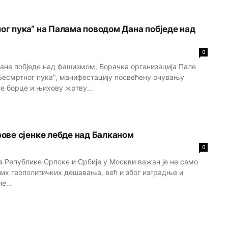
г пука“ на Палама поводом Дана побједе над
0
Дана побједе над фашизмом, Борачка организација Пале
Бесмртног пука", манифестацију посвећену очувању
е борце и њихову жртву...
ове сјенке лебде над Балканом
0
а Републике Српске и Србије у Москви важан је не само
них геополитичких дешавања, већ и због изградње и
е...