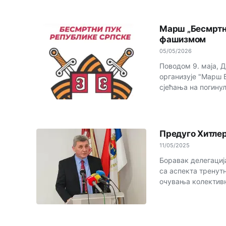
Марш „Бесмртно
фашизмом
05/05/2026
Поводом 9. маја, 
организује "Марш 
сјећања на погинул
Предуго Хитлер
11/05/2025
Боравaк делегациј
са аспекта тренут
очувања колективн