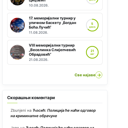
Цицовић“
10.08.2026.
17. меморијални турнир у
уличном баскету „Богдан
5
Боћа Лучић“
ДАНА
11.08.2026.
VIII меморијални турнир
„Веселинка Слијепчевић
21
Обрадовић“
АВГ
21.08.2026.
→
Све најаве
Скорашњи коментари
Zbunjeni
на
Ћосић: Полиција ће наћи одговор
на криминалне обрачуне
Јово
на
Ћосић: Полиција ће наћи одговор на