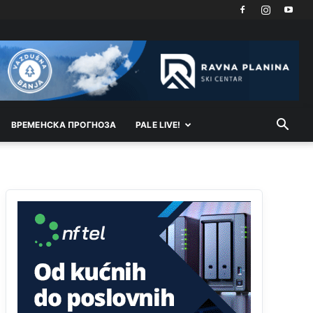
Kosovo je država a manji BH entitet pokrajina.Što
se tiče arapa po Palama i Jahorini,ostavljaju vam
pare a vi se smeškate .Da ne bi možda da vam
šalju poštom a da ne dolaze? Kurko
Анонимно2807791
јуче
11:39
БиХ није гласала да је тзв.Косово држава.
Лупаш ко к у р а ц по самару луди турко.
ВРEМEНСКА ПРОГНОЗА
PALE LIVE!
Анонимно2807895
јуче
12:16
Dobro zboris 791,ovaj721 dok nije bilo
interneta,samo mu je porodica znala da je glup!
Анонимно2807895
јуче
12:18
Drzi pod kontrolom tri stvari jezik,karakter i
ponasanje...Uzivotu brani tri stvari:cast,prijatelja i
slabije.Iz
zivota iskljuci tri stvari uvredu,neznanje
i
zavist.Sve
dok si ziv gaji tri stvari
dobrotu,pamet i prijateljstvo!!
Анонимно2806721
јуче
12:39