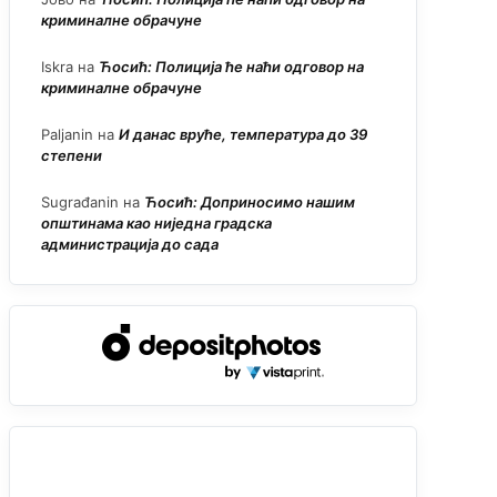
криминалне обрачуне
Iskra
на
Ћосић: Полиција ће наћи одговор на
криминалне обрачуне
Paljanin
на
И данас вруће, температура до 39
степени
Sugrađanin
на
Ћосић: Доприносимо нашим
општинама као ниједна градска
администрација до сада