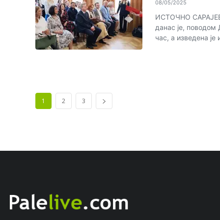
08/05/2025
ИСТОЧНО САРАЈЕВО
данас је, поводом
час, а изведена је и
1
2
3