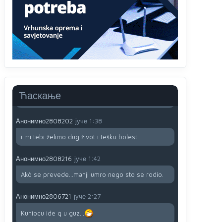
791 BiH nije priznala Kosovo kao nezavisnu
državu jer genocidna tvorevina pravi smetnju a
recimo Srbija je davno
priznala.Na
svakom
proizvodu iz Srbije stoji -uvoznik za Kosovo
Анонимно2806721
јуче
12:45
Sve i da se nekim čudom vojska Srbije "vrati" na
Kosovo-kome će se vratiti? Gdje je dobrodošla i
koga da brani? A imamo vojsku Kosova kojoj
Ћаскање
želimo svako dobro i da se što bolje opreme
Анонимно2808202
јуче
1:38
i mi tebi želimo dug život i tešku bolest
Анонимно2808216
јуче
1:42
Akò se prevede...manji umro nego sto se rodio.
Анонимно2806721
јуче
2:27
Kuniocu ide q u guz...