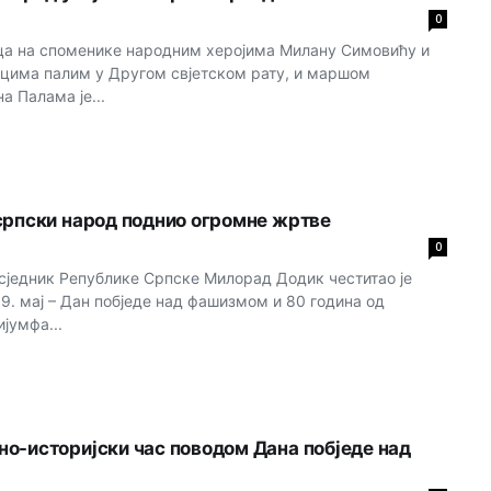
0
ца на споменике народним херојима Милану Симовићу и
цима палим у Другом свјетском рату, и маршом
а Палама је...
српски народ поднио огромне жртве
0
једник Републике Српске Милорад Додик честитао је
9. мај – Дан побједе над фашизмом и 80 година од
јумфа...
о-историјски час поводом Дана побједе над