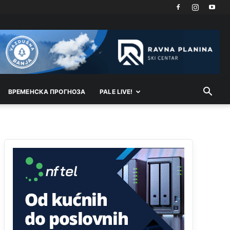
накотило се
Анонимно2807447
10:24
Техеран и нинџе по Палама
Анонимно2806721
11:21
Kosovo je država a manji BH entitet pokrajina.Što
ВРEМEНСКА ПРОГНОЗА
PALE LIVE!
se tiče arapa po Palama i Jahorini,ostavljaju vam
pare a vi se smeškate .Da ne bi možda da vam
šalju poštom a da ne dolaze? Kurko
Анонимно2807791
11:39
БиХ није гласала да је тзв.Косово држава.
Лупаш ко к у р а ц по самару луди турко.
Анонимно2807895
12:16
Dobro zboris 791,ovaj721 dok nije bilo
interneta,samo mu je porodica znala da je glup!