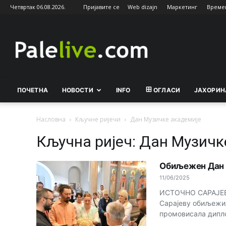
Четвртак 06.08.2026.
Пријавите се
Web dizajn
Маркетинг
Време
Palelive.com
ПОЧЕТНА
НОВОСТИ
INFO
ОГЛАСИ
ЈАХОРИН
Насловна
Кључне ријечи
Дан Музичке академије
Кључна ријеч: Дан Музичк
Обиљежен Дан 
11/06/2025
ИСТОЧНО САРАЈЕВО
Сарајеву обиљежила
промовисала дипло