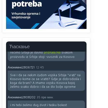
Анонимно2807895
12:18
Drzi pod kontrolom tri stvari jezik,karakter i
ponasanje...Uzivotu brani tri stvari:cast,prijatelja i
slabije.Iz
zivota iskljuci tri stvari uvredu,neznanje
i
zavist.Sve
dok si ziv gaji tri stvari
dobrotu,pamet i prijateljstvo!!
Анонимно2806721
12:39
791 BiH nije priznala Kosovo kao nezavisnu
Ћаскање
državu jer genocidna tvorevina pravi smetnju a
recimo Srbija je davno
priznala.Na
svakom
proizvodu iz Srbije stoji -uvoznik za Kosovo
Анонимно2806721
12:45
Sve i da se nekim čudom vojska Srbije "vrati" na
Kosovo-kome će se vratiti? Gdje je dobrodošla i
koga da brani? A imamo vojsku Kosova kojoj
želimo svako dobro i da se što bolje opreme
Анонимно2808202
35 пре мин.
i mi tebi želimo dug život i tešku bolest