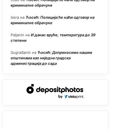
криминалне обрачуне
Iskra
на
Ћосић: Полиција ће наћи одговор на
криминалне обрачуне
Paljanin
на
И данас вруће, температура до 39
степени
Sugrađanin
на
Ћосић: Доприносимо нашим
општинама као ниједна градска
администрација до сада