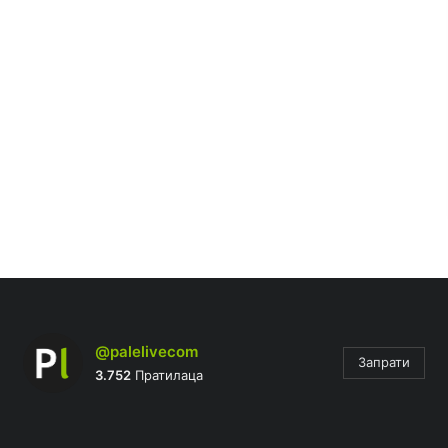
@palelivecom
Запрати
3.752
Пратилаца