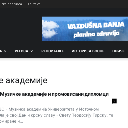
нска прогноза
Контакт
А
РEГИЈА
РEПОРТАЖE
ИСТОРИЈА БОСНЕ
ПРИЧЕ
е академије
Музичке академије и промовисани дипломци
0
 - Музичка академија Универзитета у Источном
 је свој Дан и крсну славу - Свету Теодосију Тирску, те
миране и...