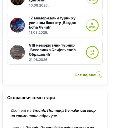
Цицовић“
10.08.2026.
17. меморијални турнир у
уличном баскету „Богдан
6
Боћа Лучић“
ДАНА
11.08.2026.
VIII меморијални турнир
„Веселинка Слијепчевић
21
Обрадовић“
АВГ
21.08.2026.
→
Све најаве
Скорашњи коментари
Zbunjeni
на
Ћосић: Полиција ће наћи одговор
на криминалне обрачуне
Јово
на
Ћосић: Полиција ће наћи одговор на