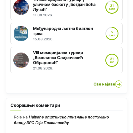
уличном баскету „Богдан Боћа
21
Лучић“
САТИ
11.08.2026.
Међународна љетна биатлон
5
трка
ДАНА
15.08.2026.
VIII меморијални турнир
„Веселинка Слијепчевић
21
Обрадовић“
АВГ
21.08.2026.
→
Све најаве
Скорашњи коментари
Role
на
Највеће општинско признање постхумно
борцу ВРС Гаји Плакаловићу