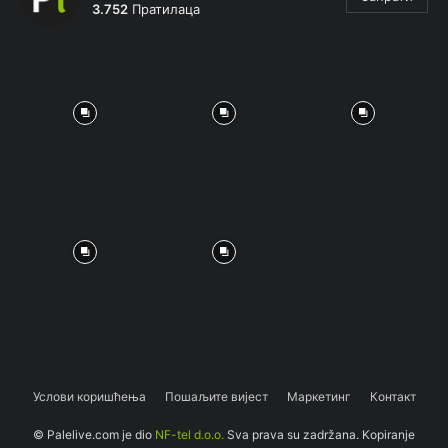
3.752
Пратилаца
Услови коришћења
Пошаљите вијест
Маркетинг
Контакт
© Palelive.com je dio
NF-tel d.o.o.
Sva prava su zadržana. Kopiranje