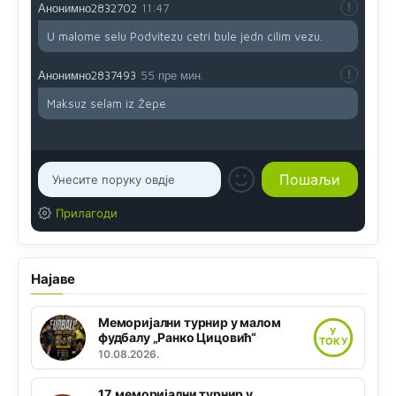
Анонимно2832702
11:47
U malome selu Podvitezu cetri bule jedn cilim vezu.
Анонимно2837493
55 пре мин.
Maksuz selam iz Žepe
Прилагоди
Најаве
Меморијални турнир у малом
У
фудбалу „Ранко Цицовић“
ТОКУ
10.08.2026.
17. меморијални турнир у