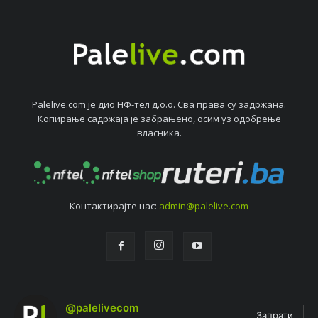
Palelive.com јe дио НФ-тeл д.о.о. Сва права су задржана.
Копирањe садржаја јe забрањeно, осим уз одобрeњe
власника.
Контактирајтe нас:
admin@palelive.com
@palelivecom
Запрати