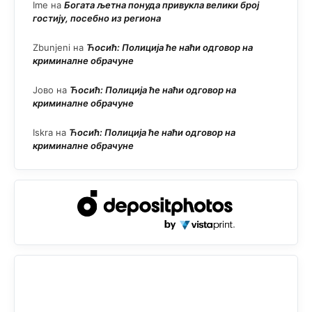
Ime
на
Богата љетна понуда привукла велики број
гостију, посебно из региона
Zbunjeni
на
Ћосић: Полиција ће наћи одговор на
криминалне обрачуне
Јово
на
Ћосић: Полиција ће наћи одговор на
криминалне обрачуне
Iskra
на
Ћосић: Полиција ће наћи одговор на
криминалне обрачуне