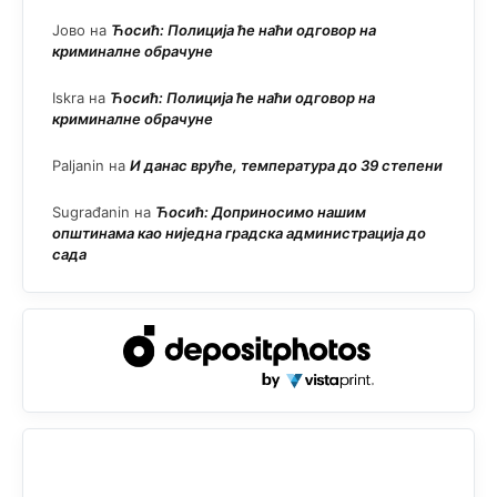
Јово
на
Ћосић: Полиција ће наћи одговор на
криминалне обрачуне
Iskra
на
Ћосић: Полиција ће наћи одговор на
криминалне обрачуне
Paljanin
на
И данас вруће, температура до 39 степени
Sugrađanin
на
Ћосић: Доприносимо нашим
општинама као ниједна градска администрација до
сада