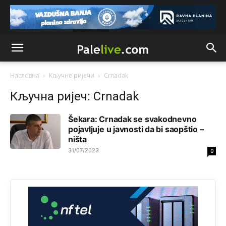
Анонимно2808202
јуче
1:38
i mi tebi želimo dug život i tešku bolest
Анонимно2808216
јуче
1:42
Akò se prevede...manji umro nego sto se rodio.
Насловна
Кључне ријечи
Crnadak
Анонимно2806721
јуче
2:27
Кључна ријеч: Crnadak
Kuniocu ide q u guz...
Šekara: Crnadak se svakodnevno
pojavljuje u javnosti da bi saopštio –
Анонимно2808843
јуче
6:20
ništa
reconquista
31/07/2023
0
Анонимно2810587
11:11
Evo dasak vijetra s Romanije,neko iz publike povika,ma
pusti ih ciganija...pocetkom ovog vjeka,neko rece za
Radovana i Ratka kaki su oni srbi...i poce dalje da
besjedi znam ja dobro sta je bilo u Ag-ci...