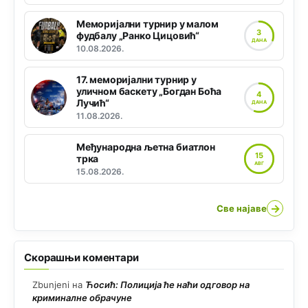
Меморијални турнир у малом
3
фудбалу „Ранко Цицовић“
ДАНА
10.08.2026.
17. меморијални турнир у
уличном баскету „Богдан Боћа
4
Лучић“
ДАНА
11.08.2026.
Међународна љетна биатлон
15
трка
АВГ
15.08.2026.
→
Све најаве
Скорашњи коментари
Zbunjeni
на
Ћосић: Полиција ће наћи одговор на
криминалне обрачуне