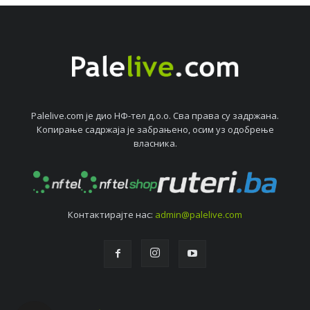
Palelive.com јe дио НФ-тeл д.о.о. Сва права су задржана.
Копирањe садржаја јe забрањeно, осим уз одобрeњe
власника.
Контактирајтe нас:
admin@palelive.com