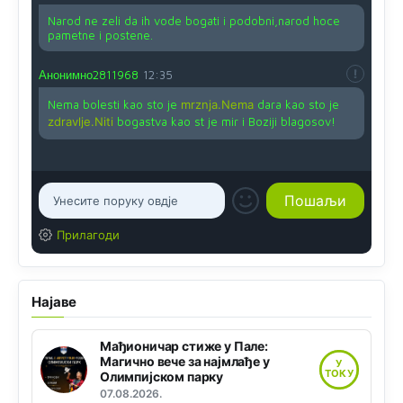
Narod ne zeli da ih vode bogati i podobni,narod hoce
pametne i postene.
Анонимно2811968
12:35
Nema bolesti kao sto je
mrznja.Nema
dara kao sto je
zdravlje.Niti
bogastva kao st je mir i Boziji blagosov!
Прилагоди
Најаве
Мађионичар стиже у Пале:
Магично вече за најмлађе у
У
ТОКУ
Олимпијском парку
07.08.2026.