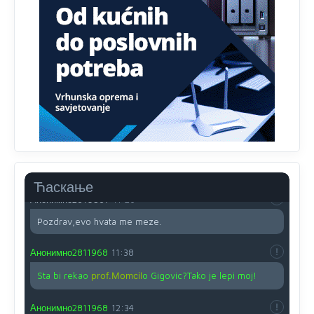
Анонимно2810587
11:13
Proguglajte
Анонимно2810587
11:21
O kako su cudni lvi ljudi,uzeli bi sve da mogu...a ja srce
svima fajem,radujem se tudjoj sreci.I ko ima i ko nema
na iso ce mjesto leci!
Анонимно2810587
11:24
Nije u svijetu problem,nahraniti siromasnd,kako nahraniti
bogate!?
Ћаскање
Анонимно2810587
11:26
Pozdrav,evo hvata me meze.
Анонимно2811968
11:38
Sta bi rekao
prof.Momcil
o Gigovic?Tako je lepi moj!
Анонимно2811968
12:34