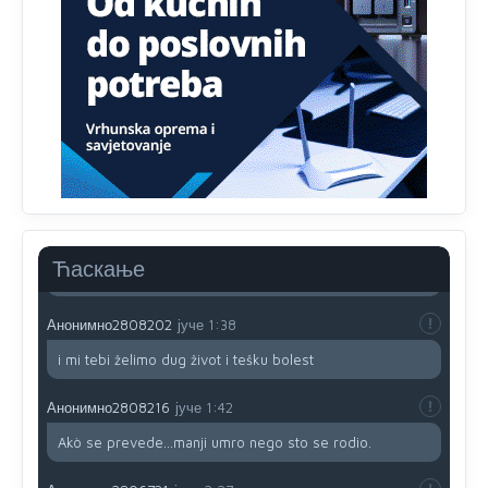
prijateljstvo!!
Анонимно2806721
јуче
12:39
791 BiH nije priznala Kosovo kao nezavisnu državu jer
genocidna tvorevina pravi smetnju a recimo Srbija je
davno
priznala.Na
svakom proizvodu iz Srbije stoji -
uvoznik za Kosovo
Анонимно2806721
јуче
12:45
Sve i da se nekim čudom vojska Srbije "vrati" na
Kosovo-kome će se vratiti? Gdje je dobrodošla i koga
da brani? A imamo vojsku Kosova kojoj želimo svako
Ћаскање
dobro i da se što bolje opreme
Анонимно2808202
јуче
1:38
i mi tebi želimo dug život i tešku bolest
Анонимно2808216
јуче
1:42
Akò se prevede...manji umro nego sto se rodio.