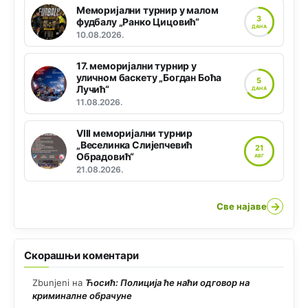
Меморијални турнир у малом
3
фудбалу „Ранко Цицовић“
ДАНА
10.08.2026.
17. меморијални турнир у
уличном баскету „Богдан Боћа
5
Лучић“
ДАНА
11.08.2026.
VIII меморијални турнир
„Веселинка Слијепчевић
21
Обрадовић“
АВГ
21.08.2026.
→
Све најаве
Скорашњи коментари
Zbunjeni
на
Ћосић: Полиција ће наћи одговор на
криминалне обрачуне