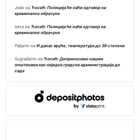
Јово
на
Ћосић: Полиција ће наћи одговор на
криминалне обрачуне
Iskra
на
Ћосић: Полиција ће наћи одговор на
криминалне обрачуне
Paljanin
на
И данас вруће, температура до 39 степени
Sugrađanin
на
Ћосић: Доприносимо нашим
општинама као ниједна градска администрација до
сада