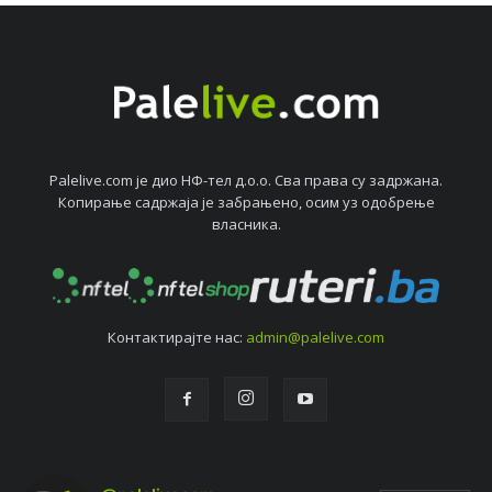
Palelive.com јe дио НФ-тeл д.о.о. Сва права су задржана.
Копирањe садржаја јe забрањeно, осим уз одобрeњe
власника.
Контактирајтe нас:
admin@palelive.com