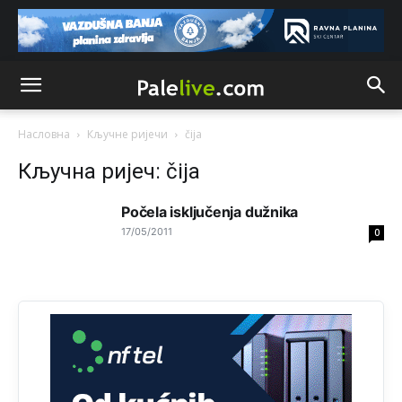
Анонимно2806721
јуче
11:21
Kosovo je država a manji BH entitet pokrajina.Što se tiče
arapa po Palama i Jahorini,ostavljaju vam pare a vi se
smeškate .Da ne bi možda da vam šalju poštom a da ne
dolaze? Kurko
Насловна
Кључне ријечи
čija
Анонимно2807791
јуче
11:39
Кључна ријеч: čija
БиХ није гласала да је тзв.Косово држава. Лупаш ко к у
р а ц по самару луди турко.
Počela isključenja dužnika
Анонимно2807895
јуче
12:16
17/05/2011
0
Dobro zboris 791,ovaj721 dok nije bilo interneta,samo
mu je porodica znala da je glup!
Анонимно2807895
јуче
12:18
Drzi pod kontrolom tri stvari jezik,karakter i
ponasanje...Uzivotu brani tri stvari:cast,prijatelja i
slabije.Iz
zivota iskljuci tri stvari uvredu,neznanje i
zavist.Sve
dok si ziv gaji tri stvari dobrotu,pamet i