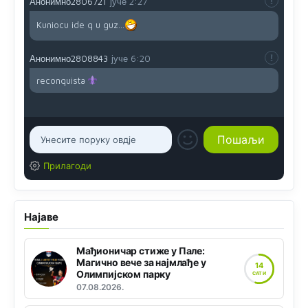
Анонимно2806721
јуче
2:27
Kuniocu ide q u guz...
Анонимно2808843
јуче
6:20
reconquista
Прилагоди
Најаве
Мађионичар стиже у Пале:
Магично вече за најмлађе у
14
Олимпијском парку
САТИ
07.08.2026.