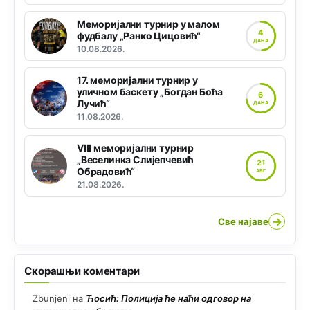
Меморијални турнир у малом
4
фудбалу „Ранко Цицовић“
ДАНА
10.08.2026.
17. меморијални турнир у
уличном баскету „Богдан Боћа
6
Лучић“
ДАНА
11.08.2026.
VIII меморијални турнир
„Веселинка Слијепчевић
21
Обрадовић“
АВГ
21.08.2026.
→
Све најаве
Скорашњи коментари
Zbunjeni
на
Ћосић: Полиција ће наћи одговор на