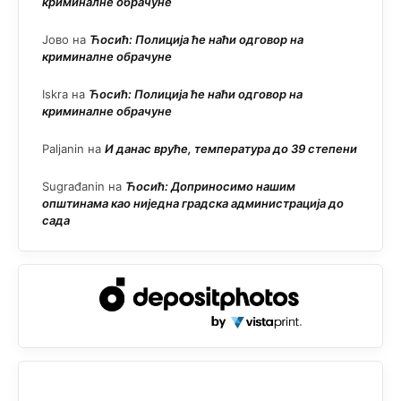
криминалне обрачуне
Јово
на
Ћосић: Полиција ће наћи одговор на
криминалне обрачуне
Iskra
на
Ћосић: Полиција ће наћи одговор на
криминалне обрачуне
Paljanin
на
И данас вруће, температура до 39 степени
Sugrađanin
на
Ћосић: Доприносимо нашим
општинама као ниједна градска администрација до
сада