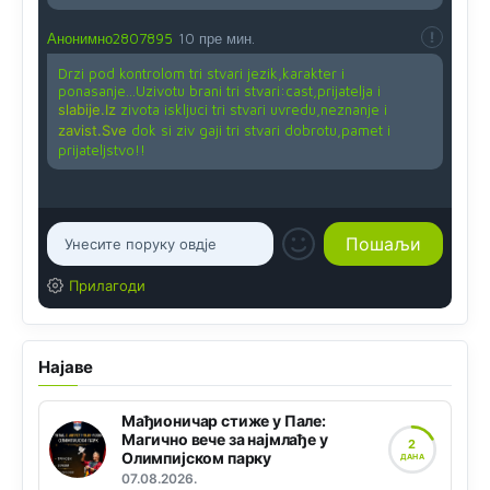
Анонимно2807895
10 пре мин.
Drzi pod kontrolom tri stvari jezik,karakter i
ponasanje...Uzivotu brani tri stvari:cast,prijatelja i
slabije.Iz
zivota iskljuci tri stvari uvredu,neznanje i
zavist.Sve
dok si ziv gaji tri stvari dobrotu,pamet i
prijateljstvo!!
Прилагоди
Најаве
Мађионичар стиже у Пале:
Магично вече за најмлађе у
2
Олимпијском парку
ДАНА
07.08.2026.