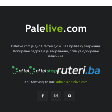
Palelive.com јe дио НФ-тeл д.о.о. Сва права су задржана.
Копирањe садржаја јe забрањeно, осим уз одобрeњe
власника.
Контактирајтe нас:
admin@palelive.com