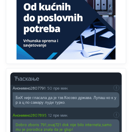
Анонимно2807441
10:22
накотило се
Анонимно2807447
10:24
Техеран и нинџе по Палама
Анонимно2806721
11:21
Kosovo je država a manji BH entitet pokrajina.Što se tiče
arapa po Palama i Jahorini,ostavljaju vam pare a vi se
smeškate .Da ne bi možda da vam šalju poštom a da ne
dolaze? Kurko
Ћаскање
Анонимно2807791
50 пре мин.
БиХ није гласала да је тзв.Косово држава. Лупаш ко к у
р а ц по самару луди турко.
Анонимно2807895
12 пре мин.
Dobro zboris 791,ovaj721 dok nije bilo interneta,samo
mu je porodica znala da je glup!