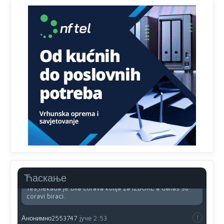
Анонимно2818605
јуче
11:34
Najveći dio populacije starije od 65 godina uopšte ne
koristi internet, niti ima pristup računarima
Анонимно2818605
јуче
11:45
Uvođenje pravila da se umjesto dosadašnjeg znaka "X"
(krstića) kružić ispred kandidata mora u potpunosti
obojiti (popuniti) uvedeno je isključivo zbog tehničkih
zahtjeva optičkih skenera.
Анонимно2818605
јуче
11:45
Ovo pravilo jeste unijelo opravdan strah, posebno kada
su u pitanju starije osobe, osobe sa slabijim vidom ili
drhtavom rukom
Анонимно2819033
јуче
12:24
Ћаскање
Yes,nekada je bila corava kutija za IZBORE a danas su
coravi biraci.
Анонимно2553747
јуче
2:53