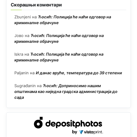
Скорашњи коментари
Zbunjeni
на
Ћосић: Полиција ће наћи одговор на
криминалне обрачуне
Јово
на
Ћосић: Полиција ће наћи одговор на
криминалне обрачуне
Iskra
на
Ћосић: Полиција ће наћи одговор на
криминалне обрачуне
Paljanin
на
И данас вруће, температура до 39 степени
Sugrađanin
на
Ћосић: Доприносимо нашим
општинама као ниједна градска администрација до
сада