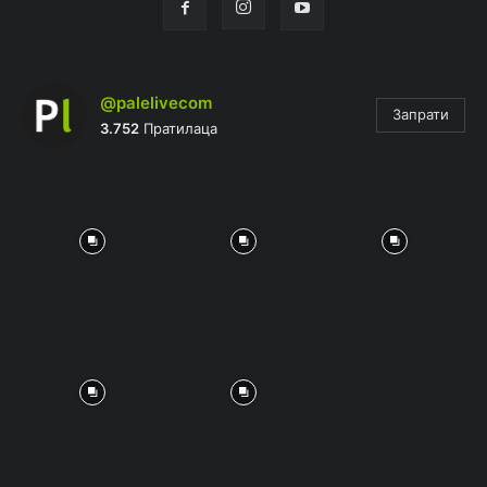
@palelivecom
Запрати
3.752
Пратилаца