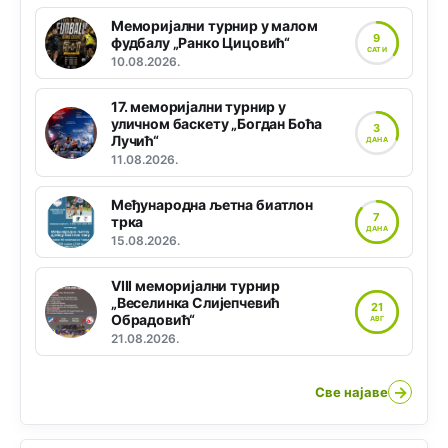
Меморијални турнир у малом
9
фудбалу „Ранко Цицовић“
САТИ
10.08.2026.
17. меморијални турнир у
уличном баскету „Богдан Боћа
3
Лучић“
ДАНА
11.08.2026.
Међународна љетна биатлон
7
трка
ДАНА
15.08.2026.
VIII меморијални турнир
„Веселинка Слијепчевић
21
Обрадовић“
АВГ
21.08.2026.
→
Све најаве