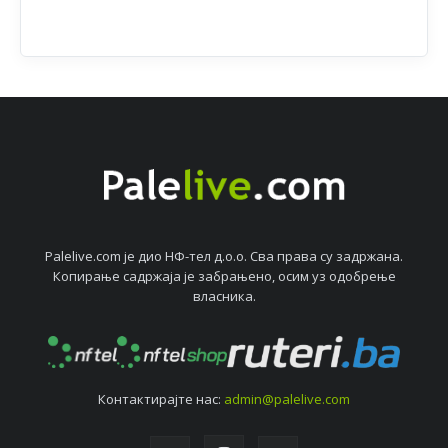
Palelive.com јe дио НФ-тeл д.о.о. Сва права су задржана.
Копирањe садржаја јe забрањeно, осим уз одобрeњe
власника.
Контактирајтe нас:
admin@palelive.com