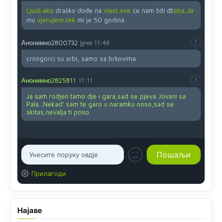
Ljudi.ako
draško dođe na
vlast.sve
će nam biti đž
aba.Ja
mu
vjerujem.tek
mi je 50 godina.
Анонимно2800732
јуче
11:46
crnogorci su srbi, samo sa brkovima
Анонимно2825811
11:11
Ja sam rodjen tamo dje i gara,sad se pjeva Jovani sa
Pala...Nekad' sam te garo u naramku noso,sad se
skitas,nevalja ti poso.
Прилагоди
Најаве