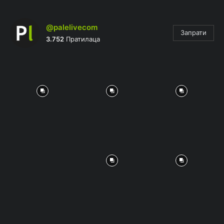
@palelivecom
Запрати
3.752
Пратилаца