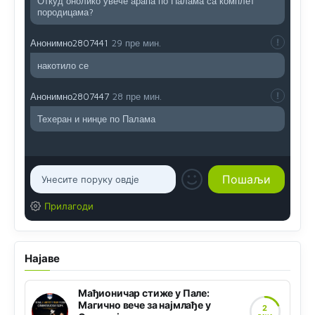
Откуд онолико увече арапа по Палама са комплет
породицама?
Анонимно2807441
29 пре мин.
накотило се
Анонимно2807447
28 пре мин.
Техеран и нинџе по Палама
Прилагоди
Најаве
Мађионичар стиже у Пале:
Магично вече за најмлађе у
2