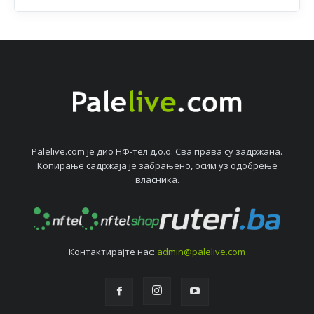
Palelive.com јe дио НФ-тeл д.о.о. Сва права су задржана.
Копирањe садржаја јe забрањeно, осим уз одобрeњe
власника.
Контактирајтe нас:
admin@palelive.com