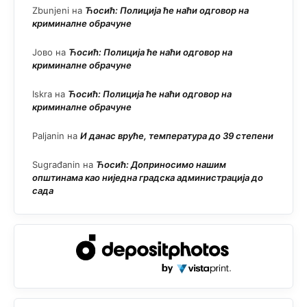
Zbunjeni
на
Ћосић: Полиција ће наћи одговор на
криминалне обрачуне
Јово
на
Ћосић: Полиција ће наћи одговор на
криминалне обрачуне
Iskra
на
Ћосић: Полиција ће наћи одговор на
криминалне обрачуне
Paljanin
на
И данас вруће, температура до 39 степени
Sugrađanin
на
Ћосић: Доприносимо нашим
општинама као ниједна градска администрација до
сада