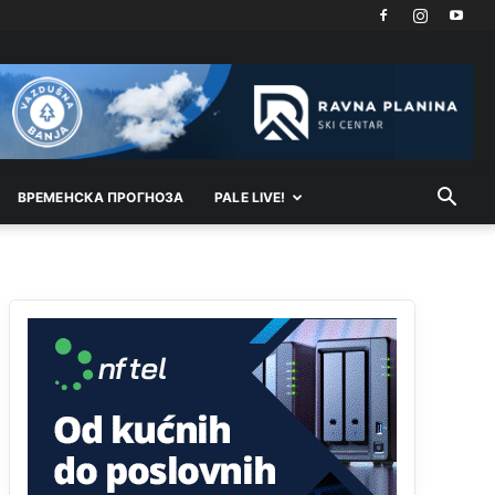
vodu
Анонимно2798926
јуче
11:17
Neka ste Vi građanin da nas produhovite!
Анонимно2798926
јуче
11:20
Najbolje da se preselite u Kanton a
ВРEМEНСКА ПРОГНОЗА
PALE LIVE!
Анонимно2798926
јуче
11:21
Ako tamo već ne živite. Topla preporuka
paljanskog seljaka
Анонимно2801833
јуче
12:28
yбиће га Били као зеца
Анонимно2800426
јуче
2:05
Sto bogatiji-to skrtiji,sto tisi-to opasniji,sto
pricivljiviji-to gluplji,sto ljepsi-to razmazaniji,sto
emotivniji-to iskreniji,sto jaci- to bezdusniji,sto