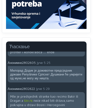
sladji u govoru-to veci prevarant...
Анонимно2802132
јуче
2:14
Mnogi nesposobni ljudi su daleko dogurali. Ko je
nesposoban može raditi sve. Sposobni rade
samo ono što znaju.
Анонимно2022778
јуче
3:59
....i onda su na tenkovima NATO pakta, na vlast
Ћаскање
došli jedna baba i jedan švercer dezerter ratni
profiter i ikonokradica .... ende
Анонимно2802605
јуче
5:25
Милорад Додик је доживотни предсједник
државе Републике Српске! Душмани ће умријети
од муке,не могу му ништа.
Анонимно2802622
јуче
5:29
Mile je predsjednik stranke kao recimo Bakir ili
Dragan a
tzv.rs
neće nikad biti država,samo
pokrajina u državi Bosni i Hercegovini