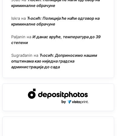
криминалне обрачуне
Iskra
на
Ћосић: Полиција ће наћи одговор на
криминалне обрачуне
Paljanin
на
И данас вруће, температура до 39
степени
Sugrađanin
на
Ћосић: Доприносимо нашим
општинама као ниједна градска
администрација до сада