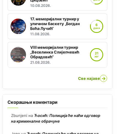
Цицовић“
10.08.2026.
17. меморијални турнир у
уличном баскету „Богдан
6
Боћа Лучић“
ДАНА
11.08.2026.
VIII меморијални турнир
„Веселинка Слијепчевић
21
Обрадовић“
АВГ
21.08.2026.
→
Све најаве
Скорашњи коментари
Zbunjeni
на
Ћосић: Полиција ће наћи одговор
на криминалне обрачуне
Јово
на
Ћосић: Полиција ће наћи одговор на