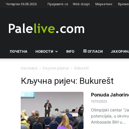
Четвртак 06.08.2026.
Пријавите се
Web dizajn
Маркетинг
Време
Palelive.com
ПОЧЕТНА
НОВОСТИ
INFO
ОГЛАСИ
ЈАХОРИН
Насловна
Кључне ријечи
Bukurešt
Кључна ријеч: Bukurešt
Ponuda Jahorine
11/11/2022
Olimpijski centar "J
potencijala, u okvi
Ambasade BiH u...