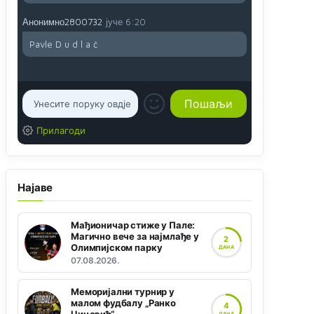
Анонимно2800732
јуче
6:20
Pavle D u d l a č
Прилагоди
Најаве
Мађионичар стиже у Пале:
Магично вече за најмлађе у
2
Олимпијском парку
ДАНА
07.08.2026.
Меморијални турнир у
малом фудбалу „Ранко
4
ДАНА