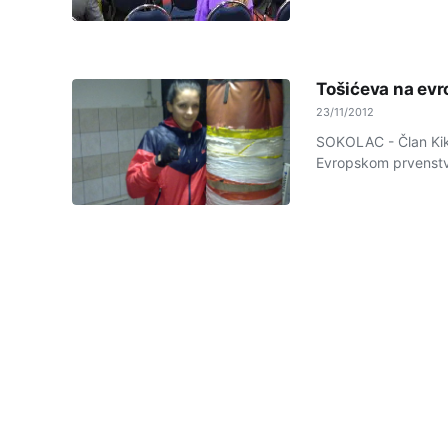
Tošićeva na ev
23/11/2012
SOKOLAC - Član Kik-
Evropskom prvenstvu