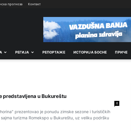
нска прогноза
Контакт
А
РEГИЈА
РEПОРТАЖE
ИСТОРИЈА БОСНЕ
ПРИЧЕ
 predstavljena u Bukureštu
0
ahorina" prezentovao je ponudu zimske sezone i turističkih
ru sajma turizma Romekspo u Bukureštu, uz veliku podršku