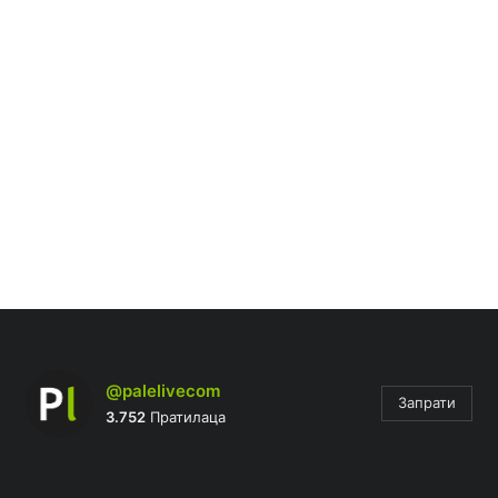
@palelivecom
Запрати
3.752
Пратилаца