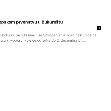
ropskom prvenstvu u Bukureštu
0
boks kluba "Glasinac" sa Sokoca Sanja Tošić nastupiće na
 u kik-boksu, koje će od sutra do 2. decembra biti...