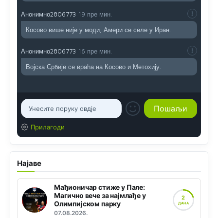
Анонимно2806773
19 пре мин.
Косово више није у моди, Амери се селе у Иран.
Анонимно2806773
16 пре мин.
Војска Србије се враћа на Косово и Метохију.
Прилагоди
Најаве
Мађионичар стиже у Пале:
Магично вече за најмлађе у
2
Олимпијском парку
ДАНА
07.08.2026.