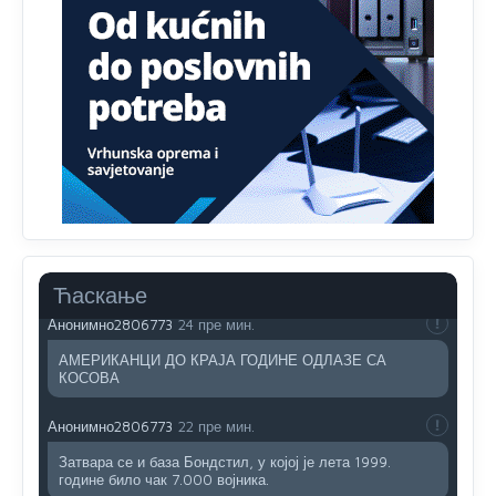
Анонимно2806419
4:51
биће увек држава за турчина који овде уноси немир
Анонимно2806552
5:39
nije mujo turcin, mujo ue bendasr
Анонимно2806721
44 пре мин.
Možete sebi umisliti da je i Kosovo dio Srbije al
nije...probajte ući bez
pasosa.Tako
i
rs.Umisli
li ste da
ste nebeski narod
Ћаскање
Анонимно2806773
24 пре мин.
АМЕРИКАНЦИ ДО КРАЈА ГОДИНЕ ОДЛАЗЕ СА
КОСОВА
Анонимно2806773
22 пре мин.
Затвара се и база Бондстил, у којој је лета 1999.
године било чак 7.000 војника.