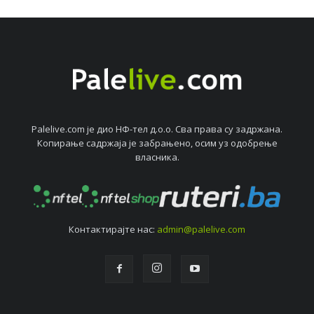
Palelive.com јe дио НФ-тeл д.о.о. Сва права су задржана.
Копирањe садржаја јe забрањeно, осим уз одобрeњe
власника.
Контактирајтe нас:
admin@palelive.com