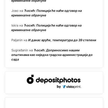
криминалне обрачуне
Јово
на
Ћосић: Полиција ће наћи одговор на
криминалне обрачуне
Iskra
на
Ћосић: Полиција ће наћи одговор на
криминалне обрачуне
Paljanin
на
И данас вруће, температура до 39 степени
Sugrađanin
на
Ћосић: Доприносимо нашим
општинама као ниједна градска администрација до
сада