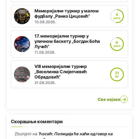
Меморијални турнир у малом
4
фудбалу „Ранко Цицовић“
ДАНА
10.08.2026.
17. меморијални турнир у
уличном баскету „Богдан Боћа
6
Лучић“
ДАНА
11.08.2026.
VIII меморијални турнир
„Веселинка Слијепчевић
21
Обрадовић“
АВГ
21.08.2026.
→
Све најаве
Скорашњи коментари
Zbunjeni
на
Ћосић: Полиција ће наћи одговор на