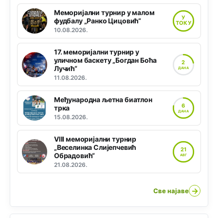
Меморијални турнир у малом
У
фудбалу „Ранко Цицовић“
ТОКУ
10.08.2026.
17. меморијални турнир у
уличном баскету „Богдан Боћа
2
Лучић“
ДАНА
11.08.2026.
Међународна љетна биатлон
6
трка
ДАНА
15.08.2026.
VIII меморијални турнир
„Веселинка Слијепчевић
21
Обрадовић“
АВГ
21.08.2026.
→
Све најаве