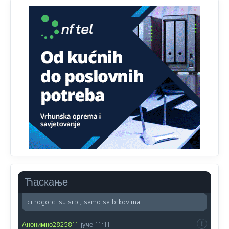
obojiti (popuniti) uvedeno je isključivo zbog tehničkih
zahtjeva optičkih skenera.
Анонимно2818605
8/8/2026
11:45
Ovo pravilo jeste unijelo opravdan strah, posebno kada
su u pitanju starije osobe, osobe sa slabijim vidom ili
drhtavom rukom
Анонимно2819033
8/8/2026
12:24
Yes,nekada je bila corava kutija za IZBORE a danas su
coravi biraci.
Анонимно2553747
8/8/2026
2:53
Ljudi.ako
draško dođe na
vlast.sve
će nam biti đž
aba.Ja
mu
vjerujem.tek
mi je 50 godina.
Ћаскање
Анонимно2800732
8/8/2026
11:46
crnogorci su srbi, samo sa brkovima
Анонимно2825811
јуче
11:11