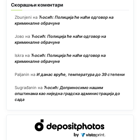
Скорашњи коментари
Zbunjeni
на
Ћосић: Полиција ће наћи одговор на
криминалне обрачуне
Јово
на
Ћосић: Полиција ће наћи одговор на
криминалне обрачуне
Iskra
на
Ћосић: Полиција ће наћи одговор на
криминалне обрачуне
Paljanin
на
И данас вруће, температура до 39 степени
Sugrađanin
на
Ћосић: Доприносимо нашим
општинама као ниједна градска администрација до
сада