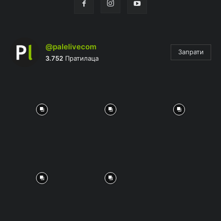
@palelivecom
Запрати
3.752
Пратилаца