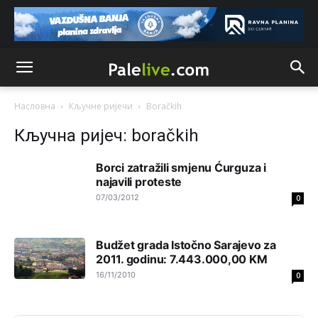
birača).
Анонимно2818605
8/8/2026
11:28
Prema zvaničnim podacima Agencije za statistiku BiH, u
Bosni i Hercegovini je 1.229.972 građana informatički
nepismeno, što čini 38,7% ukupnog stanovništva starijeg
od 10 godina
Насловна
Кључне ријечи
Boračkih
Анонимно2818605
8/8/2026
11:30
Кључна ријеч: boračkih
Prema podacima o informaciono-komunikacionim
tehnologijama, čak 33,4% domaćinstava u BiH uopšte
Borci zatražili smjenu Ćurguza i
nema pristup računaru bilo koje vrste (desktop, laptop ili
tablet
najavili proteste
07/03/2012
0
Анонимно2818605
8/8/2026
11:34
Najveći dio populacije starije od 65 godina uopšte ne
Budžet grada Istočno Sarajevo za
koristi internet, niti ima pristup računarima
2011. godinu: 7.443.000,00 KM
16/11/2010
Анонимно2818605
8/8/2026
11:45
0
Uvođenje pravila da se umjesto dosadašnjeg znaka "X"
(krstića) kružić ispred kandidata mora u potpunosti