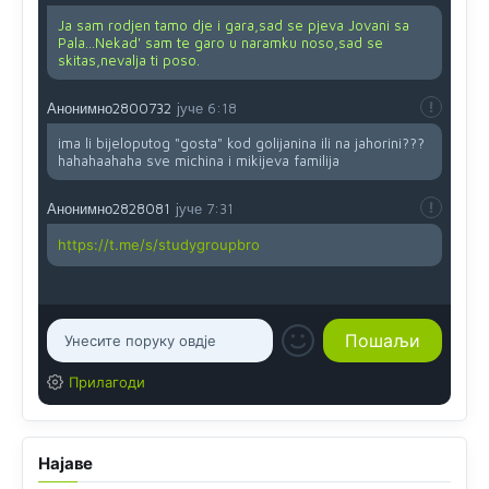
Ja sam rodjen tamo dje i gara,sad se pjeva Jovani sa
Pala...Nekad' sam te garo u naramku noso,sad se
skitas,nevalja ti poso.
Анонимно2800732
јуче
6:18
ima li bijeloputog "gosta" kod golijanina ili na jahorini???
hahahaahaha sve michina i mikijeva familija
Анонимно2828081
јуче
7:31
https://t.me/s/studygroupbro
Прилагоди
Најаве