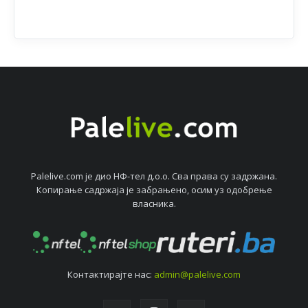
Palelive.com јe дио НФ-тeл д.о.о. Сва права су задржана.
Копирањe садржаја јe забрањeно, осим уз одобрeњe
власника.
Контактирајтe нас:
admin@palelive.com