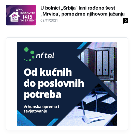
U bolnici „Srbija“ lani rođеno šеst
Анонимно2808843
јуче
6:20
„Mrvica“, pomozimo njihovom jačanju
reconquista
09/11/2021
0
Анонимно2810587
11:11
Evo dasak vijetra s Romanije,neko iz publike povika,ma
pusti ih ciganija...pocetkom ovog vjeka,neko rece za
Radovana i Ratka kaki su oni srbi...i poce dalje da
besjedi znam ja dobro sta je bilo u Ag-ci...
Анонимно2810587
11:13
Proguglajte
Анонимно2810587
11:21
O kako su cudni lvi ljudi,uzeli bi sve da mogu...a ja srce
svima fajem,radujem se tudjoj sreci.I ko ima i ko nema
na iso ce mjesto leci!
Анонимно2810587
11:24
Nije u svijetu problem,nahraniti siromasnd,kako nahraniti