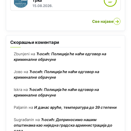
трка
АВГ
15.08.2026.
→
Све најаве
Скорашњи коментари
Zbunjeni
на
Ћосић: Полиција ће наћи одговор на
криминалне обрачуне
Јово
на
Ћосић: Полиција ће наћи одговор на
криминалне обрачуне
Iskra
на
Ћосић: Полиција ће наћи одговор на
криминалне обрачуне
Paljanin
на
И данас вруће, температура до 39 степени
Sugrađanin
на
Ћосић: Доприносимо нашим
општинама као ниједна градска администрација до
сада