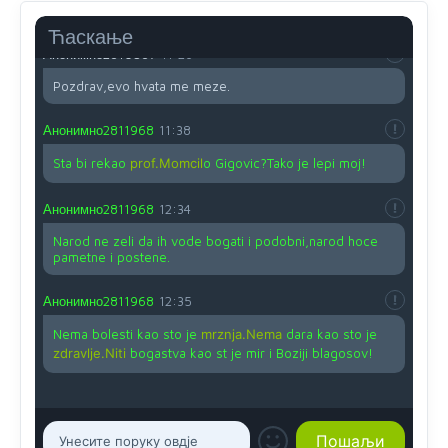
bogate!?
Ћаскање
Анонимно2810587
11:26
Pozdrav,evo hvata me meze.
Анонимно2811968
11:38
Sta bi rekao
prof.Momcil
o Gigovic?Tako je lepi moj!
Анонимно2811968
12:34
Narod ne zeli da ih vode bogati i podobni,narod hoce
pametne i postene.
Анонимно2811968
12:35
Nema bolesti kao sto je
mrznja.Nema
dara kao sto je
zdravlje.Niti
bogastva kao st je mir i Boziji blagosov!