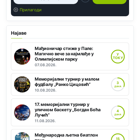
Прилагоди
Најаве
Мађионичар стиже у Пале:
Магично вече за најмлађе у
У
ТОКУ
Олимпијском парку
07.08.2026.
Меморијални турнир у малом
3
фудбалу „Ранко Цицовић“
ДАНА
10.08.2026.
17. меморијални турнир у
уличном баскету „Богдан Боћа
4
Лучић“
ДАНА
11.08.2026.
Међународна љетна биатлон
15