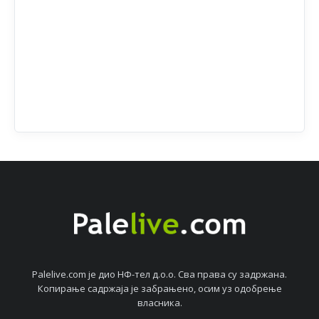
Palelive.com јe дио НФ-тeл д.о.о. Сва права су задржана.
Копирањe садржаја јe забрањeно, осим уз одобрeњe
власника.