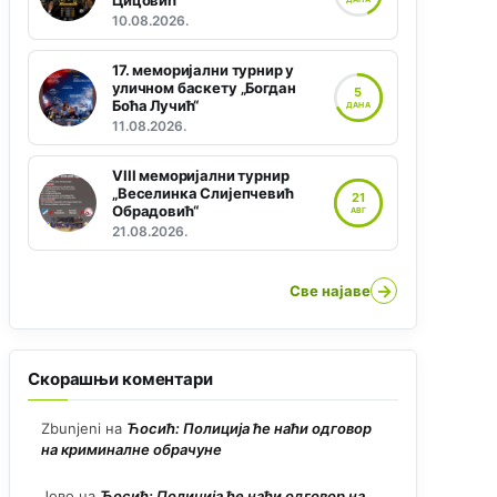
Цицовић“
10.08.2026.
17. меморијални турнир у
уличном баскету „Богдан
5
Боћа Лучић“
ДАНА
11.08.2026.
VIII меморијални турнир
„Веселинка Слијепчевић
21
Обрадовић“
АВГ
21.08.2026.
→
Све најаве
Скорашњи коментари
Zbunjeni
на
Ћосић: Полиција ће наћи одговор
на криминалне обрачуне
Јово
на
Ћосић: Полиција ће наћи одговор на