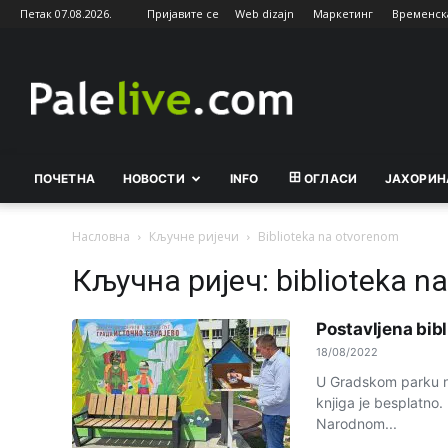
Петак 07.08.2026.
Пријавите се
Web dizajn
Маркетинг
Временск
Palelive.com
ПОЧЕТНА
НОВОСТИ
INFO
ОГЛАСИ
ЈАХОРИН
Насловна
Кључне ријечи
Biblioteka na otvorenom
Кључна ријеч: biblioteka n
Postavljena bib
18/08/2022
U Gradskom parku na
knjiga je besplatno.
Narodnom...