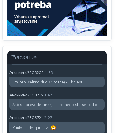
791 BiH nije priznala Kosovo kao nezavisnu
državu jer genocidna tvorevina pravi smetnju a
recimo Srbija je davno
priznala.Na
svakom
proizvodu iz Srbije stoji -uvoznik za Kosovo
Анонимно2806721
12:45
Sve i da se nekim čudom vojska Srbije "vrati" na
Kosovo-kome će se vratiti? Gdje je dobrodošla i
koga da brani? A imamo vojsku Kosova kojoj
Ћаскање
želimo svako dobro i da se što bolje opreme
Анонимно2808202
1:38
i mi tebi želimo dug život i tešku bolest
Анонимно2808216
1:42
Akò se prevede...manji umro nego sto se rodio.
Анонимно2806721
2:27
Kuniocu ide q u guz...