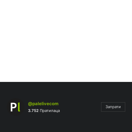
@palelivecom
Запрати
3.752
Пратилаца