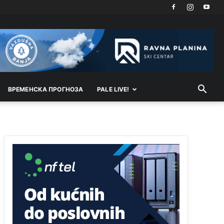
Kosovo je država a manji BH entitet pokrajina.Što
se tiče arapa po Palama i Jahorini,ostavljaju vam
pare a vi se smeškate .Da ne bi možda da vam
šalju poštom a da ne dolaze? Kurko
Анонимно2807791
11:39
БиХ није гласала да је тзв.Косово држава.
Лупаш ко к у р а ц по самару луди турко.
ВРEМEНСКА ПРОГНОЗА
PALE LIVE!
Анонимно2807895
12:16
Dobro zboris 791,ovaj721 dok nije bilo
interneta,samo mu je porodica znala da je glup!
Анонимно2807895
12:18
Drzi pod kontrolom tri stvari jezik,karakter i
ponasanje...Uzivotu brani tri stvari:cast,prijatelja i
slabije.Iz
zivota iskljuci tri stvari uvredu,neznanje
i
zavist.Sve
dok si ziv gaji tri stvari
dobrotu,pamet i prijateljstvo!!
Анонимно2806721
12:39