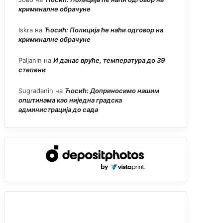
криминалне обрачуне
Iskra
на
Ћосић: Полиција ће наћи одговор на
криминалне обрачуне
Paljanin
на
И данас вруће, температура до 39
степени
Sugrađanin
на
Ћосић: Доприносимо нашим
општинама као ниједна градска
администрација до сада