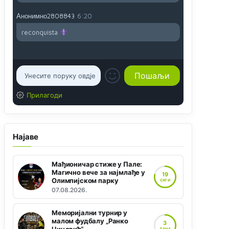
Анонимно2808843
6:20
reconquista
Прилагоди
Најаве
Мађионичар стиже у Пале:
Магично вече за најмлађе у
19
Олимпијском парку
САТИ
07.08.2026.
Меморијални турнир у
малом фудбалу „Ранко
3
ДАНА