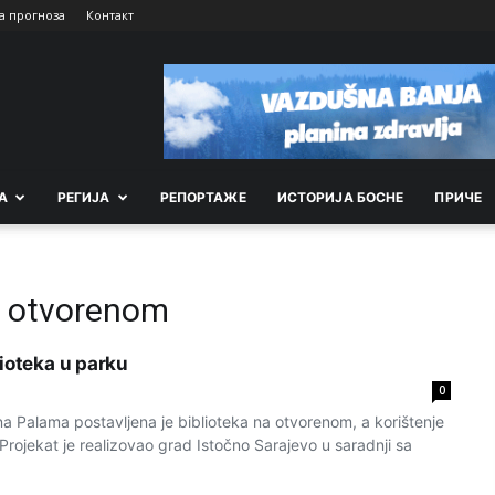
а прогноза
Контакт
А
РEГИЈА
РEПОРТАЖE
ИСТОРИЈА БОСНЕ
ПРИЧЕ
a otvorenom
lioteka u parku
0
 Palama postavljena je biblioteka na otvorenom, a korištenje
 Projekat je realizovao grad Istočno Sarajevo u saradnji sa