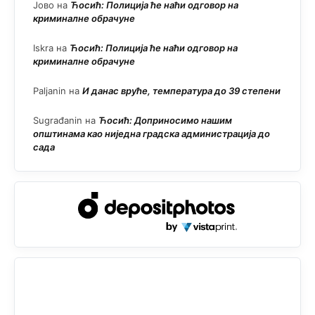
Јово
на
Ћосић: Полиција ће наћи одговор на
криминалне обрачуне
Iskra
на
Ћосић: Полиција ће наћи одговор на
криминалне обрачуне
Paljanin
на
И данас вруће, температура до 39 степени
Sugrađanin
на
Ћосић: Доприносимо нашим
општинама као ниједна градска администрација до
сада