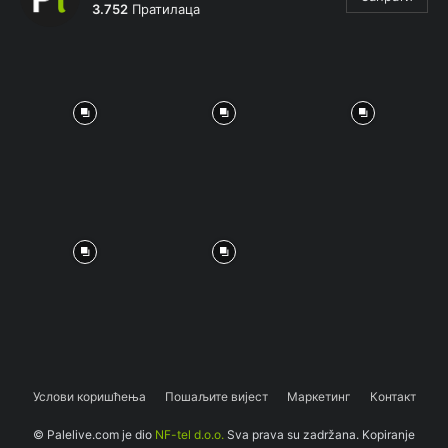
3.752
Пратилаца
Услови коришћења
Пошаљите вијест
Маркетинг
Контакт
© Palelive.com je dio
NF-tel d.o.o.
Sva prava su zadržana. Kopiranje