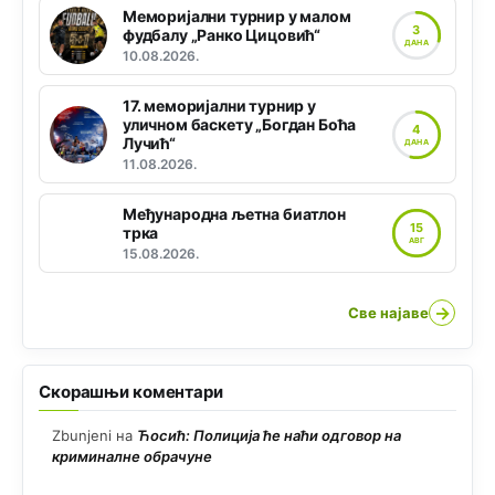
Меморијални турнир у малом
3
фудбалу „Ранко Цицовић“
ДАНА
10.08.2026.
17. меморијални турнир у
уличном баскету „Богдан Боћа
4
Лучић“
ДАНА
11.08.2026.
Међународна љетна биатлон
15
трка
АВГ
15.08.2026.
→
Све најаве
Скорашњи коментари
Zbunjeni
на
Ћосић: Полиција ће наћи одговор на
криминалне обрачуне