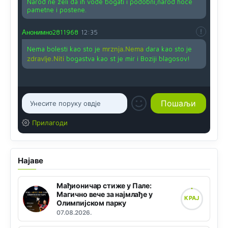
Narod ne zeli da ih vode bogati i podobni,narod hoce
pametne i postene.
Анонимно2811968
12:35
Nema bolesti kao sto je
mrznja.Nema
dara kao sto je
zdravlje.Niti
bogastva kao st je mir i Boziji blagosov!
Прилагоди
Најаве
Мађионичар стиже у Пале:
Магично вече за најмлађе у
КРАЈ
Олимпијском парку
07.08.2026.