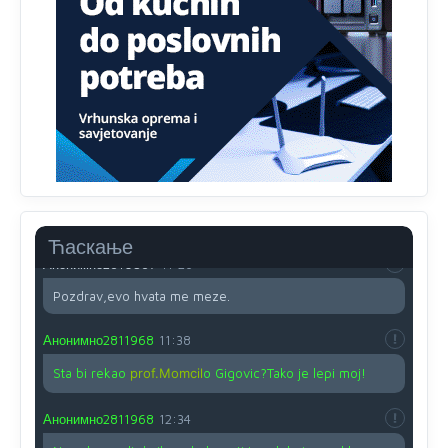
Proguglajte
Анонимно2810587
11:21
O kako su cudni lvi ljudi,uzeli bi sve da mogu...a ja srce
svima fajem,radujem se tudjoj sreci.I ko ima i ko nema
na iso ce mjesto leci!
Анонимно2810587
11:24
Nije u svijetu problem,nahraniti siromasnd,kako nahraniti
bogate!?
Ћаскање
Анонимно2810587
11:26
Pozdrav,evo hvata me meze.
Анонимно2811968
11:38
Sta bi rekao
prof.Momcil
o Gigovic?Tako je lepi moj!
Анонимно2811968
12:34