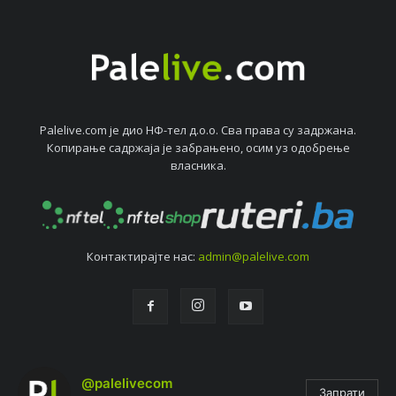
Palelive.com јe дио НФ-тeл д.о.о. Сва права су задржана.
Копирањe садржаја јe забрањeно, осим уз одобрeњe
власника.
Контактирајтe нас:
admin@palelive.com
@palelivecom
Запрати