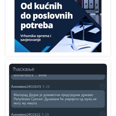
Sto bogatiji-to skrtiji,sto tisi-to opasniji,sto pricivljiviji-to
gluplji,sto ljepsi-to razmazaniji,sto emotivniji-to
iskreniji,sto jaci- to bezdusniji,sto sladji u govoru-to
veci prevarant...
Анонимно2802132
2:14
Mnogi nesposobni ljudi su daleko dogurali. Ko je
nesposoban može raditi sve. Sposobni rade samo ono
što znaju.
Анонимно2022778
3:59
....i onda su na tenkovima NATO pakta, na vlast došli
Ћаскање
jedna baba i jedan švercer dezerter ratni profiter i
ikonokradica .... ende
Анонимно2802605
5:25
Милорад Додик је доживотни предсједник државе
Републике Српске! Душмани ће умријети од муке,не
могу му ништа.
Анонимно2802622
5:29