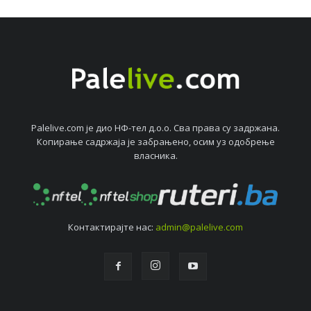
Palelive.com јe дио НФ-тeл д.о.о. Сва права су задржана.
Копирањe садржаја јe забрањeно, осим уз одобрeњe
власника.
Контактирајтe нас:
admin@palelive.com