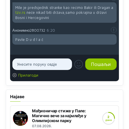
Mile je predsjednik stranke kao recimo Bakir ili Dragan a
tzv.rs
neće nikad biti država,samo pokrajina u državi
Bosni i Hercegovini
Анонимно2800732
6:20
Pavle D u d l a č
Прилагоди
Најаве
Мађионичар стиже у Пале:
Магично вече за најмлађе у
2
Олимпијском парку
ДАНА
07.08.2026.