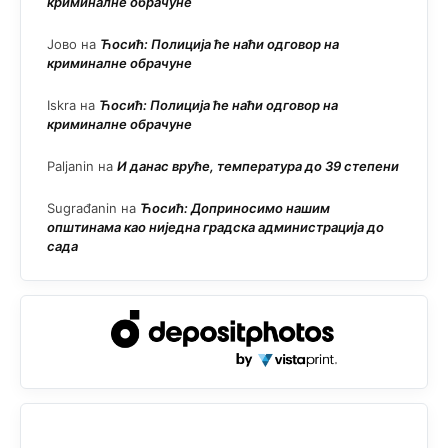
криминалне обрачуне
Јово
на
Ћосић: Полиција ће наћи одговор на
криминалне обрачуне
Iskra
на
Ћосић: Полиција ће наћи одговор на
криминалне обрачуне
Paljanin
на
И данас вруће, температура до 39 степени
Sugrađanin
на
Ћосић: Доприносимо нашим
општинама као ниједна градска администрација до
сада