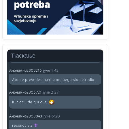
proizvodu iz Srbije stoji -uvoznik za Kosovo
Анонимно2806721
јуче
12:45
Sve i da se nekim čudom vojska Srbije "vrati" na
Kosovo-kome će se vratiti? Gdje je dobrodošla i
koga da brani? A imamo vojsku Kosova kojoj
želimo svako dobro i da se što bolje opreme
Анонимно2808202
јуче
1:38
Ћаскање
i mi tebi želimo dug život i tešku bolest
Анонимно2808216
јуче
1:42
Akò se prevede...manji umro nego sto se rodio.
Анонимно2806721
јуче
2:27
Kuniocu ide q u guz...
Анонимно2808843
јуче
6:20
reconquista