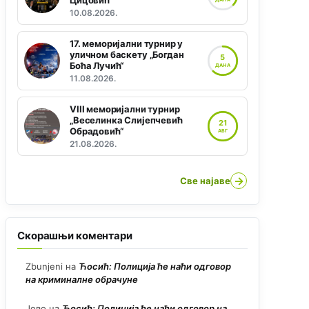
Цицовић“
10.08.2026.
17. меморијални турнир у
уличном баскету „Богдан
5
Боћа Лучић“
ДАНА
11.08.2026.
VIII меморијални турнир
„Веселинка Слијепчевић
21
Обрадовић“
АВГ
21.08.2026.
→
Све најаве
Скорашњи коментари
Zbunjeni
на
Ћосић: Полиција ће наћи одговор
на криминалне обрачуне
Јово
на
Ћосић: Полиција ће наћи одговор на