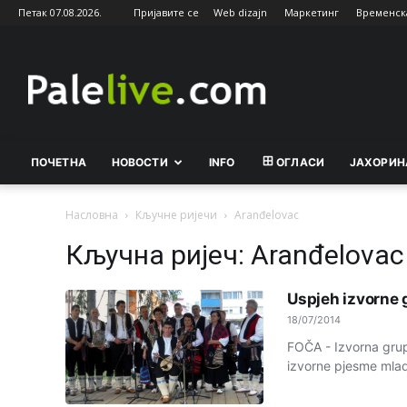
Петак 07.08.2026.
Пријавите се
Web dizajn
Маркетинг
Временск
Palelive.com
ПОЧЕТНА
НОВОСТИ
INFO
ОГЛАСИ
ЈАХОРИН
Насловна
Кључне ријечи
Aranđelovac
Кључна ријеч: Aranđelovac
Uspjeh izvorne 
18/07/2014
FOČA - Izvorna grupa
izvorne pjesme mlad