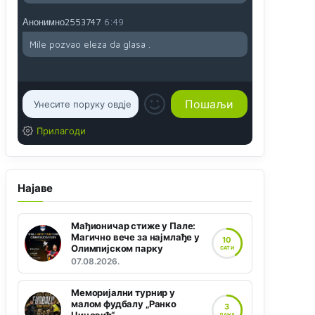
Анонимно2553747
6:49
Mile pozvao eleza da glasa .
Прилагоди
Најаве
Мађионичар стиже у Пале:
Магично вече за најмлађе у
10
Олимпијском парку
САТИ
07.08.2026.
Меморијални турнир у
малом фудбалу „Ранко
3
ДАНА