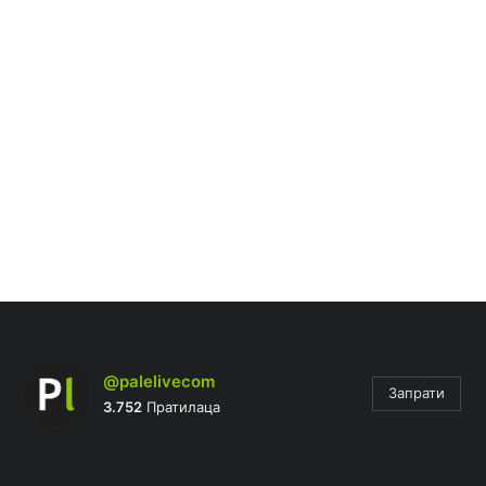
@palelivecom
Запрати
3.752
Пратилаца