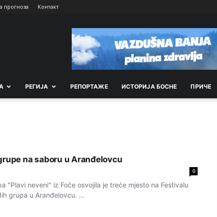
а прогноза
Контакт
А
РEГИЈА
РEПОРТАЖE
ИСТОРИЈА БОСНЕ
ПРИЧЕ
grupe na saboru u Aranđelovcu
0
 "Plavi neveni" iz Foče osvojila je treće mjesto na Festivalu
ih grupa u Aranđelovcu. ...