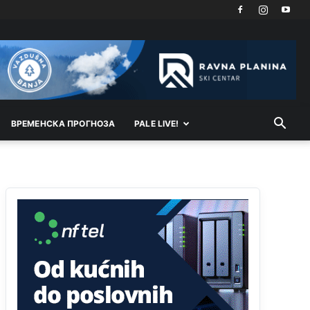
Анонимно2807791
јуче
11:39
БиХ није гласала да је тзв.Косово држава.
Лупаш ко к у р а ц по самару луди турко.
Анонимно2807895
јуче
12:16
Dobro zboris 791,ovaj721 dok nije bilo
interneta,samo mu je porodica znala da je glup!
ВРEМEНСКА ПРОГНОЗА
PALE LIVE!
Анонимно2807895
јуче
12:18
Drzi pod kontrolom tri stvari jezik,karakter i
ponasanje...Uzivotu brani tri stvari:cast,prijatelja i
slabije.Iz
zivota iskljuci tri stvari uvredu,neznanje
i
zavist.Sve
dok si ziv gaji tri stvari
dobrotu,pamet i prijateljstvo!!
Анонимно2806721
јуче
12:39
791 BiH nije priznala Kosovo kao nezavisnu
državu jer genocidna tvorevina pravi smetnju a
recimo Srbija je davno
priznala.Na
svakom