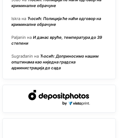
криминалне обрачуне
Iskra
на
Ћосић: Полиција ће наћи одговор на
криминалне обрачуне
Paljanin
на
И данас вруће, температура до 39
степени
Sugrađanin
на
Ћосић: Доприносимо нашим
општинама као ниједна градска
администрација до сада