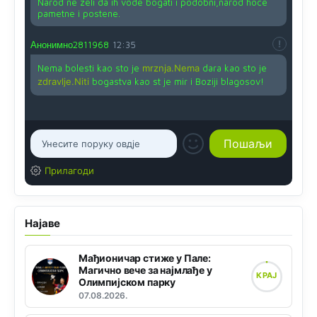
Narod ne zeli da ih vode bogati i podobni,narod hoce
pametne i postene.
Анонимно2811968
12:35
Nema bolesti kao sto je
mrznja.Nema
dara kao sto je
zdravlje.Niti
bogastva kao st je mir i Boziji blagosov!
Прилагоди
Најаве
Мађионичар стиже у Пале:
Магично вече за најмлађе у
КРАЈ
Олимпијском парку
07.08.2026.