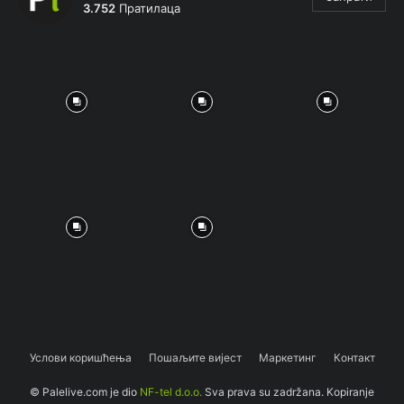
3.752
Пратилаца
Услови коришћења
Пошаљите вијест
Маркетинг
Контакт
© Palelive.com je dio
NF-tel d.o.o.
Sva prava su zadržana. Kopiranje