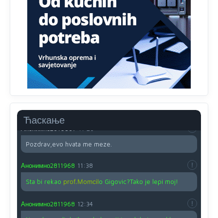
Proguglajte
Анонимно2810587
11:21
O kako su cudni lvi ljudi,uzeli bi sve da mogu...a ja srce
svima fajem,radujem se tudjoj sreci.I ko ima i ko nema
na iso ce mjesto leci!
Анонимно2810587
11:24
Nije u svijetu problem,nahraniti siromasnd,kako nahraniti
bogate!?
Ћаскање
Анонимно2810587
11:26
Pozdrav,evo hvata me meze.
Анонимно2811968
11:38
Sta bi rekao
prof.Momcil
o Gigovic?Tako je lepi moj!
Анонимно2811968
12:34