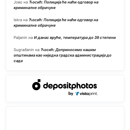
Јово
на
Ћосић: Полиција ће наћи одговор на
криминалне обрачуне
Iskra
на
Ћосић: Полиција ће наћи одговор на
криминалне обрачуне
Paljanin
на
И данас вруће, температура до 39 степени
Sugrađanin
на
Ћосић: Доприносимо нашим
општинама као ниједна градска администрација до
сада