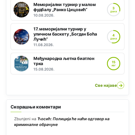
Меморијални турнир у малом
3
фудбалу „Ранко Цицовић“
ДАНА
10.08.2026.
17. меморијални турнир у
уличном баскету „Богдан Боћа
4
Лучић“
ДАНА
11.08.2026.
Међународна љетна биатлон
15
трка
АВГ
15.08.2026.
→
Све најаве
Скорашњи коментари
Zbunjeni
на
Ћосић: Полиција ће наћи одговор на
криминалне обрачуне