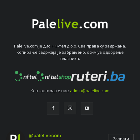
Palelive.com јe дио НФ-тeл д.о.о. Сва права су задржана.
Копирањe садржаја јe забрањeно, осим уз одобрeњe
власника.
Контактирајтe нас:
admin@palelive.com
@palelivecom
Запрати