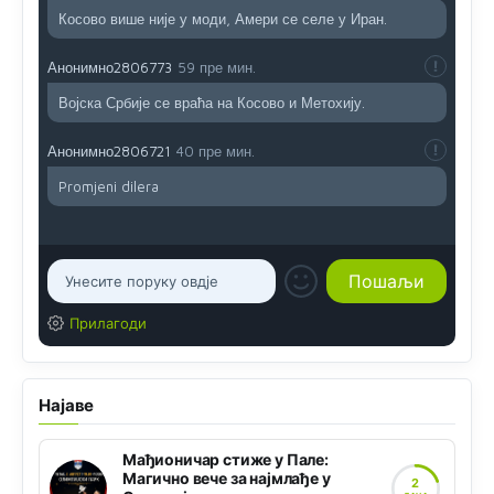
Косово више није у моди, Амери се селе у Иран.
Анонимно2806773
59 пре мин.
Војска Србије се враћа на Косово и Метохију.
Анонимно2806721
40 пре мин.
Promjeni dilera
Прилагоди
Најаве
Мађионичар стиже у Пале:
Магично вече за најмлађе у
2