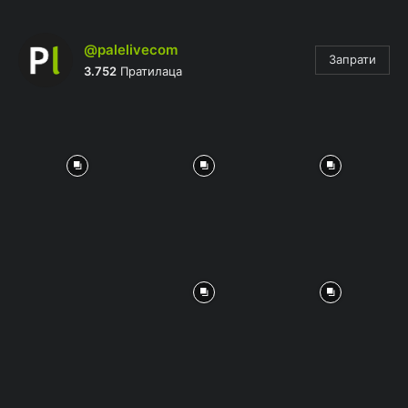
@palelivecom
Запрати
3.752
Пратилаца