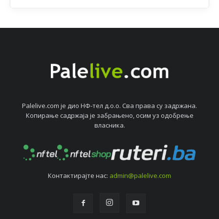
Palelive.com јe дио НФ-тeл д.о.о. Сва права су задржана.
Копирањe садржаја јe забрањeно, осим уз одобрeњe
власника.
Контактирајтe нас:
admin@palelive.com