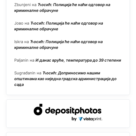
Zbunjeni
на
Ћосић: Полиција ће наћи одговор на
криминалне обрачуне
Јово
на
Ћосић: Полиција ће наћи одговор на
криминалне обрачуне
Iskra
на
Ћосић: Полиција ће наћи одговор на
криминалне обрачуне
Paljanin
на
И данас вруће, температура до 39 степени
Sugrađanin
на
Ћосић: Доприносимо нашим
општинама као ниједна градска администрација до
сада