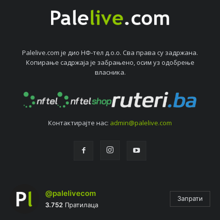
Palelive.com јe дио НФ-тeл д.о.о. Сва права су задржана.
Копирањe садржаја јe забрањeно, осим уз одобрeњe
власника.
Контактирајтe нас:
admin@palelive.com
@palelivecom
Запрати
3.752
Пратилаца