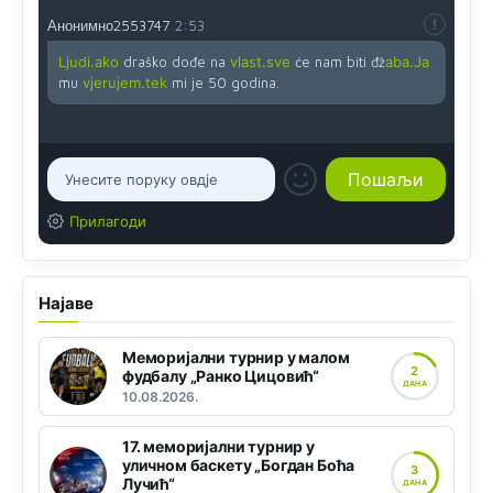
Анонимно2553747
2:53
Ljudi.ako
draško dođe na
vlast.sve
će nam biti đž
aba.Ja
mu
vjerujem.tek
mi je 50 godina.
Прилагоди
Најаве
Меморијални турнир у малом
2
фудбалу „Ранко Цицовић“
ДАНА
10.08.2026.
17. меморијални турнир у
уличном баскету „Богдан Боћа
3
Лучић“
ДАНА