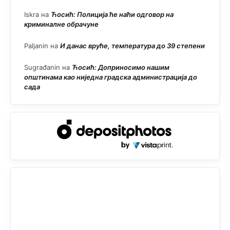
Iskra
на
Ћосић: Полиција ће наћи одговор на
криминалне обрачуне
Paljanin
на
И данас вруће, температура до 39 степени
Sugrađanin
на
Ћосић: Доприносимо нашим
општинама као ниједна градска администрација до
сада