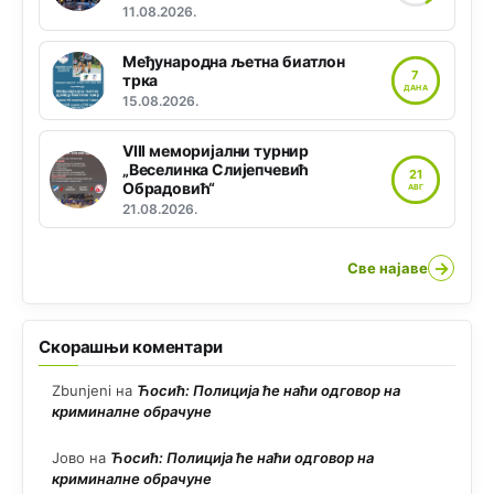
11.08.2026.
Међународна љетна биатлон
7
трка
ДАНА
15.08.2026.
VIII меморијални турнир
„Веселинка Слијепчевић
21
Обрадовић“
АВГ
21.08.2026.
→
Све најаве
Скорашњи коментари
Zbunjeni
на
Ћосић: Полиција ће наћи одговор на
криминалне обрачуне
Јово
на
Ћосић: Полиција ће наћи одговор на
криминалне обрачуне