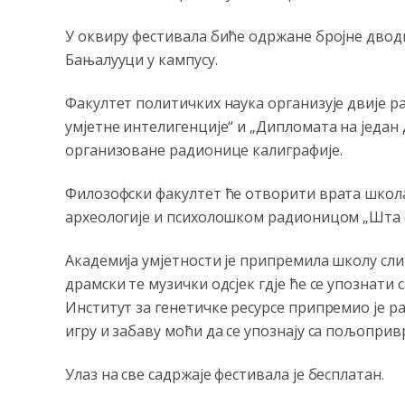
У оквиру фестивала биће одржане бројне дво
Бањалууци у кампусу.
Факултет политичких наука организује двије 
умјетне интелигенције“ и „Дипломата на један
организоване радионице калиграфије.
Филозофски факултет ће отворити врата школ
археологије и психолошком радионицом „Шта с
Академија умјетности је припремила школу сли
драмски те музички одсјек гд‌је ће се упознати
Институт за генетичке ресурсе припремио је р
игру и забаву моћи да се упознају са пољоприв
Улаз на све садржаје фестивала је бесплатан.