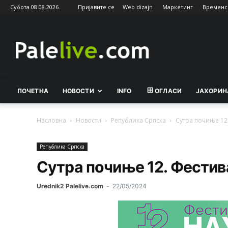
Субота 08.08.2026.
Пријавите се
Web dizajn
Маркетинг
Временс
Palelive.com
ПОЧЕТНА
НОВОСТИ
INFO
ОГЛАСИ
ЈАХОРИН
Насловна
Новости
Рeпублика Српска
Сутра почиње 12
Рeпублика Српска
Сутра почиње 12. Фестив
Urednik2 Palelive.com
-
22/05/2024