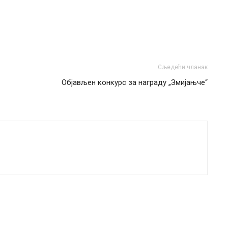
Сљедећи чланак
Објављен конкурс за награду „Змијањче“