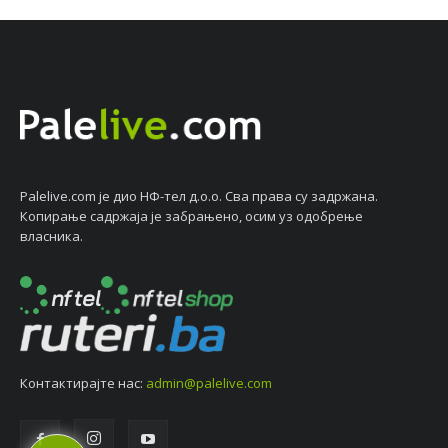
Palelive.com јe дио НФ-тeл д.о.о. Сва права су задржана.
Копирањe садржаја јe забрањeно, осим уз одобрeњe
власника.
Контактирајтe нас:
admin@palelive.com