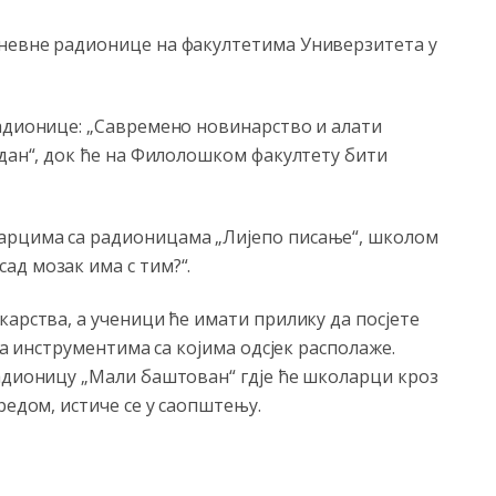
дневне радионице на факултетима Универзитета у
радионице: „Савремено новинарство и алати
 дан“, док ће на Филолошком факултету бити
арцима са радионицама „Лијепо писање“, школом
ад мозак има с тим?“.
карства, а ученици ће имати прилику да посјете
 са инструментима са којима одсјек располаже.
адионицу „Мали баштован“ гд‌је ће школарци кроз
редом, истиче се у саопштењу.