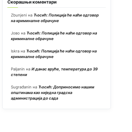
Скорашњи коментари
Zbunjeni
на
Ћосић: Полиција ће наћи одговор
на криминалне обрачуне
Јово
на
Ћосић: Полиција ће наћи одговор на
криминалне обрачуне
Iskra
на
Ћосић: Полиција ће наћи одговор на
криминалне обрачуне
Paljanin
на
И данас вруће, температура до 39
степени
Sugrađanin
на
Ћосић: Доприносимо нашим
општинама као ниједна градска
администрација до сада