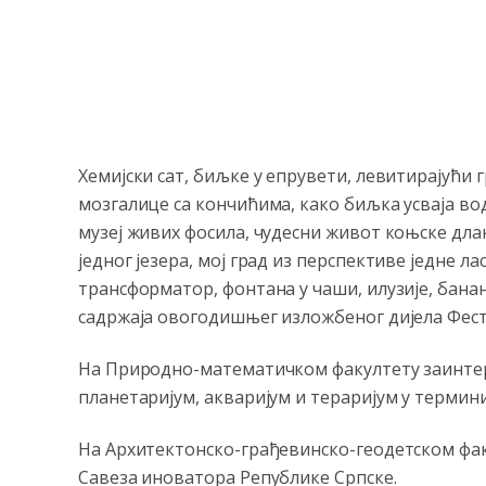
Хемијски сат, биљке у епрувети, левитирајући 
мозгалице са кончићима, како биљка усваја вод
музеј живих фосила, чудесни живот коњске длак
једног језера, мој град из перспективе једне ла
трансформатор, фонтана у чаши, илузије, банани
садржаја овогодишњег изложбеног дијела Фест
На Природно-математичком факултету заинтер
планетаријум, акваријум и тераријум у терминим
На Архитектонско-грађевинско-геодетском фа
Савеза иноватора Републике Српске.