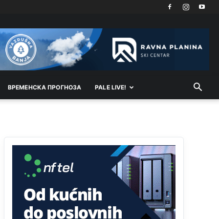
Prema posljednjem zvaničnom popisu
stanovništva, u Bosni i Hercegovini ima 89.794
nepismenih osoba, što čini 2,82% ukupnog
stanovništva starijeg od 10 godina
Анонимно2818605
11:17
Sa ovim procentom, Bosna i Hercegovina ima
najvišu stopu nepismenosti u regionu.
ВРEМEНСКА ПРОГНОЗА
PALE LIVE!
Анонимно2818605
11:21
Najveći rizik sa nepismenim stanovništvom je
"kupovina glasova" i manipulacija kroz fiktivne
pomoćnike (koji zapravo glasaju po nalogu
političkih partija, a ne po želji birača).
Анонимно2818605
11:28
Prema zvaničnim podacima Agencije za statistiku
BiH, u Bosni i Hercegovini je 1.229.972 građana
informatički nepismeno, što čini 38,7% ukupnog
stanovništva starijeg od 10 godina
Анонимно2818605
11:30