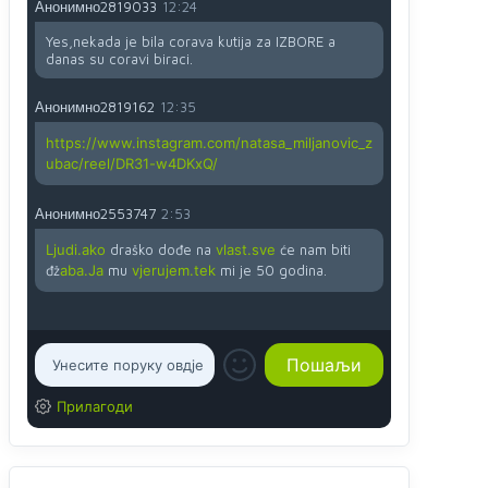
Анонимно2819033
12:24
Yes,nekada je bila corava kutija za IZBORE a
danas su coravi biraci.
Анонимно2819162
12:35
https://www.instagram.com/natasa_miljanovic_z
ubac/reel/DR31-w4DKxQ/
Анонимно2553747
2:53
Ljudi.ako
draško dođe na
vlast.sve
će nam biti
đž
aba.Ja
mu
vjerujem.tek
mi je 50 godina.
Прилагоди