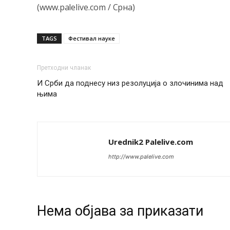
(www.palelive.com / Срна)
TAGS
Фестивал науке
Претходни чланак
И Срби да поднесу низ резолуција о злочинима над
њима
Urednik2 Palelive.com
http://www.palelive.com
Нeма објава за приказати