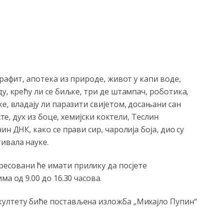
графит, апотека из природе, живот у капи воде,
у, крећу ли се биљке, три де штампач, роботика,
е, владају ли паразити свијетом, досањани сан
сте, дух из боце, хемијски коктели, Теслин
н ДНК, како се прави сир, чаролија боја, дио су
ивала науке.
есовани ће имати прилику да посјете
а од 9.00 до 16.30 часова.
култету биће постављена изложба „Михајло Пупин“