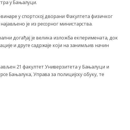
тра у Бањалуци.
новинаре у спортској дворани Факултета физичког
најављено је из ресорног министарства.
трални догађај је велика изложба екперимената, док
ације и друге садржаје који на занимљив начин
ављен 21 факултет Универзитета у Бањалуци и
рсе Бањалука, Управа за полицијску обуку, те