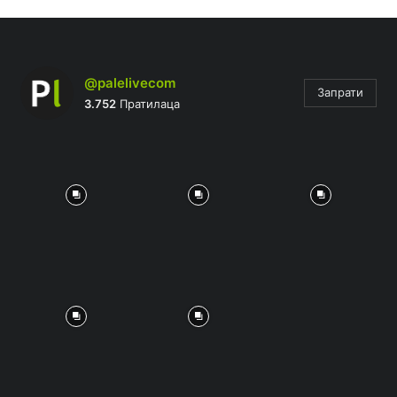
@palelivecom
Запрати
3.752
Пратилаца