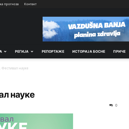
ка прогноза
Контакт
А
РEГИЈА
РEПОРТАЖE
ИСТОРИЈА БОСНЕ
ПРИЧЕ
. Фестивал науке
ал науке
0