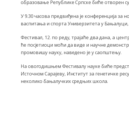
образовање Републике Српске биће отворен су
У 9.30 часова предвиђена је конференција за 
васпитања и спорта Универзитета у Бањалуци, 
Фестивал, 12. по реду, трајаће два дана, а цен
ће посјетиоци моћи да виде и научне демонстр
промовишу науку, наведено је у саопштењу.
На овогодишњем Фестивалу науке биће предст
Источном Сарајеву, Институт за генетичке ресу
неколико бањалучких средњих школа.