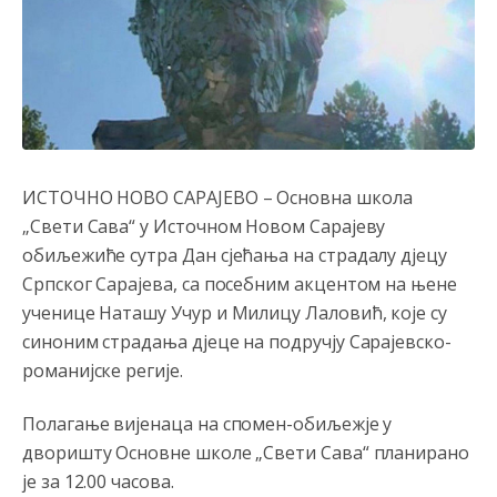
ИСТОЧНО НОВО САРАЈЕВО – Основна школа
„Свети Сава“ у Источном Новом Сарајеву
обиљежиће сутра Дан сјећања на страдалу д‌јецу
Српског Сарајева, са посебним акцентом на њене
ученице Наташу Учур и Милицу Лаловић, које су
синоним страдања д‌јеце на подручју Сарајевско-
романијске регије.
Полагање вијенаца на спомен-обиљежје у
дворишту Основне школе „Свети Сава“ планирано
је за 12.00 часова.