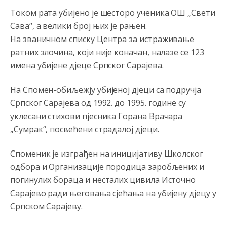
RS je država ako nisi znao
Током рата убијено је шесторо ученика ОШ „Свети
Сава“, а велики број њих је рањен.
Анонимно2806419
4:51
На званичном списку Центра за истраживање
биће увек држава за турчина који овде уноси немир
ратних злочина, који није коначан, налазе се 123
имена убијене д‌јеце Српског Сарајева.
Анонимно2806552
5:39
nije mujo turcin, mujo ue bendasr
На Спомен-обиљежју убијеној д‌јеци са подручја
Српског Сарајева од 1992. до 1995. године су
Анонимно2806721
6:37
уклесани стихови пјесника Горана Врачара
Možete sebi umisliti da je i Kosovo dio Srbije al
„Сумрак“, посвећени страдалој д‌јеци.
nije...probajte ući bez
pasosa.Tako
i
rs.Umisli
li ste da
ste nebeski narod
Споменик је изграђен на иницијативу Школског
одбора и Организације породица заробљених и
Анонимно2806773
6:56
погинулих бораца и несталих цивила Источно
АМЕРИКАНЦИ ДО КРАЈА ГОДИНЕ ОДЛАЗЕ СА
Сарајево ради његовања сјећања на убијену д‌јецу у
КОСОВА
Српском Сарајеву.
Анонимно2806773
6:59