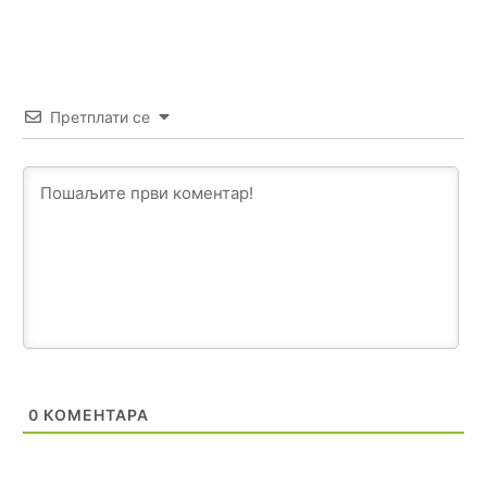
муслимански екстремиста,шта он има са тзв Косовом?
Анонимно2807447
10:21
Откуд онолико увече арапа по Палама са комплет
породицама?
Претплати се
Анонимно2807441
10:22
накотило се
Анонимно2807447
10:24
Техеран и нинџе по Палама
Анонимно2806721
11:21
Kosovo je država a manji BH entitet pokrajina.Što se tiče
arapa po Palama i Jahorini,ostavljaju vam pare a vi se
smeškate .Da ne bi možda da vam šalju poštom a da ne
dolaze? Kurko
0
КОМЕНТАРА
Анонимно2807791
11:39