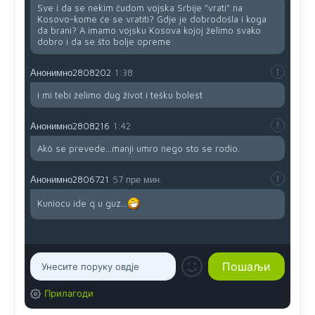
Sve i da se nekim čudom vojska Srbije "vrati" na
Kosovo-kome će se vratiti? Gdje je dobrodošla i koga
da brani? A imamo vojsku Kosova kojoj želimo svako
dobro i da se što bolje opreme
Анонимно2808202
1:38
i mi tebi želimo dug život i tešku bolest
Анонимно2808216
1:42
Akò se prevede...manji umro nego sto se rodio.
Анонимно2806721
57 пре мин.
Kuniocu ide q u guz...
Прилагоди