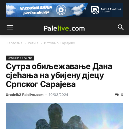
Насловна
Регија
Источно Сарајево
Источно Сарајево
Сутра обиљежавање Дана
сјећања на убијену д‌јецу
Српског Сарајева
Urednik2 Palelive.com
-
10/03/2024
0