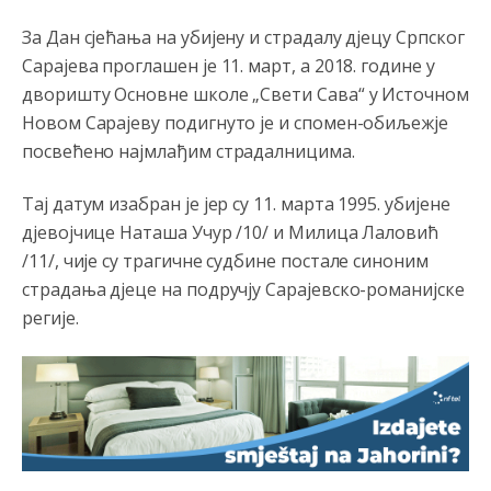
За Дан сјећања на убијену и страдалу д‌јецу Српског
Сарајева проглашен је 11. март, а 2018. године у
дворишту Основне школе „Свети Сава“ у Источном
Новом Сарајеву подигнуто је и спомен-обиљежје
посвећено најмлађим страдалницима.
Анонимно2801833
јуче
12:28
Тај датум изабран је јер су 11. марта 1995. убијене
yбиће га Били као зеца
д‌јевојчице Наташа Учур /10/ и Милица Лаловић
/11/, чије су трагичне судбине постале синоним
Анонимно2800426
јуче
2:05
страдања д‌јеце на подручју Сарајевско-романијске
Sto bogatiji-to skrtiji,sto tisi-to opasniji,sto pricivljiviji-to
регије.
gluplji,sto ljepsi-to razmazaniji,sto emotivniji-to
iskreniji,sto jaci- to bezdusniji,sto sladji u govoru-to
veci prevarant...
Анонимно2802132
јуче
2:14
Mnogi nesposobni ljudi su daleko dogurali. Ko je
nesposoban može raditi sve. Sposobni rade samo ono
što znaju.