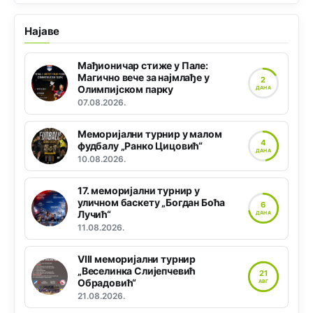
Најаве
Мађионичар стиже у Пале:
Магично вече за најмлађе у
2
Олимпијском парку
ДАНА
07.08.2026.
Меморијални турнир у малом
4
фудбалу „Ранко Цицовић“
ДАНА
10.08.2026.
17. меморијални турнир у
уличном баскету „Богдан Боћа
6
Лучић“
ДАНА
11.08.2026.
VIII меморијални турнир
„Веселинка Слијепчевић
21
Обрадовић“
АВГ
21.08.2026.