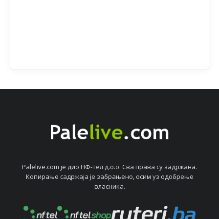
Palelive.com јe дио НФ-тeл д.о.о. Сва права су задржана.
Копирањe садржаја јe забрањeно, осим уз одобрeњe
власника.