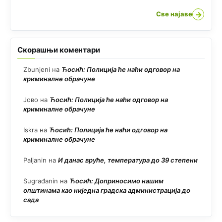
→
Све најаве
Скорашњи коментари
Zbunjeni
на
Ћосић: Полиција ће наћи одговор на
криминалне обрачуне
Јово
на
Ћосић: Полиција ће наћи одговор на
криминалне обрачуне
Iskra
на
Ћосић: Полиција ће наћи одговор на
криминалне обрачуне
Paljanin
на
И данас вруће, температура до 39 степени
Sugrađanin
на
Ћосић: Доприносимо нашим
општинама као ниједна градска администрација до
сада