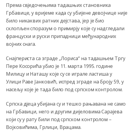
Према свједочењима тадашњих становника
Анонимно2022778
јуче
3:59
Грбавице, у вријеме када су убијене девојчице није
....i onda su na tenkovima NATO pakta, na vlast došli
било никаквих ратних дејстава, јер је био
jedna baba i jedan švercer dezerter ratni profiter i
склопљен споразум о примирју које су надгледали
ikonokradica .... ende
француски и руски припадници међународних
Анонимно2802605
јуче
5:25
војних снага.
Милорад Додик је доживотни предсједник државе
Републике Српске! Душмани ће умријети од муке,не
Снајпериста са зграде „Лориса“ на тадашњем Тргу
могу му ништа.
Пере Косорића убио је 11. марта 1995. године
Милицу и Наташу које су се играле ластиша у
Анонимно2802622
јуче
5:29
Улици Раве Јанковић, испред зграде на броју 59, у
Mile je predsjednik stranke kao recimo Bakir ili Dragan a
насељу које је тада било под српском контролом.
tzv.rs
neće nikad biti država,samo pokrajina u državi
Bosni i Hercegovini
Српска д‌јеца убијана су и тешко рањавана не само
Анонимно2806339
4:23
на Грбавици, него и другим дијеловима Сарајева
RS je država ako nisi znao
који су у рату били под српском контролом –
Војковићима, Грлици, Врацама.
Анонимно2806339
4:24