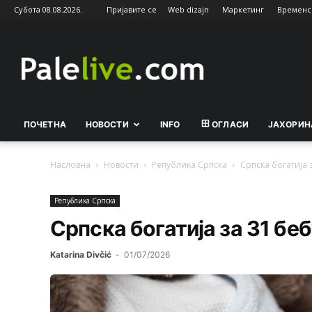
Субота 08.08.2026.
Пријавите се
Web dizajn
Маркетинг
Временс
Palelive.com
ПОЧЕТНА
НОВОСТИ
INFO
ОГЛАСИ
ЈАХОРИН
Насловна
Новости
Рeпублика Српска
Српска богатија 
Рeпублика Српска
Српска богатија за 31 бе
Katarina Divčić
-
01/07/2026