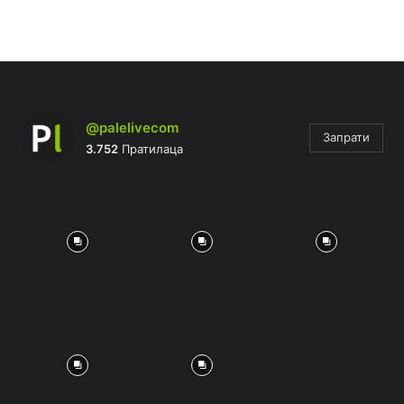
@palelivecom
Запрати
3.752
Пратилаца