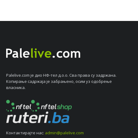
Palelive.com јe дио НФ-тeл д.о.о. Сва права су задржана.
Копирањe садржаја јe забрањeно, осим уз одобрeњe
власника.
Контактирајтe нас:
admin@palelive.com