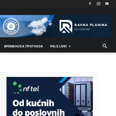
Kosovo-kome će se vratiti? Gdje je dobrodošla i
koga da brani? A imamo vojsku Kosova kojoj
želimo svako dobro i da se što bolje opreme
Анонимно2808202
8/6/2026
1:38
i mi tebi želimo dug život i tešku bolest
Анонимно2808216
8/6/2026
1:42
ВРEМEНСКА ПРОГНОЗА
PALE LIVE!
Akò se prevede...manji umro nego sto se rodio.
Анонимно2806721
8/6/2026
2:27
Kuniocu ide q u guz...
Анонимно2808843
8/6/2026
6:20
reconquista
Анонимно2810587
јуче
11:11
Evo dasak vijetra s Romanije,neko iz publike
povika,ma pusti ih ciganija...pocetkom ovog