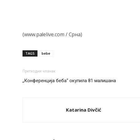
(www.palelive.com / Срна)
TAGS
bebe
Претходни чланак
„Конференција беба“ окупила 81 малишана
Katarina Divčić