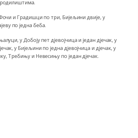
породилиштима.
 Фочи и Градишци по три, Бијељини двије, у
еву по једна беба.
алуци, у Добоју пет дјевојчица и један дјечак, у
ечак, у Бијељини по једна дјевојчица и дјечак, у
ику, Требињу и Невесињу по један дјечак.