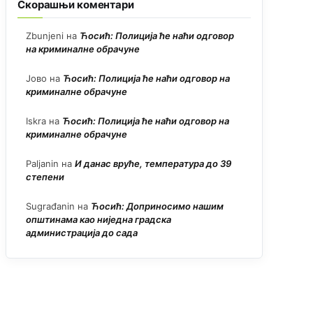
Скорашњи коментари
Zbunjeni
на
Ћосић: Полиција ће наћи одговор
на криминалне обрачуне
Јово
на
Ћосић: Полиција ће наћи одговор на
криминалне обрачуне
Iskra
на
Ћосић: Полиција ће наћи одговор на
криминалне обрачуне
Paljanin
на
И данас вруће, температура до 39
степени
Sugrađanin
на
Ћосић: Доприносимо нашим
општинама као ниједна градска
администрација до сада