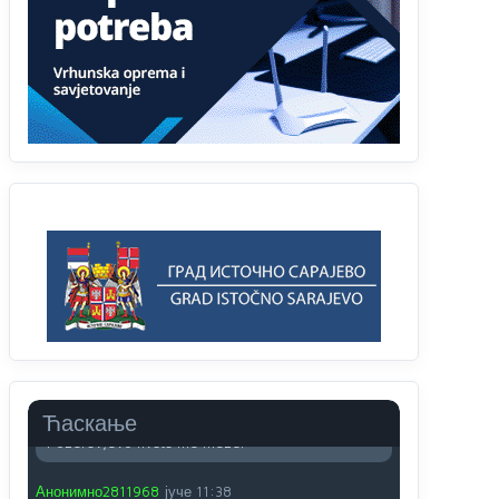
vjeka,neko rece za Radovana i Ratka kaki su oni
srbi...i poce dalje da besjedi znam ja dobro sta je
bilo u Ag-ci...
Анонимно2810587
јуче
11:13
Proguglajte
Анонимно2810587
јуче
11:21
O kako su cudni lvi ljudi,uzeli bi sve da mogu...a
ja srce svima fajem,radujem se tudjoj sreci.I ko
ima i ko nema na iso ce mjesto leci!
Анонимно2810587
јуче
11:24
Nije u svijetu problem,nahraniti siromasnd,kako
nahraniti bogate!?
Анонимно2810587
јуче
11:26
Ћаскање
Pozdrav,evo hvata me meze.
Анонимно2811968
јуче
11:38