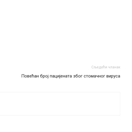
Сљедећи чланак
Повећан број пацијената због стомачног вируса