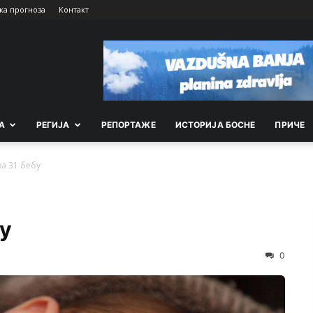
ка прогноза
Контакт
А
РEГИЈА
РEПОРТАЖE
ИСТОРИЈА БОСНЕ
ПРИЧЕ
за 31 бебу
бу
0