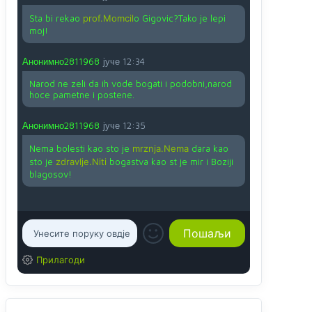
Sta bi rekao
prof.Momcil
o Gigovic?Tako je lepi
moj!
Анонимно2811968
јуче
12:34
Narod ne zeli da ih vode bogati i podobni,narod
hoce pametne i postene.
Анонимно2811968
јуче
12:35
Nema bolesti kao sto je
mrznja.Nema
dara kao
sto je
zdravlje.Niti
bogastva kao st je mir i Boziji
blagosov!
Прилагоди