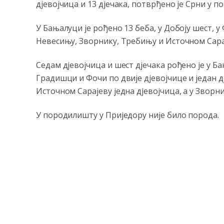
дјевојчица и 13 дјечака, потврђено је Срни у 
У Бањалуци је рођено 13 беба, у Добоју шест, у
Невесињу, Зворнику, Требињу и Источном Сарај
Седам дјевојчица и шест дјечака рођено је у Бањ
Градишци и Фочи по двије дјевојчице и један дј
Источном Сарајеву једна дјевојчица, а у Зворн
У породилишту у Приједору није било порода.