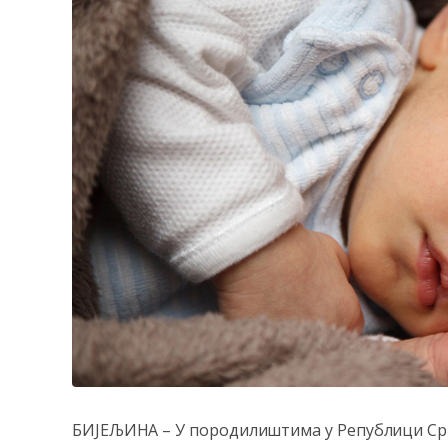
БИЈЕЉИНА – У породилиштима у Републици Српск