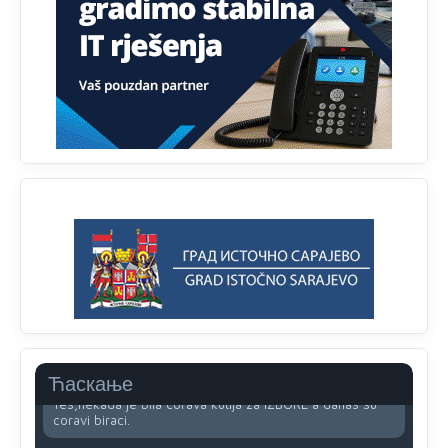
tablet
Анонимно2818605
јуче
11:34
Najveći dio populacije starije od 65 godina uopšte ne
koristi internet, niti ima pristup računarima
Анонимно2818605
јуче
11:45
Uvođenje pravila da se umjesto dosadašnjeg znaka "X"
(krstića) kružić ispred kandidata mora u potpunosti
obojiti (popuniti) uvedeno je isključivo zbog tehničkih
zahtjeva optičkih skenera.
Анонимно2818605
јуче
11:45
Ovo pravilo jeste unijelo opravdan strah, posebno kada
su u pitanju starije osobe, osobe sa slabijim vidom ili
drhtavom rukom
Анонимно2819033
јуче
12:24
Ћаскање
Yes,nekada je bila corava kutija za IZBORE a danas su
coravi biraci.