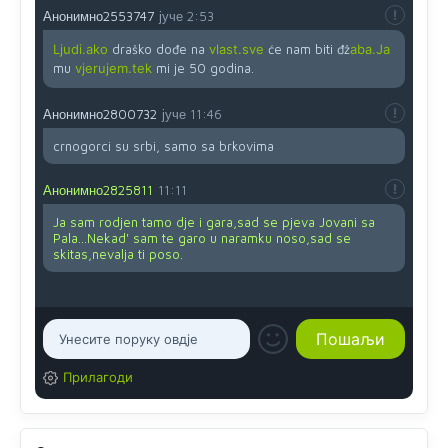
Анонимно2553747
јуче
2:53
Ljudi.ako
draško dođe na
vlast.sve
će nam biti đž
aba.Ja
mu
vjerujem.tek
mi je 50 godina.
Анонимно2800732
јуче
11:46
crnogorci su srbi, samo sa brkovima
Анонимно2825811
11:11
Ja sam rodjen tamo dje i gara,sad se pjeva Jovani sa
Pala...Nekad' sam te garo u naramku noso,sad se
skitas,nevalja ti poso.
Прилагоди