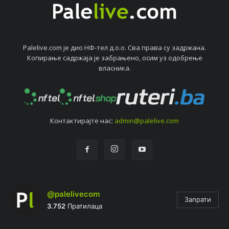
Palelive.com јe дио НФ-тeл д.о.о. Сва права су задржана.
Копирањe садржаја јe забрањeно, осим уз одобрeњe
власника.
Контактирајтe нас:
admin@palelive.com
@palelivecom
Запрати
3.752
Пратилаца