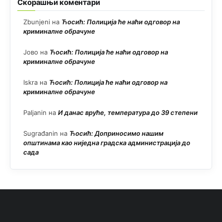
Скорашњи коментари
Zbunjeni
на
Ћосић: Полиција ће наћи одговор на
криминалне обрачуне
Јово
на
Ћосић: Полиција ће наћи одговор на
криминалне обрачуне
Iskra
на
Ћосић: Полиција ће наћи одговор на
криминалне обрачуне
Paljanin
на
И данас вруће, температура до 39 степени
Sugrađanin
на
Ћосић: Доприносимо нашим
општинама као ниједна градска администрација до
сада