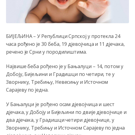
Анонимно2808202
8/6/2026
1:38
i mi tebi želimo dug život i tešku bolest
Анонимно2808216
8/6/2026
1:42
БИЈЕЉИНА – У Републици Српској у протекла 24
Akò se prevede...manji umro nego sto se rodio.
часа рођено је 30 беба, 19 дјевојчица и 11 дјечака,
речено је Срни у породилиштима.
Анонимно2806721
8/6/2026
2:27
Kuniocu ide q u guz...
Највише беба рођено је у Бањалуци – 14, потом у
Добоју, Бијељини и Градишци по четири, те у
Анонимно2808843
8/6/2026
6:20
Зворнику, Требињу, Невесињу и Источном
Сарајеву по једна.
reconquista
Анонимно2810587
8/7/2026
11:11
У Бањалуци је рођено осам дјевојчица и шест
дјечака, у Добоју и Бијељини по двије дјевојчице и
Evo dasak vijetra s Romanije,neko iz publike povika,ma
pusti ih ciganija...pocetkom ovog vjeka,neko rece za
два дјечака, у Градишци четири дјевојчице, у
Radovana i Ratka kaki su oni srbi...i poce dalje da
besjedi znam ja dobro sta je bilo u Ag-ci...
Зворнику, Требињу и Источном Сарајеву по једна