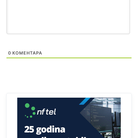
Анонимно2818605
јуче
11:17
Sa ovim procentom, Bosna i Hercegovina ima najvišu
stopu nepismenosti u regionu.
Анонимно2818605
јуче
11:21
Najveći rizik sa nepismenim stanovništvom je "kupovina
0
КОМЕНТАРА
glasova" i manipulacija kroz fiktivne pomoćnike (koji
zapravo glasaju po nalogu političkih partija, a ne po želji
birača).
Анонимно2818605
јуче
11:28
Prema zvaničnim podacima Agencije za statistiku BiH, u
Bosni i Hercegovini je 1.229.972 građana informatički
nepismeno, što čini 38,7% ukupnog stanovništva starijeg
od 10 godina
Анонимно2818605
јуче
11:30
Prema podacima o informaciono-komunikacionim
tehnologijama, čak 33,4% domaćinstava u BiH uopšte
nema pristup računaru bilo koje vrste (desktop, laptop ili