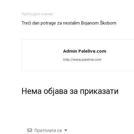
Претходни чланак
Treći dan potrage za nestalim Bojanom Škobom
Admin Palelive.com
http://www.palelive.com
Нeма објава за приказати
Претплати се