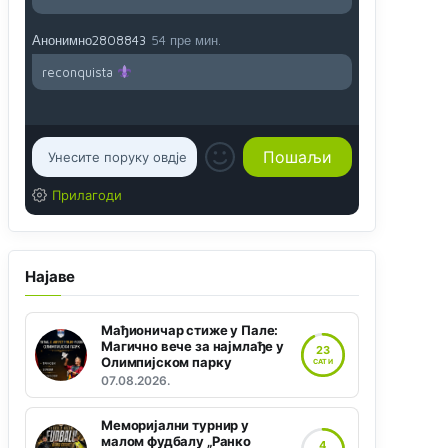
Анонимно2808843
54 пре мин.
reconquista
Прилагоди
Најаве
Мађионичар стиже у Пале:
Магично вече за најмлађе у
23
Олимпијском парку
САТИ
07.08.2026.
Меморијални турнир у
малом фудбалу „Ранко
4