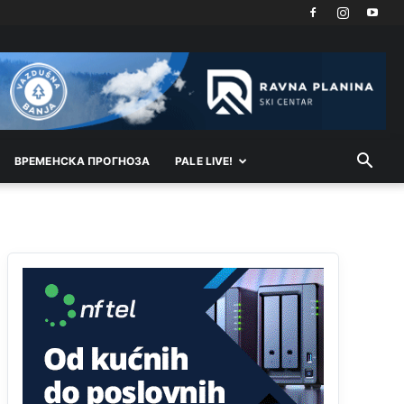
Kosovo je država a manji BH entitet pokrajina.Što
se tiče arapa po Palama i Jahorini,ostavljaju vam
pare a vi se smeškate .Da ne bi možda da vam
šalju poštom a da ne dolaze? Kurko
Анонимно2807791
11:39
БиХ није гласала да је тзв.Косово држава.
Лупаш ко к у р а ц по самару луди турко.
ВРEМEНСКА ПРОГНОЗА
PALE LIVE!
Анонимно2807895
12:16
Dobro zboris 791,ovaj721 dok nije bilo
interneta,samo mu je porodica znala da je glup!
Анонимно2807895
12:18
Drzi pod kontrolom tri stvari jezik,karakter i
ponasanje...Uzivotu brani tri stvari:cast,prijatelja i
slabije.Iz
zivota iskljuci tri stvari uvredu,neznanje
i
zavist.Sve
dok si ziv gaji tri stvari
dobrotu,pamet i prijateljstvo!!