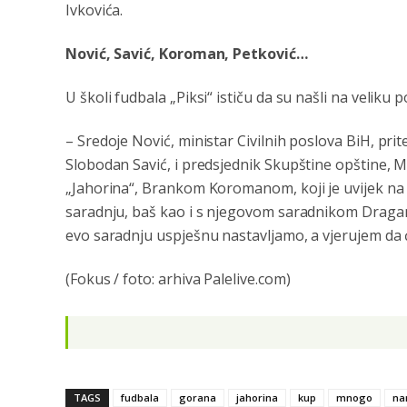
Ivkovića.
Nović, Savić, Koroman, Petković…
U školi fudbala „Piksi“ ističu da su našli na veliku 
– Sredoje Nović, ministar Civilnih poslova BiH, pri
Slobodan Savić, i predsjednik Skupštine opštine, M
„Jahorina“, Brankom Koromanom, koji je uvijek na
saradnju, baš kao i s njegovom saradnikom Dragan
evo saradnju uspješnu nastavljamo, a vjerujem da će
(Fokus / foto: arhiva Palelive.com)
TAGS
fudbala
gorana
jahorina
kup
mnogo
n