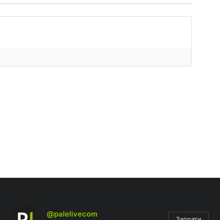
@palelivecom
Запрати