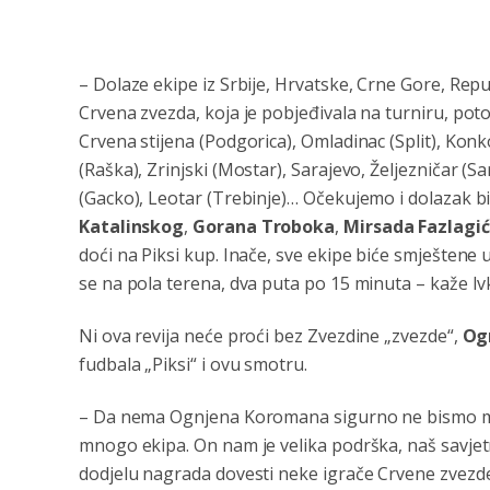
– Dolaze ekipe iz Srbije, Hrvatske, Crne Gore, Rep
Crvena zvezda, koja je pobjeđivala na turniru, poto
Crvena stijena (Podgorica), Omladinac (Split), Konko
(Raška), Zrinjski (Mostar), Sarajevo, Željezničar (S
(Gacko), Leotar (Trebinje)… Očekujemo i dolazak 
Katalinskog
,
Gorana
Troboka
,
Mirsada Fazlagi
doći na Piksi kup. Inače, sve ekipe biće smještene u 
se na pola terena, dva puta po 15 minuta – kaže Iv
Ni ova revija neće proći bez Zvezdine „zvezde“,
Og
fudbala „Piksi“ i ovu smotru.
– Da nema Ognjena Koromana sigurno ne bismo mog
mnogo ekipa. On nam je velika podrška, naš savje
dodjelu nagrada dovesti neke igrače Crvene zvezde,