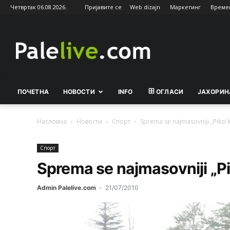
Четвртак 06.08.2026.
Пријавите се
Web dizajn
Маркетинг
Време
Palelive.com
ПОЧЕТНА
НОВОСТИ
INFO
ОГЛАСИ
ЈАХОРИН
Насловна
Новости
Спорт
Sprema se najmasovniji „Piksi 
Спорт
Sprema se najmasovniji „P
Admin Palelive.com
-
21/07/2010