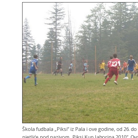
Škola fudbala „Piksi“ iz Pala i ove godine, od 26. d
pjetliće pod nazivom „Piksi Kup Jahorina 2010“. Ov