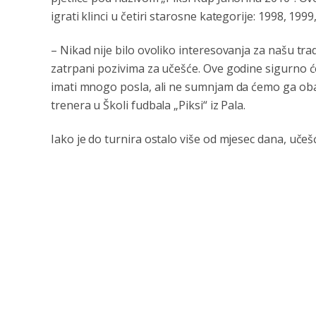
igrati klinci u četiri starosne kategorije: 1998, 1999
– Nikad nije bilo ovoliko interesovanja za našu tr
zatrpani pozivima za učešće. Ove godine sigurno ć
imati mnogo posla, ali ne sumnjam da ćemo ga obav
trenera u Školi fudbala „Piksi“ iz Pala.
Iako je do turnira ostalo više od mjesec dana, učešć