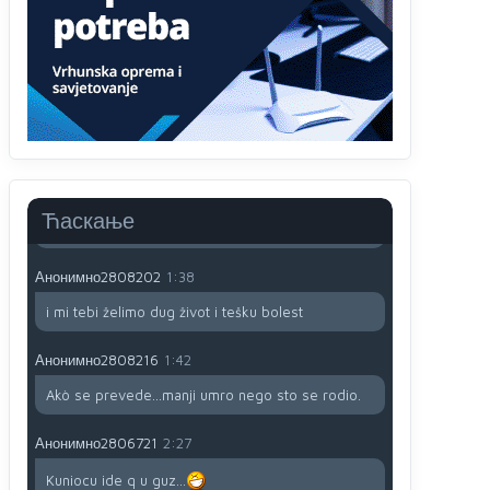
Анонимно2806721
12:39
791 BiH nije priznala Kosovo kao nezavisnu
državu jer genocidna tvorevina pravi smetnju a
recimo Srbija je davno
priznala.Na
svakom
proizvodu iz Srbije stoji -uvoznik za Kosovo
Анонимно2806721
12:45
Sve i da se nekim čudom vojska Srbije "vrati" na
Kosovo-kome će se vratiti? Gdje je dobrodošla i
koga da brani? A imamo vojsku Kosova kojoj
Ћаскање
želimo svako dobro i da se što bolje opreme
Анонимно2808202
1:38
i mi tebi želimo dug život i tešku bolest
Анонимно2808216
1:42
Akò se prevede...manji umro nego sto se rodio.
Анонимно2806721
2:27
Kuniocu ide q u guz...