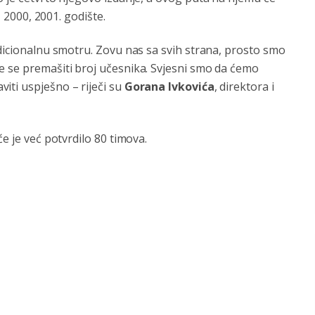
, 2000, 2001. godište.
adicionalnu smotru. Zovu nas sa svih strana, prosto smo
e se premašiti broj učesnika. Svjesni smo da ćemo
iti uspješno – riječi su
Gorana Ivkovića
, direktora i
e je već potvrdilo 80 timova.