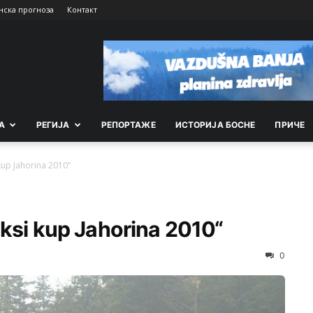
нска прогноза
Контакт
А
РEГИЈА
РEПОРТАЖE
ИСТОРИЈА БОСНЕ
ПРИЧЕ
kup Jahorina 2010“
iksi kup Jahorina 2010“
0