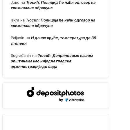
Јово
на
Ћосић: Полиција ће наћи одговор на
криминалне обрачуне
Iskra
на
Ћосић: Полиција ће наћи одговор на
криминалне обрачуне
Paljanin
на
И данас вруће, температура до 39
степени
Sugrađanin
на
Ћосић: Доприносимо нашим
општинама као ниједна градска
администрација до сада