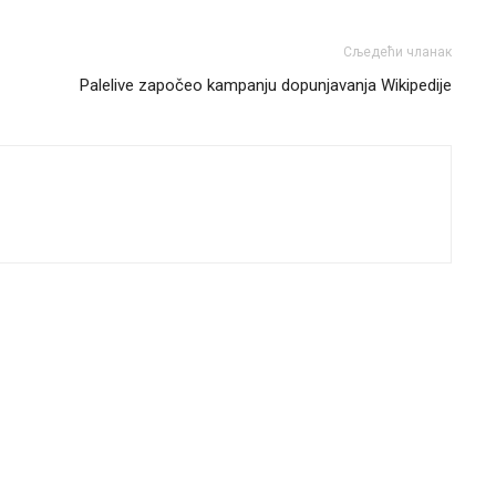
Сљедећи чланак
Palelive započeo kampanju dopunjavanja Wikipedije