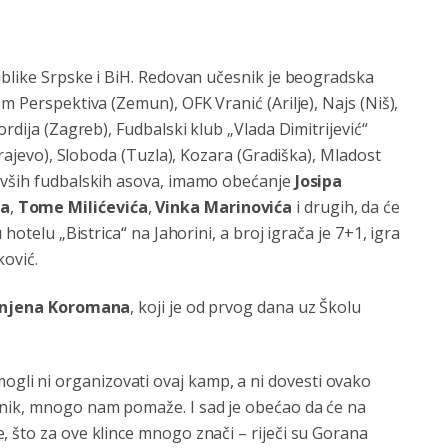
ublike Srpske i BiH. Redovan učesnik je beogradska
m Perspektiva (Zemun), OFK Vranić (Arilje), Najs (Niš),
rdija (Zagreb), Fudbalski klub „Vlada Dimitrijević“
arajevo), Sloboda (Tuzla), Kozara (Gradiška), Mladost
bivših fudbalskih asova, imamo obećanje
Josipa
ća
,
Tome Milićevića
,
Vinka Marinovića
i drugih, da će
hotelu „Bistrica“ na Jahorini, a broj igrača je 7+1, igra
ković.
njena Koromana
, koji je od prvog dana uz Školu
li ni organizovati ovaj kamp, a ni dovesti ovako
tnik, mnogo nam pomaže. I sad je obećao da će na
 što za ove klince mnogo znači – riječi su Gorana