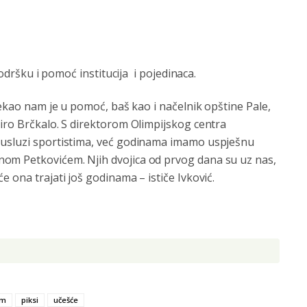
podršku i pomoć institucija i pojedinaca.
tekao nam je u pomoć, baš kao i načelnik opštine Pale,
iro Brčkalo. S direktorom Olimpijskog centra
 usluzi sportistima, već godinama imamo uspješnu
om Petkovićem. Njih dvojica od prvog dana su uz nas,
 ona trajati još godinama – ističe Ivković.
am
piksi
učešće