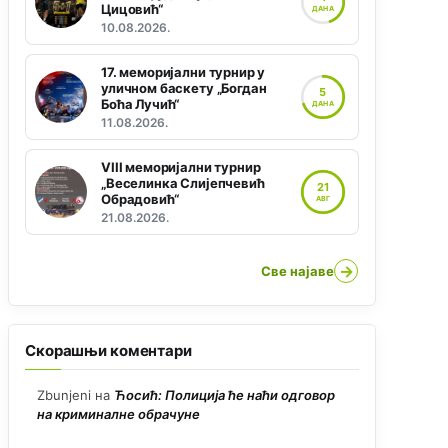
Цицовић“
ДАНА
10.08.2026.
17. меморијални турнир у
уличном баскету „Богдан
5
Боћа Лучић“
ДАНА
11.08.2026.
VIII меморијални турнир
„Веселинка Слијепчевић
21
Обрадовић“
АВГ
21.08.2026.
→
Све најаве
Скорашњи коментари
Zbunjeni
на
Ћосић: Полиција ће наћи одговор
на криминалне обрачуне