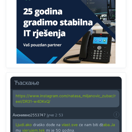
(krstića) kružić ispred kandidata mora u potpunosti
obojiti (popuniti) uvedeno je isključivo zbog tehničkih
zahtjeva optičkih skenera.
Анонимно2818605
јуче
11:45
Ovo pravilo jeste unijelo opravdan strah, posebno kada
su u pitanju starije osobe, osobe sa slabijim vidom ili
drhtavom rukom
Анонимно2819033
јуче
12:24
Yes,nekada je bila corava kutija za IZBORE a danas su
coravi biraci.
Ћаскање
Анонимно2819162
јуче
12:35
https://www.instagram.com/natasa_miljanovic_zubac/r
eel/DR31-w4DKxQ/
Анонимно2553747
јуче
2:53
Ljudi.ako
draško dođe na
vlast.sve
će nam biti đž
aba.Ja
mu
vjerujem.tek
mi je 50 godina.