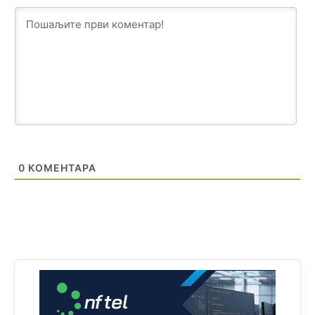
zapravo glasaju po nalogu političkih partija, a ne po želji
birača).
Анонимно2818605
јуче
11:28
Prema zvaničnim podacima Agencije za statistiku BiH, u
Bosni i Hercegovini je 1.229.972 građana informatički
nepismeno, što čini 38,7% ukupnog stanovništva starijeg
od 10 godina
Анонимно2818605
јуче
11:30
Prema podacima o informaciono-komunikacionim
0
КОМЕНТАРА
tehnologijama, čak 33,4% domaćinstava u BiH uopšte
nema pristup računaru bilo koje vrste (desktop, laptop ili
tablet
Анонимно2818605
јуче
11:34
Najveći dio populacije starije od 65 godina uopšte ne
koristi internet, niti ima pristup računarima
Анонимно2818605
јуче
11:45
Uvođenje pravila da se umjesto dosadašnjeg znaka "X"