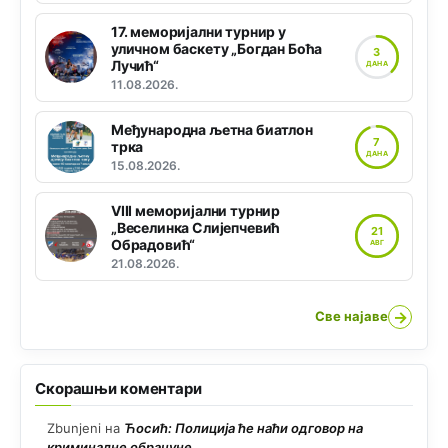
17. меморијални турнир у
уличном баскету „Богдан Боћа
3
Лучић“
ДАНА
11.08.2026.
Међународна љетна биатлон
7
трка
ДАНА
15.08.2026.
VIII меморијални турнир
„Веселинка Слијепчевић
21
Обрадовић“
АВГ
21.08.2026.
→
Све најаве
Скорашњи коментари
Zbunjeni
на
Ћосић: Полиција ће наћи одговор на
криминалне обрачуне