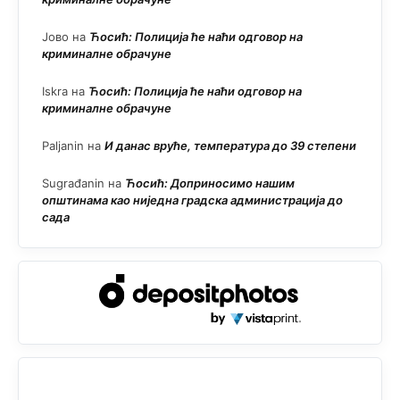
Јово
на
Ћосић: Полиција ће наћи одговор на
криминалне обрачуне
Iskra
на
Ћосић: Полиција ће наћи одговор на
криминалне обрачуне
Paljanin
на
И данас вруће, температура до 39 степени
Sugrađanin
на
Ћосић: Доприносимо нашим
општинама као ниједна градска администрација до
сада