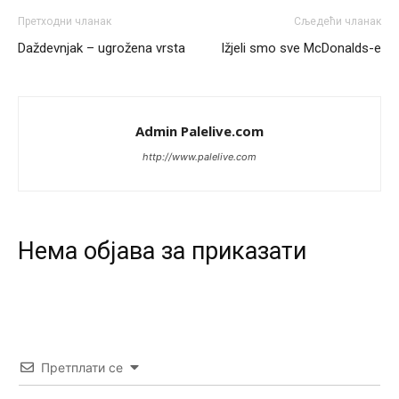
Анонимно2817461
јуче
8:37
Претходни чланак
Сљедећи чланак
U SAD poslje zatvaranja biracki mesta,za 5 minuta znaju
Daždevnjak – ugrožena vrsta
Ižjeli smo sve McDonalds-e
ko je pobjedio... u Japanu za 2 minuta,kod nas mjesec
dana pre izbora zna se ko ce pobediti!!
Анонимно2553747
јуче
9:55
Admin Palelive.com
Jel moguće da toliko zaostaju za nama..
http://www.palelive.com
Анонимно2818605
јуче
11:15
Prema posljednjem zvaničnom popisu stanovništva, u
Bosni i Hercegovini ima 89.794 nepismenih osoba, što
čini 2,82% ukupnog stanovništva starijeg od 10 godina
Нeма објава за приказати
Анонимно2818605
јуче
11:17
Sa ovim procentom, Bosna i Hercegovina ima najvišu
stopu nepismenosti u regionu.
Анонимно2818605
јуче
11:21
Претплати се
Najveći rizik sa nepismenim stanovništvom je "kupovina
glasova" i manipulacija kroz fiktivne pomoćnike (koji