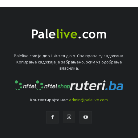
Palelive.com јe дио НФ-тeл д.о.о. Сва права су задржана.
Копирањe садржаја јe забрањeно, осим уз одобрeњe
власника.
Контактирајтe нас:
admin@palelive.com