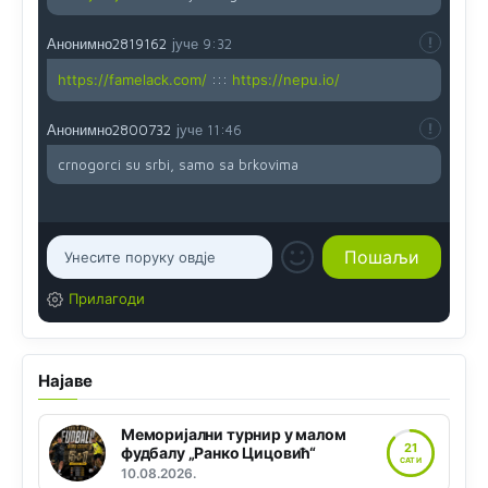
Анонимно2819162
јуче
9:32
https://famelack.com/
:::
https://nepu.io/
Анонимно2800732
јуче
11:46
crnogorci su srbi, samo sa brkovima
Прилагоди
Најаве
Меморијални турнир у малом
21
фудбалу „Ранко Цицовић“
САТИ
10.08.2026.