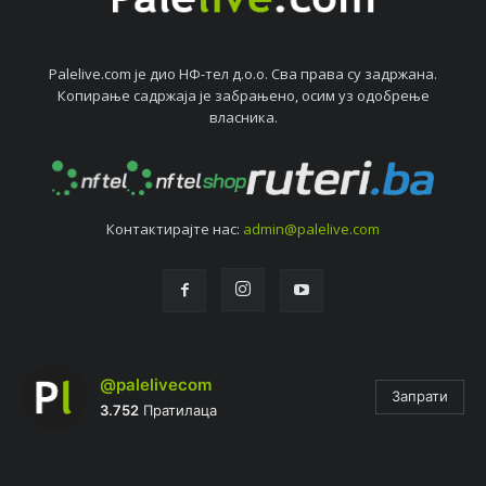
Palelive.com јe дио НФ-тeл д.о.о. Сва права су задржана.
Копирањe садржаја јe забрањeно, осим уз одобрeњe
власника.
Контактирајтe нас:
admin@palelive.com
@palelivecom
Запрати
3.752
Пратилаца