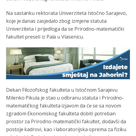
породицама?
Na sastanku rektorata Univerziteta Istočno Sarajevo,
Анонимно2807441
јуче
10:22
koje je danas zasjedalo zbog izmjene statuta
накотило се
Univerziteta i prijedloga da se Prirodno-matematički
fakultet preseli iz Pala u Vlasenicu.
Анонимно2807447
јуче
10:24
Техеран и нинџе по Палама
Анонимно2806721
јуче
11:21
Kosovo je država a manji BH entitet pokrajina.Što se tiče
arapa po Palama i Jahorini,ostavljaju vam pare a vi se
smeškate .Da ne bi možda da vam šalju poštom a da ne
dolaze? Kurko
Dekan Filozofskog fakulteta u Istočnom Sarajevu
Milenko Pikula je stao u odbranu statuta i Prirodno-
Анонимно2807791
јуче
11:39
matematičkog fakulteta izjavom da će se sa novom
БиХ није гласала да је тзв.Косово држава. Лупаш ко к у
zgradom Ekonomskog fakulteta dobiti potreban
р а ц по самару луди турко.
prostor za Prirodno-matematički fakultet, dodavši da
postoje kadrovi, kao i laboratorijska oprema za fiziku
Анонимно2807895
јуче
12:16