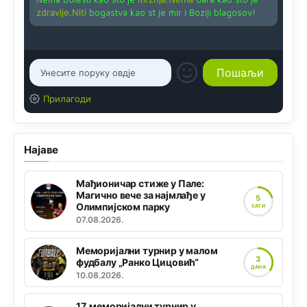
zdravlje.Niti
bogastva kao st je mir i Boziji blagosov!
Прилагоди
Најаве
Мађионичар стиже у Пале:
Магично вече за најмлађе у
5
Олимпијском парку
САТИ
07.08.2026.
Меморијални турнир у малом
3
фудбалу „Ранко Цицовић“
ДАНА
10.08.2026.
17. меморијални турнир у