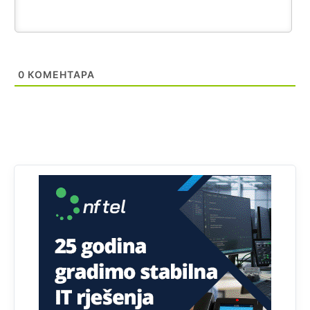
0
КОМЕНТАРА
Анонимно2810587
11:11
Evo dasak vijetra s Romanije,neko iz publike povika,ma
pusti ih ciganija...pocetkom ovog vjeka,neko rece za
Radovana i Ratka kaki su oni srbi...i poce dalje da
besjedi znam ja dobro sta je bilo u Ag-ci...
Анонимно2810587
11:13
Proguglajte
Анонимно2810587
11:21
O kako su cudni lvi ljudi,uzeli bi sve da mogu...a ja srce