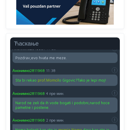
svima fajem,radujem se tudjoj sreci.I ko ima i ko nema
na iso ce mjesto leci!
Анонимно2810587
11:24
Nije u svijetu problem,nahraniti siromasnd,kako nahraniti
bogate!?
Ћаскање
Анонимно2810587
11:26
Pozdrav,evo hvata me meze.
Анонимно2811968
11:38
Sta bi rekao
prof.Momcil
o Gigovic?Tako je lepi moj!
Анонимно2811968
4 пре мин.
Narod ne zeli da ih vode bogati i podobni,narod hoce
pametne i postene.
Анонимно2811968
2 пре мин.
Nema bolesti kao sto je
mrznja.Nema
dara kao sto je