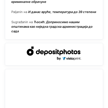
криминалне обрачуне
Paljanin
на
И данас вруће, температура до 39 степени
Sugrađanin
на
Ћосић: Доприносимо нашим
општинама као ниједна градска администрација до
сада