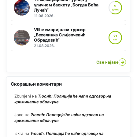
уличном баскету „Богдан Боћа
5
Лучић“
ДАНА
11.08.2026.
VIII меморијални турнир
„Веселинка Слијепчевић
21
Обрадовић“
АВГ
21.08.2026.
→
Све најаве
Скорашњи коментари
Zbunjeni
на
Ћосић: Полиција ће наћи одговор на
криминалне обрачуне
Јово
на
Ћосић: Полиција ће наћи одговор на
криминалне обрачуне
Iskra
на
Ћосић: Полиција ће наћи одговор на