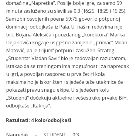
791 BiH nije priznala Kosovo kao nezavisnu državu jer
domaćina „Napretka“. Poslije bolje igre, za samo 59
genocidna tvorevina pravi smetnju a recimo Srbija je
minuta zasluženo su slavili sa 0:3 (16:25, 18:25 i 15:25).
davno
priznala.Na
svakom proizvodu iz Srbije stoji -
uvoznik za Kosovo
Sam zbir osvojenih poena 59:75 govori o potpunoj
dominaciji odbojkaša iz Pala. U našim redovima nije
Анонимно2806721
8/6/2026
12:45
bilo Bojana Aleksića i pouzdanog „korektora“ Marka
Sve i da se nekim čudom vojska Srbije "vrati" na
Dejanovića koga je uspješno zamjenio „primač“ Milan
Kosovo-kome će se vratiti? Gdje je dobrodošla i koga
Matović, pa je trijumf potpun i zaslužen. Strateg
da brani? A imamo vojsku Kosova kojoj želimo svako
dobro i da se što bolje opreme
„Studenta“ Vladan Savić bio je zadovoljan razultatom,
istakao da se treningom ima mogućnost i za napredak
Анонимно2808202
8/6/2026
1:38
u igri, a povoljan raspored u prva četiri kola
i mi tebi želimo dug život i tešku bolest
maksimalno je iskorišten i sljedeće teže utakmice će
pokazati pravu snagu ekipe. U sljedećem kolu
Анонимно2808216
8/6/2026
1:42
„Studenti“ dočekuju aktuelne i vešestruke prvake BiH,
Akò se prevede...manji umro nego sto se rodio.
odbojkaše „Kaknja“.
Анонимно2806721
8/6/2026
2:27
Razultati: 4 kolo/odbojkaši
Kuniocu ide q u guz...
Napredak – STUDENT 0:3