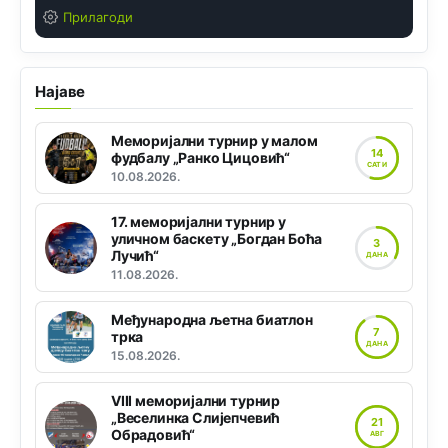
Прилагоди
Најаве
Меморијални турнир у малом
14
фудбалу „Ранко Цицовић“
САТИ
10.08.2026.
17. меморијални турнир у
уличном баскету „Богдан Боћа
3
Лучић“
ДАНА
11.08.2026.
Међународна љетна биатлон
7
трка
ДАНА
15.08.2026.
VIII меморијални турнир
„Веселинка Слијепчевић
21
Обрадовић“
АВГ