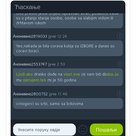
Анонимно2818605
јуче
11:45
Ћаскање
Ovo pravilo jeste unijelo opravdan strah, posebno kada
su u pitanju starije osobe, osobe sa slabijim vidom ili
drhtavom rukom
Анонимно2819033
јуче
12:24
Yes,nekada je bila corava kutija za IZBORE a danas su
coravi biraci.
Анонимно2553747
јуче
2:53
Ljudi.ako
draško dođe na
vlast.sve
će nam biti đž
aba.Ja
mu
vjerujem.tek
mi je 50 godina.
Анонимно2800732
јуче
11:46
crnogorci su srbi, samo sa brkovima