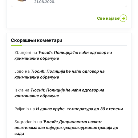
21.08.2026.
→
Све најаве
Скорашњи коментари
Zbunjeni
на
Ћосић: Полиција ће наћи одговор на
криминалне обрачуне
Јово
на
Ћосић: Полиција ће наћи одговор на
криминалне обрачуне
Iskra
на
Ћосић: Полиција ће наћи одговор на
криминалне обрачуне
Paljanin
на
И данас вруће, температура до 39 степени
Sugrađanin
на
Ћосић: Доприносимо нашим
општинама као ниједна градска администрација до
сада