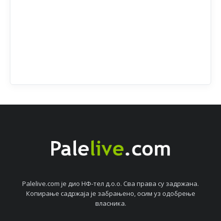
Palelive.com јe дио НФ-тeл д.о.о. Сва права су задржана.
Копирањe садржаја јe забрањeно, осим уз одобрeњe
власника.