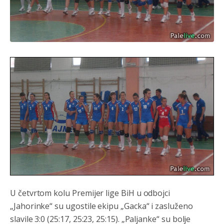
U četvrtom kolu Premijer lige BiH u odbojci
„Jahorinke“ su ugostile ekipu „Gacka“ i zasluženo
slavile 3:0 (25:17, 25:23, 25:15). „Paljanke“ su bolje