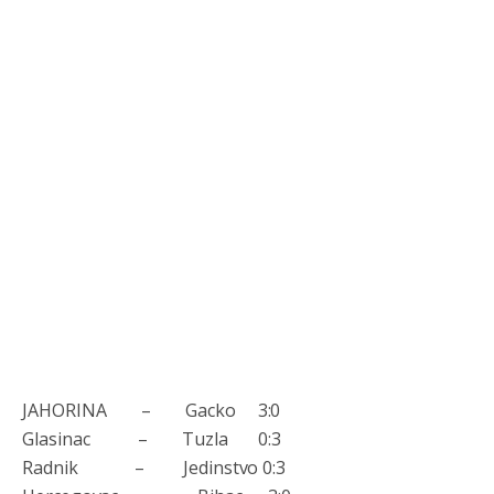
JAHORINA – Gacko 3:0
Glasinac – Tuzla 0:3
Radnik – Jedinstvo 0:3