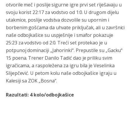
otvorile meč i poslije sigurne igre prvi set riješavaju u
svoju korist 22:17 za vodstvo od 1:0. U drugom dijelu
utakmice, poslije vodstva dozvolile su upornim i
borbenim gošćama da uhvate priključak, ali u završnici
naše odbojkašice su uspješnije i smafor pokazuje
25:23 za vodstvo od 2:0. Treći set protekao je u
potpunoj dominaciji „Jahorinki“. Prepustile su „Gacku“
15 poena. Trener Danilo Tadić dao je priliku svim
igračicama, a raspoležena za igru bila je Veselinka
Slijepčević. U petom kolu naše odbojkašice igraju u
Kalesiji sa ZOK „Bosna“.
Razultati: 4 kolo/odbojkašice