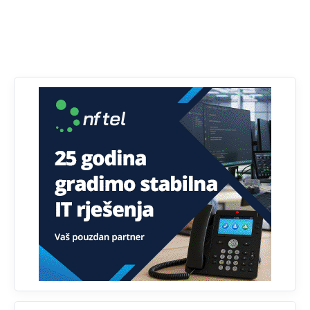
Prema zvaničnim podacima Agencije za statistiku BiH, u
Bosni i Hercegovini je 1.229.972 građana informatički
nepismeno, što čini 38,7% ukupnog stanovništva starijeg
od 10 godina
Анонимно2818605
јуче
11:30
Prema podacima o informaciono-komunikacionim
tehnologijama, čak 33,4% domaćinstava u BiH uopšte
nema pristup računaru bilo koje vrste (desktop, laptop ili
tablet
Анонимно2818605
јуче
11:34
Najveći dio populacije starije od 65 godina uopšte ne
koristi internet, niti ima pristup računarima
Анонимно2818605
јуче
11:45
Uvođenje pravila da se umjesto dosadašnjeg znaka "X"
(krstića) kružić ispred kandidata mora u potpunosti
obojiti (popuniti) uvedeno je isključivo zbog tehničkih
zahtjeva optičkih skenera.