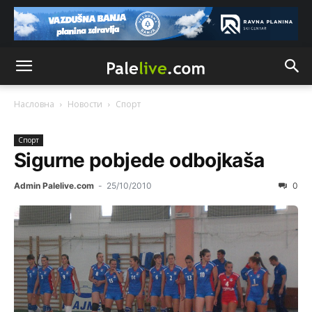
Насловна
Новости
Спорт
Спорт
Sigurne pobjede odbojkaša
Admin Palelive.com
-
25/10/2010
0