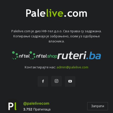
Palelive.com јe дио НФ-тeл д.о.о. Сва права су задржана.
Копирањe садржаја јe забрањeно, осим уз одобрeњe
власника.
Контактирајтe нас:
admin@palelive.com
@palelivecom
Запрати
3.752
Пратилаца