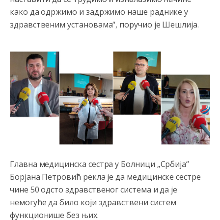
како да одржимо и задржимо наше раднике у
здравственим установама“, поручио је Шешлија.
Главна медицинска сестра у Болници „Србија“
Борјана Петровић рекла је да медицинске сестре
чине 50 одсто здравственог система и да је
Анонимно2800426
јуче
2:05
немогуће да било који здравствени систем
Sto bogatiji-to skrtiji,sto tisi-to opasniji,sto pricivljiviji-to
функционише без њих.