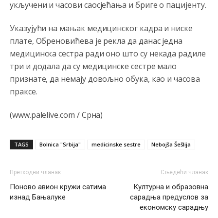
укључени и часови саосјећања и бриге о пацијенту.
Анонимно2806773
6:56
Указујући на мањак медицинског кадра и ниске
АМЕРИКАНЦИ ДО КРАЈА ГОДИНЕ ОДЛАЗЕ СА
плате, Обреновићева је рекла да данас једна
КОСОВА
медицинска сестра ради оно што су некада радиле
Анонимно2806773
6:59
три и додала да су медицинске сестре мало
признате, да немају довољно обука, као и часова
Затвара се и база Бондстил, у којој је лета 1999.
године било чак 7.000 војника.
праксе.
Анонимно2806773
7:01
(www.palelive.com / Срна)
Косово више није у моди, Амери се селе у Иран.
TAGS
Bolnica "Srbija"
medicinske sestre
Nebojša Šešlija
Анонимно2806773
7:05
Војска Србије се враћа на Косово и Метохију.
Претходни чланак
Сљедећи чланак
Анонимно2806721
7:23
Поново авион кружи сатима
Културна и образовна
изнад Бањалуке
сарадња предуслов за
Promjeni dilera
економску сарадњу