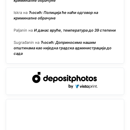
криминалне обрачуне
Iskra
на
Ћосић: Полиција ће наћи одговор на
криминалне обрачуне
Paljanin
на
И данас вруће, температура до 39 степени
Sugrađanin
на
Ћосић: Доприносимо нашим
општинама као ниједна градска администрација до
сада