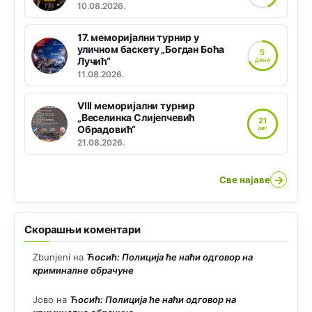
10.08.2026.
17. меморијални турнир у
уличном баскету „Богдан Боћа
5
Лучић“
ДАНА
11.08.2026.
VIII меморијални турнир
„Веселинка Слијепчевић
21
Обрадовић“
АВГ
21.08.2026.
→
Све најаве
Скорашњи коментари
Zbunjeni
на
Ћосић: Полиција ће наћи одговор на
криминалне обрачуне
Јово
на
Ћосић: Полиција ће наћи одговор на