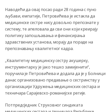
gluplji,sto ljepsi-to razmazaniji,sto emotivniji-to
iskreniji,sto jaci- to bezdusniji,sto sladji u govoru-to
veci prevarant...
Наводећи да овај посао ради 28 година с пуно
љубави, емпатије, Петровићева је истакла да
Анонимно2802132
јуче
2:14
медицинске сестре нису довољно препознате у
Mnogi nesposobni ljudi su daleko dogurali. Ko je
систему, те апеловала да сви они који креирају
nesposoban može raditi sve. Sposobni rade samo ono
политику запошљавања и финансирања
što znaju.
здравствених установа, морају да пораде на
Анонимно2022778
јуче
3:59
препознавању квалитетног кадра.
....i onda su na tenkovima NATO pakta, na vlast došli
jedna baba i jedan švercer dezerter ratni profiter i
„Квалитетну медицинску сестру акушерку,
ikonokradica .... ende
инструментарку је јако тешко замијенити“,
поручила је Петровићева и додала да је у Болници
Анонимно2802605
јуче
5:25
данас организовано предавање о сестринству у
Милорад Додик је доживотни предсједник државе
Републике Српске! Душмани ће умријети од муке,не
организацији Удружења медицинских сестара и
могу му ништа.
техничара Сарајевско-романијске регије.
Анонимно2802622
јуче
5:29
Потпредсједник Струковног синдиката
Mile je predsjednik stranke kao recimo Bakir ili Dragan a
медицинских сестара и техничара Републике