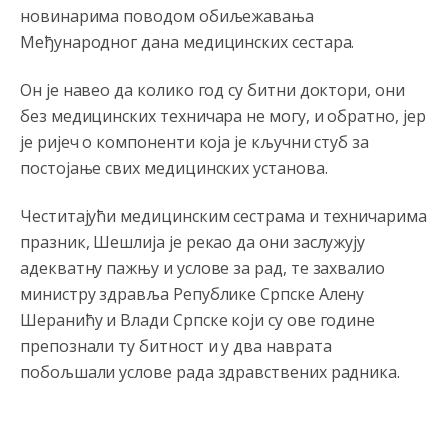
новинарима поводом обиљежавања
Међународног дана медицинских сестара.
Он је навео да колико год су битни доктори, они
без медицинских техничара не могу, и обратно, јер
је ријеч о компоненти која је кључни стуб за
постојање свих медицинских установа.
Честитајући медицинским сестрама и техничарима
празник, Шешлија је рекао да они заслужују
адекватну пажњу и услове за рад, те захвалио
министру здравља Републике Српске Алену
Шеранићу и Влади Српске који су ове године
препознали ту битност и у два наврата
побољшали услове рада здравствених радника.