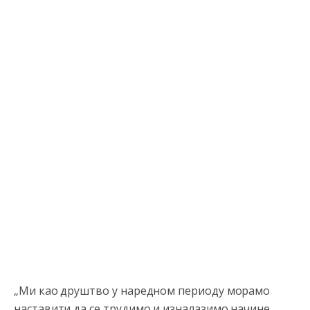
„Ми као друштво у наредном периоду морамо
наставити да се трудимо и изналазимо начине