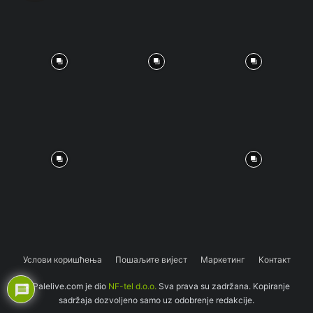
Услови коришћења
Пошаљите вијест
Маркетинг
Контакт
© Palelive.com je dio
NF-tel d.o.o.
Sva prava su zadržana. Kopiranje
sadržaja dozvoljeno samo uz odobrenje redakcije.