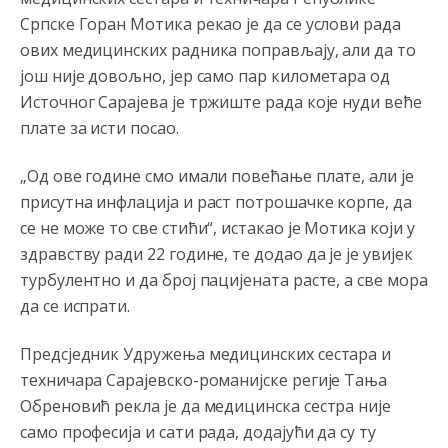
tzv.rs
neće nikad biti država,samo pokrajina u državi
Српске Горан Мотика рекао је да се услови рада
Bosni i Hercegovini
ових медицинских радника поправљају, али да то
Анонимно2806339
4:23
још није довољно, јер само пар километара од
RS je država ako nisi znao
Источног Сарајева је тржиште рада које нуди веће
плате за исти посао.
Анонимно2806339
4:24
„Од ове године смо имали повећање плате, али је
RS je država ako nisi znao
присутна инфлација и раст потрошачке корпе, да
Анонимно2806419
4:51
се не може то све стићи“, истакао је Мотика који у
биће увек држава за турчина који овде уноси немир
здравству ради 22 године, те додао да је је увијек
турбулентно и да број пацијената расте, а све мора
Анонимно2806552
5:39
да се испрати.
nije mujo turcin, mujo ue bendasr
Предсједник Удружења медицинских сестара и
Анонимно2806721
6:37
техничара Сарајевско-романијске регије Тања
Možete sebi umisliti da je i Kosovo dio Srbije al
Обреновић рекла је да медицинска сестра није
nije...probajte ući bez
pasosa.Tako
i
rs.Umisli
li ste da
само професија и сати рада, додајући да су ту
ste nebeski narod