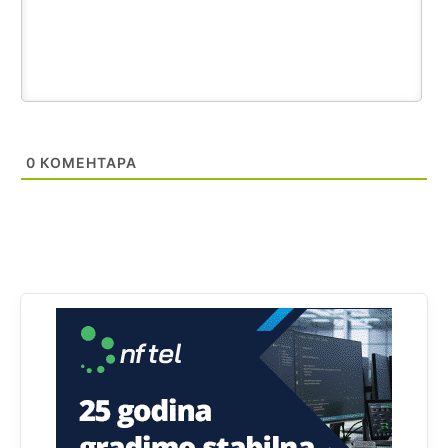
Kosovo je država a manji BH entitet pokrajina.Što se tiče
arapa po Palama i Jahorini,ostavljaju vam pare a vi se
smeškate .Da ne bi možda da vam šalju poštom a da ne
dolaze? Kurko
Анонимно2807791
11:39
БиХ није гласала да је тзв.Косово држава. Лупаш ко к у
0
КОМЕНТАРА
р а ц по самару луди турко.
Анонимно2807895
12:16
Dobro zboris 791,ovaj721 dok nije bilo interneta,samo
mu je porodica znala da je glup!
Анонимно2807895
12:18
Drzi pod kontrolom tri stvari jezik,karakter i
ponasanje...Uzivotu brani tri stvari:cast,prijatelja i
slabije.Iz
zivota iskljuci tri stvari uvredu,neznanje i
zavist.Sve
dok si ziv gaji tri stvari dobrotu,pamet i
prijateljstvo!!