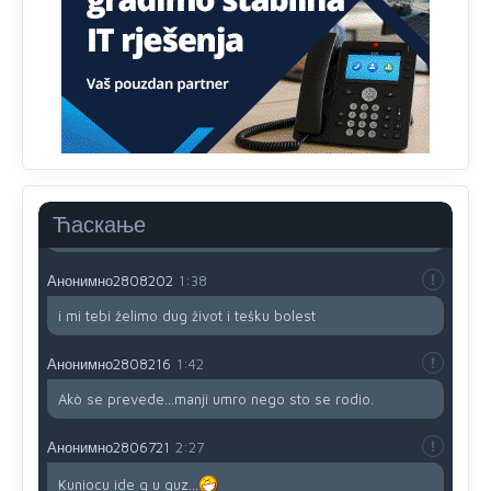
Анонимно2806721
12:39
791 BiH nije priznala Kosovo kao nezavisnu državu jer
genocidna tvorevina pravi smetnju a recimo Srbija je
davno
priznala.Na
svakom proizvodu iz Srbije stoji -
uvoznik za Kosovo
Анонимно2806721
12:45
Sve i da se nekim čudom vojska Srbije "vrati" na
Kosovo-kome će se vratiti? Gdje je dobrodošla i koga
da brani? A imamo vojsku Kosova kojoj želimo svako
Ћаскање
dobro i da se što bolje opreme
Анонимно2808202
1:38
i mi tebi želimo dug život i tešku bolest
Анонимно2808216
1:42
Akò se prevede...manji umro nego sto se rodio.
Анонимно2806721
2:27
Kuniocu ide q u guz...