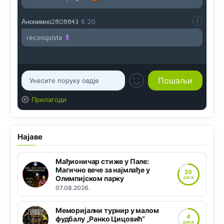
Анонимно2808843
6:20
reconquista
Прилагоди
Најаве
Мађионичар стиже у Пале:
Магично вече за најмлађе у
20
Олимпијском парку
САТИ
07.08.2026.
Меморијални турнир у малом
4
фудбалу „Ранко Цицовић“
ДАНА