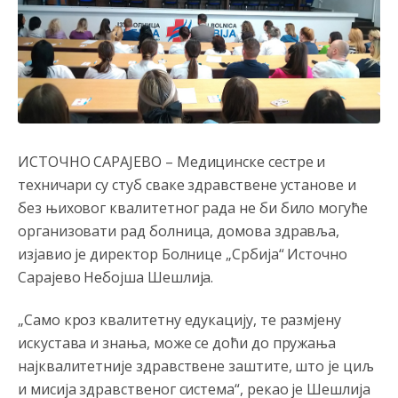
ИСТОЧНО САРАЈЕВО – Медицинске сестре и
техничари су стуб сваке здравствене установе и
без њиховог квалитетног рада не би било могуће
организовати рад болница, домова здравља,
изјавио је директор Болнице „Србија“ Источно
Сарајево Небојша Шешлија.
„Само кроз квалитетну едукацију, те размјену
искустава и знања, може се доћи до пружања
најквалитетније здравствене заштите, што је циљ
и мисија здравственог система“, рекао је Шешлија