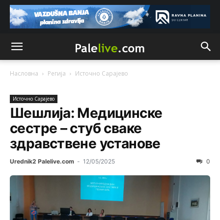
Насловна
Регија
Источно Сарајево
Источно Сарајево
Шешлија: Медицинске
сестре – стуб сваке
здравствене установе
Urednik2 Palelive.com
-
12/05/2025
0