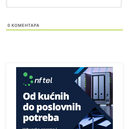
Neka ste Vi građanin da nas produhovite!
Анонимно2798926
јуче
11:20
0
КОМЕНТАРА
Najbolje da se preselite u Kanton a
Анонимно2798926
јуче
11:21
Ako tamo već ne živite. Topla preporuka paljanskog
seljaka
Анонимно2801833
јуче
12:28
yбиће га Били као зеца
Анонимно2800426
јуче
2:05
Sto bogatiji-to skrtiji,sto tisi-to opasniji,sto pricivljiviji-to
gluplji,sto ljepsi-to razmazaniji,sto emotivniji-to
iskreniji,sto jaci- to bezdusniji,sto sladji u govoru-to
veci prevarant...
Анонимно2802132
јуче
2:14