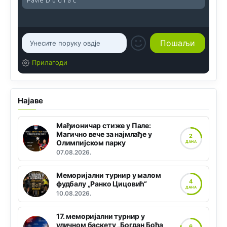
Прилагоди
Најаве
Мађионичар стиже у Пале:
Магично вече за најмлађе у
2
Олимпијском парку
ДАНА
07.08.2026.
Меморијални турнир у малом
4
фудбалу „Ранко Цицовић“
ДАНА
10.08.2026.
17. меморијални турнир у
уличном баскету „Богдан Боћа
6