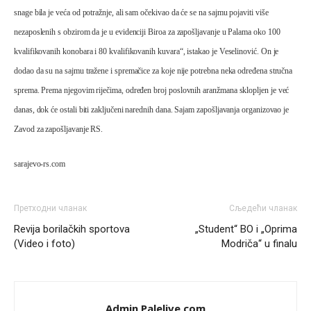
snage bila je veća od potražnje, ali sam očekivao da će se na sajmu pojaviti više
Pohvala za Vodovod Pale što su smanjili isporuku vode
sarajevu kako bi količine vode bile dovoljne za građane
nezaposlenih s obzirom da je u evidenciji Biroa za zapošljavanje u Palama oko 100
Pala. Vijest objavio klix
kvalifikovanih konobara i 80 kvalifikovanih kuvara“, istakao je Veselinović. On je
Анонимно2798926
јуче
6:49
dodao da su na sajmu tražene i spremačice za koje nije potrebna neka određena stručna
sprema. Prema njegovim riječima, određen broj poslovnih aranžmana sklopljen je već
Uvijek se mora na prvo mjesto staviti svoj građanin i
svoj grad
danas, dok će ostali biti zaključeni narednih dana. Sajam zapošljavanja organizovao je
Zavod za zapošljavanje RS.
Анонимно2800787
јуче
7:03
isporuka vode za Sarajevo je smanjena zbog kvara na
sarajevo-rs.com
cevovodu,majstori iz sarajevskog vodovoda dolaze da
saniraju glavnu cijev.
Анонимно2553747
јуче
7:41
Претходни чланак
Сљедећи чланак
Revija borilačkih sportova
„Student“ BO i „Oprima
Šarović i dodik upotri***še svoje đžokere za izazivanje
predizbornog
haosa.Opet
će istočno sarajevo biti
(Video i foto)
Modriča“ u finalu
označena kao rak rana RS.
Анонимно2022778
јуче
8:21
Admin Palelive.com
Frljavi poziva Ubice da se smire a a ne poziva Tužilaštvo