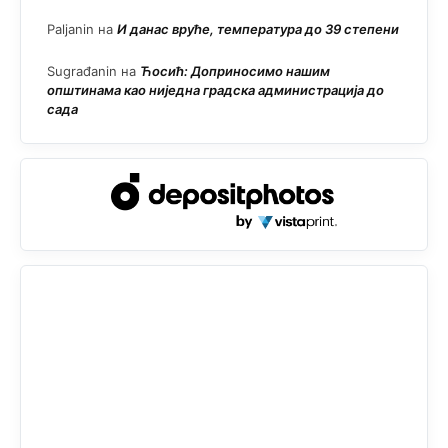
Paljanin
на
И данас вруће, температура до 39 степени
Sugrađanin
на
Ћосић: Доприносимо нашим
општинама као ниједна градска администрација до
сада