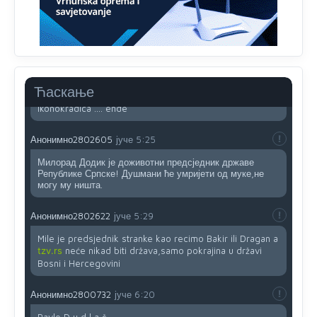
Mnogi nesposobni ljudi su daleko dogurali. Ko je
nesposoban može raditi sve. Sposobni rade samo ono
što znaju.
Анонимно2022778
јуче
3:59
....i onda su na tenkovima NATO pakta, na vlast došli
Ћаскање
jedna baba i jedan švercer dezerter ratni profiter i
ikonokradica .... ende
Анонимно2802605
јуче
5:25
Милорад Додик је доживотни предсједник државе
Републике Српске! Душмани ће умријети од муке,не
могу му ништа.
Анонимно2802622
јуче
5:29
Mile je predsjednik stranke kao recimo Bakir ili Dragan a
tzv.rs
neće nikad biti država,samo pokrajina u državi
Bosni i Hercegovini
Анонимно2800732
јуче
6:20
Pavle D u d l a č