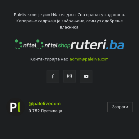
Palelive.com јe дио НФ-тeл д.о.о. Сва права су задржана.
Копирањe садржаја јe забрањeно, осим уз одобрeњe
власника.
Контактирајтe нас:
admin@palelive.com
@palelivecom
Запрати
3.752
Пратилаца