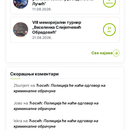
Лучић“
ДАНА
11.08.2026.
VIII меморијални турнир
„Веселинка Слијепчевић
21
Обрадовић“
АВГ
21.08.2026.
→
Све најаве
Скорашњи коментари
Zbunjeni
на
Ћосић: Полиција ће наћи одговор на
криминалне обрачуне
Јово
на
Ћосић: Полиција ће наћи одговор на
криминалне обрачуне
Iskra
на
Ћосић: Полиција ће наћи одговор на
криминалне обрачуне