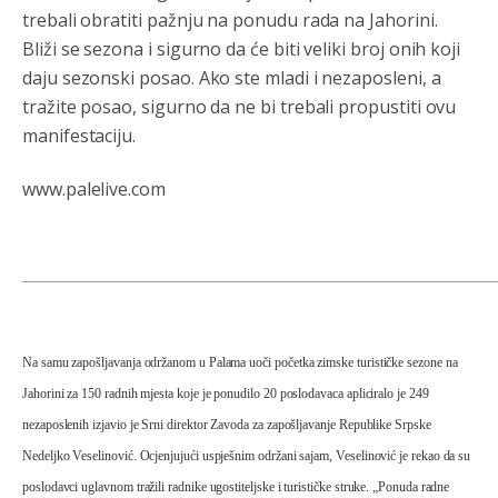
trebali obratiti pažnju na ponudu rada na Jahorini.
Анонимно2797823
8/4/2026
1:29
Bliži se sezona i sigurno da će biti veliki broj onih koji
daju sezonski posao. Ako ste mladi i nezaposleni, a
CUJTE,SRBI! CUVAJTE SE SEBE...Arcibald Rajs
tražite posao, sigurno da ne bi trebali propustiti ovu
Анонимно2762881
8/4/2026
4:40
manifestaciju.
bahatlook
www.palelive.com
Анонимно2798636
8/4/2026
5:23
Marcelo debiliiii
Анонимно2022778
8/4/2026
9:55
mamu vam **bem papansku!!!!
Na samu zapošljavanja održanom u Palama uoči početka zimske turističke sezone na
Анонимно2553747
јуче
5:42
Jahorini za 150 radnih mjesta koje je ponudilo 20 poslodavaca apliciralo je 249
Narode.nemogu
da vjerujem dokle smo doš
li.ako
nezaposlenih
izjavio je Srni direktor Zavoda za zapošljavanje Republike Srpske
neznate danas slavimo svjetski dan semafora.
Nedeljko Veselinović. Ocjenjujući uspješnim održani sajam, Veselinović je rekao da su
poslodavci uglavnom tražili radnike ugostiteljske i turističke struke. „Ponuda radne
Анонимно2798926
јуче
6:48