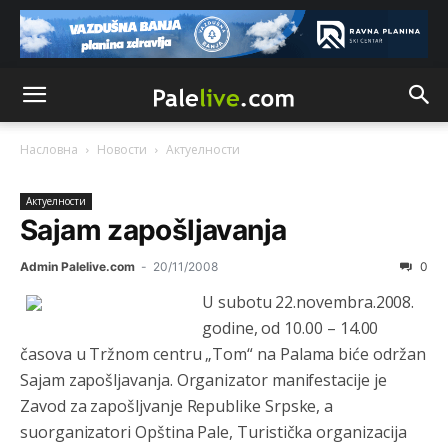
Насловна
Новости
Актуeлности
Актуeлности
Sajam zapošljavanja
Admin Palelive.com
-
20/11/2008
0
U subotu 22.novembra.2008.
godine, od 10.00 – 14.00
časova u Tržnom centru „Tom“ na Palama biće održan
Sajam zapošljavanja. Organizator manifestacije je
Zavod za zapošljvanje Republike Srpske, a
suorganizatori Opština Pale, Turistička organizacija