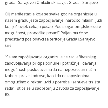
grada I.Sarajevo i Omladinski savjet Grada I.Sarajevo.
Cilj manifestacije koja se svake godine organizuje u
našem gradu jeste zapošljavanje, naročito mladih ljudi
koji još uvjek čekaju posao. Pod sloganom „Iskoristite
mogućnost, pronađite posao!“ Paljanima će se
predstaviti poslodavci sa teritorije Grada I.Sarajevo i
šire.
“Sajam zapošljavanja organizuje se radi efikasnijeg
zadovoljavanja pricipa ponude i potražnje i davanja
mogućnosti poslodavcima da na neposredan način
Анонимно2795834
8/4/2026
5:33
izaberu prave kadrove, kao i da nezaposlenima
leglo kriminala
omogućimo direktan uvid u potrebe i zahtjeve tržišta
rada”, ističe se u saopštenju Zavoda za zapošljavanje
Анонимно2793045
8/4/2026
6:46
RS.
Zašto bolnica na Koševu prima ove slučajeve? Mrski
Teheran spašava živote kriminalaca pored zdravstvene
ustanove Srbija