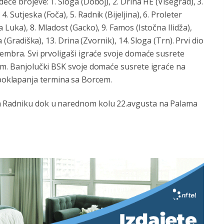
edeće brojeve: 1. Sloga (Doboj), 2. Drina HE (Višegrad), 3.
. Sutjeska (Foča), 5. Radnik (Bijeljina), 6. Proleter
ja Luka), 8. Mladost (Gacko), 9. Famos (Istočna Ilidža),
 (Gradiška), 13. Drina (Zvornik), 14. Sloga (Trn). Prvi dio
vembra. Svi prvoligaši igraće svoje domaće susrete
jom. Banjolučki BSK svoje domaće susrete igraće na
oklapanja termina sa Borcem.
m Radniku dok u narednom kolu 22.avgusta na Palama