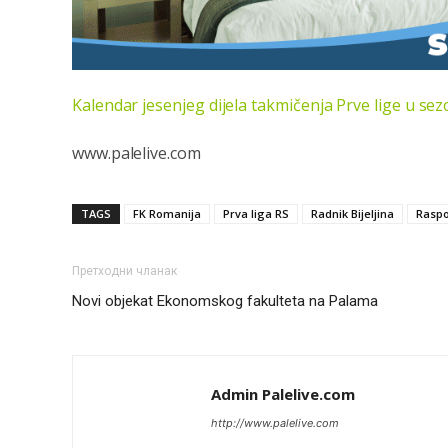
Kalendar jesenjeg dijela takmičenja Prve lige u sez
www.palelive.com
TAGS
FK Romanija
Prva liga RS
Radnik Bijeljina
Raspo
Претходни чланак
Novi objekat Ekonomskog fakulteta na Palama
Admin Palelive.com
http://www.palelive.com