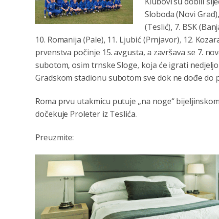
Klubovi su dobili slj
Sloboda (Novi Grad), 4
(Teslić), 7. BSK (Ban
10. Romanija (Pale), 11. Ljubić (Prnjavor), 12. Kozara
prvenstva počinje 15. avgusta, a završava se 7. no
subotom, osim trnske Sloge, koja će igrati nedjel
Gradskom stadionu subotom sve dok ne dođe do p
Roma prvu utakmicu putuje „na noge“ bijeljinsko
dočekuje Proleter iz Teslića.
Preuzmite: