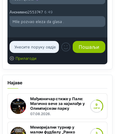
Анонимно2553747
6:49
Mile pozvao eleza da glasa .
Прилагоди
Најаве
Мађионичар стиже у Пале:
Магично вече за најмлађе у
9
Олимпијском парку
САТИ
07.08.2026.
Меморијални турнир у
малом фудбалу „Ранко
3