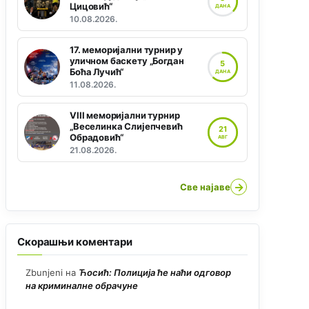
Цицовић“
ДАНА
10.08.2026.
17. меморијални турнир у
уличном баскету „Богдан
5
Боћа Лучић“
ДАНА
11.08.2026.
VIII меморијални турнир
„Веселинка Слијепчевић
21
Обрадовић“
АВГ
21.08.2026.
→
Све најаве
Скорашњи коментари
Zbunjeni
на
Ћосић: Полиција ће наћи одговор
на криминалне обрачуне