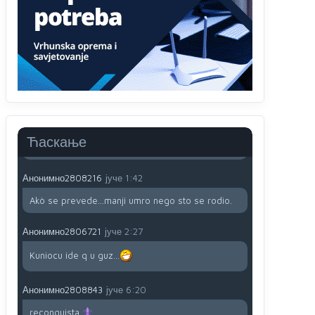
proizvodu iz Srbije stoji -uvoznik za Kosovo
Анонимно2806721
јуче
12:45
Sve i da se nekim čudom vojska Srbije "vrati" na
Kosovo-kome će se vratiti? Gdje je dobrodošla i
koga da brani? A imamo vojsku Kosova kojoj
želimo svako dobro i da se što bolje opreme
Анонимно2808202
јуче
1:38
Ћаскање
i mi tebi želimo dug život i tešku bolest
Анонимно2808216
јуче
1:42
Akò se prevede...manji umro nego sto se rodio.
Анонимно2806721
јуче
2:27
Kuniocu ide q u guz...
Анонимно2808843
јуче
6:20
reconquista