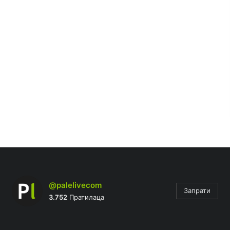
@palelivecom
Запрати
3.752
Пратилаца