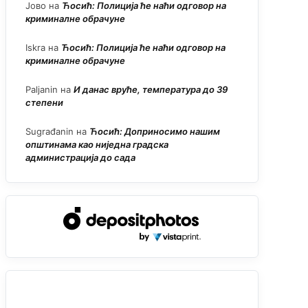
Јово
на
Ћосић: Полиција ће наћи одговор на
криминалне обрачуне
Iskra
на
Ћосић: Полиција ће наћи одговор на
криминалне обрачуне
Paljanin
на
И данас вруће, температура до 39
степени
Sugrađanin
на
Ћосић: Доприносимо нашим
општинама као ниједна градска
администрација до сада