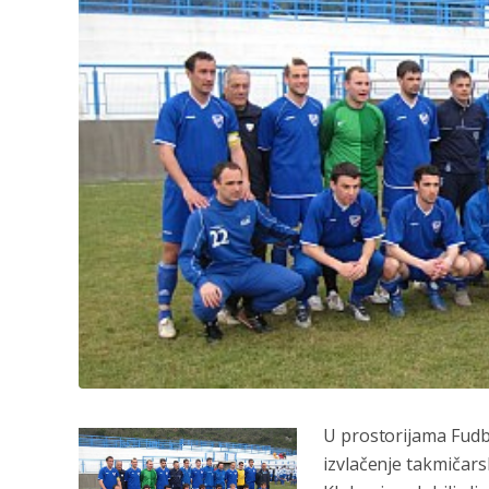
U prostorijama Fudb
izvlačenje takmičars