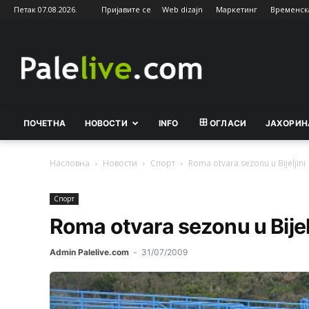
Петак 07.08.2026.
Пријавите се
Web dizajn
Маркетинг
Временск
Palelive.com
ПОЧЕТНА
НОВОСТИ
INFO
ОГЛАСИ
ЈАХОРИН
Насловна
Новости
Спорт
Roma otvara sezonu u Bijeljini
Спорт
Roma otvara sezonu u Bijelj
Admin Palelive.com
-
31/07/2009