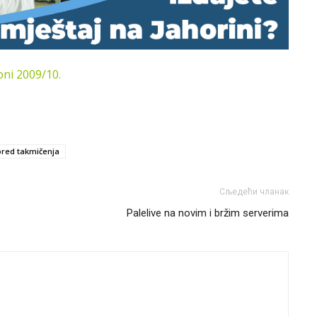
oni 2009/10.
red takmičenja
Сљедећи чланак
Palelive na novim i bržim serverima