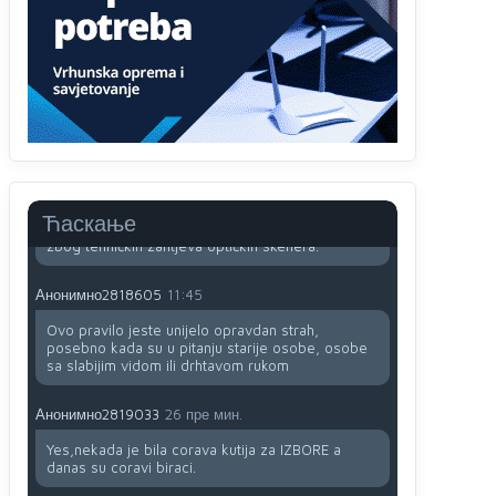
Анонимно2818605
11:34
Najveći dio populacije starije od 65 godina
uopšte ne koristi internet, niti ima pristup
računarima
Анонимно2818605
11:45
Uvođenje pravila da se umjesto dosadašnjeg
znaka "X" (krstića) kružić ispred kandidata mora u
Ћаскање
potpunosti obojiti (popuniti) uvedeno je isključivo
zbog tehničkih zahtjeva optičkih skenera.
Анонимно2818605
11:45
Ovo pravilo jeste unijelo opravdan strah,
posebno kada su u pitanju starije osobe, osobe
sa slabijim vidom ili drhtavom rukom
Анонимно2819033
26 пре мин.
Yes,nekada je bila corava kutija za IZBORE a
danas su coravi biraci.