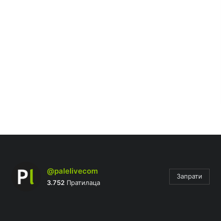
@palelivecom
Запрати
3.752
Пратилаца