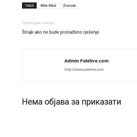
TAGS
Mile Ribić
Zvornik
Претходни чланак
Štrajk ako ne bude pronađeno rješenje
Admin Palelive.com
http://www.palelive.com
Нeма објава за приказати