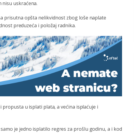
m nisu uskraćena.
ma prisutna opšta nelikvidnost zbog loše naplate
vidnost preduzeća i položaj radnika.
 propusta u isplati plata, a većina isplaćuje i
amo je jedno isplatilo regres za prošlu godinu, a i kod