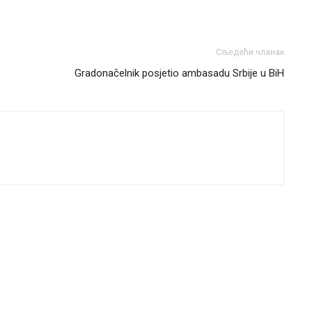
Сљедећи чланак
Gradonačelnik posjetio ambasadu Srbije u BiH