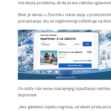
ima dosta problema, ali da prava radnika uglavno
Ribić je danas u Zvorniku rekao da je u preduzeći
potraživanja, što se najdirektnije reflektuje na lik
On ističe i da nema značajnijeg otpuštanja radnika i
doprinose.
„Ako gledamo isplatu regresa, od deset preduzeća s