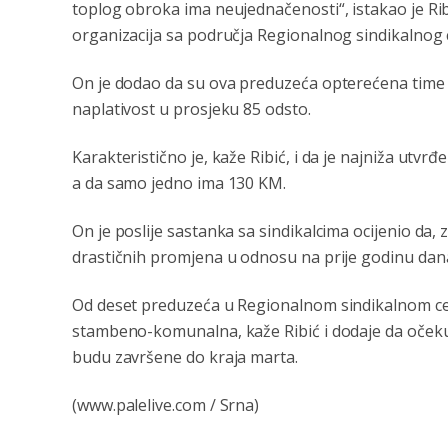
toplog obroka ima neujednačenosti“, istakao je Rib
organizacija sa područja Regionalnog sindikalnog 
On je dodao da su ova preduzeća opterećena time 
naplativost u prosjeku 85 odsto.
Karakteristično je, kaže Ribić, i da je najniža utvrđ
a da samo jedno ima 130 KM.
On je poslije sastanka sa sindikalcima ocijenio da
drastičnih promjena u odnosu na prije godinu dan
Od deset preduzeća u Regionalnom sindikalnom cen
stambeno-komunalna, kaže Ribić i dodaje da očekuj
budu završene do kraja marta.
(www.palelive.com / Srna)