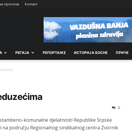
ка прогноза
Контакт
А
РEГИЈА
РEПОРТАЖE
ИСТОРИЈА БОСНЕ
ПРИЧЕ
uzećima
reduzećima
0
i stambeno-komunalne djelatnosti Republike Srpske
asti na području Regionalnog sindikalnog centra Zvornik