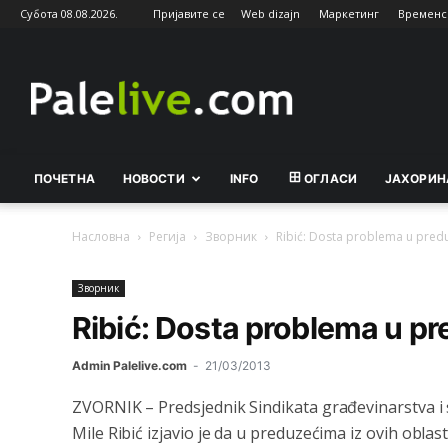
Субота 08.08.2026.
Пријавите се
Web dizajn
Маркетинг
Временс
Palelive.com
ПОЧЕТНА
НОВОСТИ
INFO
ОГЛАСИ
ЈАХОРИН
Насловна
Регија
Зворник
Ribić: Dosta problema u pred
Зворник
Ribić: Dosta problema u p
Admin Palelive.com
-
21/03/2013
ZVORNIK – Predsjednik Sindikata građevinarstva 
Mile Ribić izjavio je da u preduzećima iz ovih obl