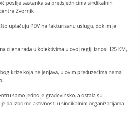
ić poslije sastanka sa predsjednicima sindikalnih
centra Zvornik.
što uplaćuju PDV na fakturisanu uslugu, dok im je
ena cijena rada u kolektivima u ovoj regiji iznosi 125 KM,
, zbog krize koja ne jenjava, u ovim preduzećima nema
a.
tru samo jedno je građevinsko, a ostala su
e da izborne aktivnosti u sindikalnim organizacijama