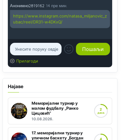
Анонимно2819162
14 пре мин.
https://www.instagram.com/natasa_miljanovic_z
ubac/reel/DR31-w4DKxQ/
Прилагоди
Најаве
Меморијални турнир у
малом фудбалу „Ранко
2
Цицовић“
ДАНА
10.08.2026.
17. меморијални турнир у
уличном баскету „Богдан
4