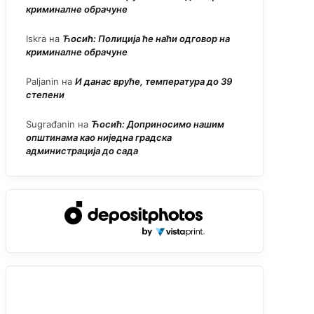
криминалне обрачуне
Iskra
на
Ћосић: Полиција ће наћи одговор на
криминалне обрачуне
Paljanin
на
И данас вруће, температура до 39
степени
Sugrađanin
на
Ћосић: Доприносимо нашим
општинама као ниједна градска
администрација до сада