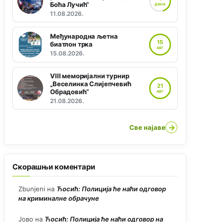
Боћа Лучић“
ДАНА
11.08.2026.
Међународна љетна
15
биатлон трка
АВГ
15.08.2026.
VIII меморијални турнир
„Веселинка Слијепчевић
21
Обрадовић“
АВГ
21.08.2026.
→
Све најаве
Скорашњи коментари
Zbunjeni
на
Ћосић: Полиција ће наћи одговор
на криминалне обрачуне
Јово
на
Ћосић: Полиција ће наћи одговор на