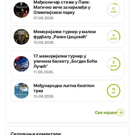
Мађионичар стиже у Пале:
Магично вече за најмлађе у
2
Олимпијском парку
САТА
07.08.2026.
Меморијални турнир у малом
3
фудбалу „Ранко Цицовић“
ДАНА
10.08.2026.
17. меморијални турнир у
уличном баскету „Богдан Боћа
5
Лучић“
ДАНА
11.08.2026.
Међународна љетна биатлон
15
трка
АВГ
15.08.2026.
→
Све најаве
Скорашњи коментари