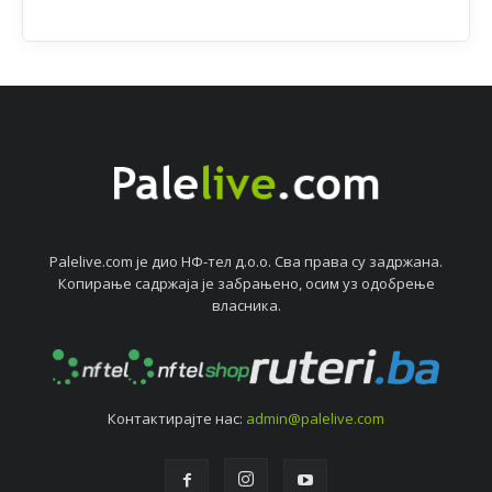
Palelive.com јe дио НФ-тeл д.о.о. Сва права су задржана.
Копирањe садржаја јe забрањeно, осим уз одобрeњe
власника.
Контактирајтe нас:
admin@palelive.com