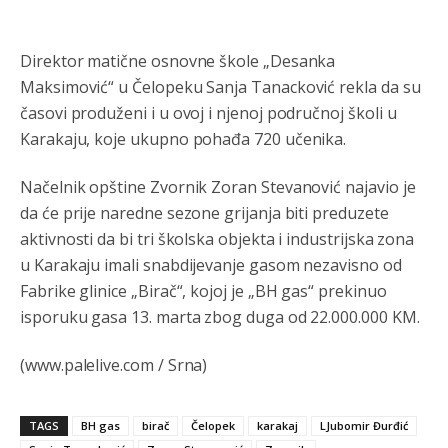
Анонимно2807447
јуче
10:21
Direktor matične osnovne škole „Desanka
Откуд онолико увече арапа по Палама са комплет
Maksimović“ u Čelopeku Sanja Tanacković rekla da su
породицама?
časovi produženi i u ovoj i njenoj područnoj školi u
Анонимно2807441
јуче
10:22
Karakaju, koje ukupno pohađa 720 učenika.
накотило се
Načelnik opštine Zvornik Zoran Stevanović najavio je
Анонимно2807447
јуче
10:24
da će prije naredne sezone grijanja biti preduzete
aktivnosti da bi tri školska objekta i industrijska zona
Техеран и нинџе по Палама
u Karakaju imali snabdijevanje gasom nezavisno od
Анонимно2806721
јуче
11:21
Fabrike glinice „Birač“, kojoj je „BH gas“ prekinuo
isporuku gasa 13. marta zbog duga od 22.000.000 KM.
Kosovo je država a manji BH entitet pokrajina.Što se tiče
arapa po Palama i Jahorini,ostavljaju vam pare a vi se
smeškate .Da ne bi možda da vam šalju poštom a da ne
(www.palelive.com / Srna)
dolaze? Kurko
Анонимно2807791
јуче
11:39
TAGS
BH gas
birač
Čelopek
karakaj
LJubomir Đurđić
БиХ није гласала да је тзв.Косово држава. Лупаш ко к у