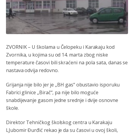
Анонимно2806552
јуче
5:39
ZVORNIK – U školama u Čelopeku i Karakaju kod
nije mujo turcin, mujo ue bendasr
Zvornika, u kojima su od 14. marta zbog niske
Анонимно2806721
јуче
6:37
temperature časovi bili skraćeni na pola sata, danas se
nastava odvija redovno.
Možete sebi umisliti da je i Kosovo dio Srbije al
nije...probajte ući bez
pasosa.Tako
i
rs.Umisli
li ste da
ste nebeski narod
Grijanja nije bilo jer je „BH gas“ obustavio isporuku
Fabrici glinice „Birač“, pa nije bilo moguće
Анонимно2806773
јуче
6:56
snabdijevanje gasom jedne srednje i dvije osnovne
АМЕРИКАНЦИ ДО КРАЈА ГОДИНЕ ОДЛАЗЕ СА
škole.
КОСОВА
Direktor Tehničkog školskog centra u Karakaju
Анонимно2806773
јуче
6:59
LJubomir Đurđić rekao je da su časovi u ovoj školi,
Затвара се и база Бондстил, у којој је лета 1999.