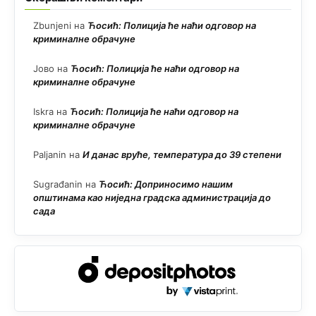
Zbunjeni
на
Ћосић: Полиција ће наћи одговор на
криминалне обрачуне
Јово
на
Ћосић: Полиција ће наћи одговор на
криминалне обрачуне
Iskra
на
Ћосић: Полиција ће наћи одговор на
криминалне обрачуне
Paljanin
на
И данас вруће, температура до 39 степени
Sugrađanin
на
Ћосић: Доприносимо нашим
општинама као ниједна градска администрација до
сада