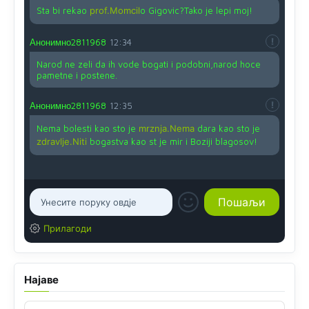
Sta bi rekao
prof.Momcil
o Gigovic?Tako je lepi moj!
Анонимно2811968
12:34
Narod ne zeli da ih vode bogati i podobni,narod hoce
pametne i postene.
Анонимно2811968
12:35
Nema bolesti kao sto je
mrznja.Nema
dara kao sto je
zdravlje.Niti
bogastva kao st je mir i Boziji blagosov!
Прилагоди
Најаве