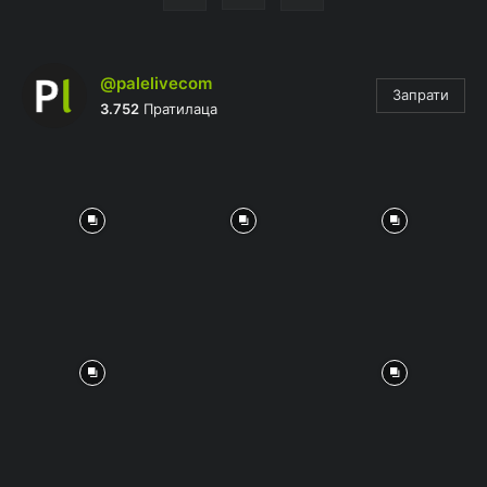
@palelivecom
Запрати
3.752
Пратилаца