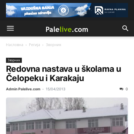
Насловна
Регија
Зворник
Зворник
Redovna nastava u školama u
Čelopeku i Karakaju
Admin Palelive.com
-
15/04/2013
0