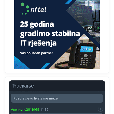
pusti ih ciganija...pocetkom ovog vjeka,neko rece za
Radovana i Ratka kaki su oni srbi...i poce dalje da
besjedi znam ja dobro sta je bilo u Ag-ci...
Анонимно2810587
11:13
Proguglajte
Анонимно2810587
11:21
O kako su cudni lvi ljudi,uzeli bi sve da mogu...a ja srce
svima fajem,radujem se tudjoj sreci.I ko ima i ko nema
na iso ce mjesto leci!
Анонимно2810587
11:24
Nije u svijetu problem,nahraniti siromasnd,kako nahraniti
bogate!?
Ћаскање
Анонимно2810587
11:26
Pozdrav,evo hvata me meze.
Анонимно2811968
11:38