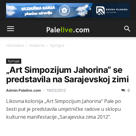
Насловна
Новости
Култура
Култура
„Art Simpozijum Jahorina“ se
predstavila na Sarajevskoj zimi
Admin Palelive.com
-
19/02/2012
0
Likovna kolonija „Art Simpozijum Jahorina“ Pale po
šesti put je predstavila umjetničke radove u sklopu
kulturne manifestacije „Sarajevska zima 2012“.
Анонимно2800426
јуче
2:05