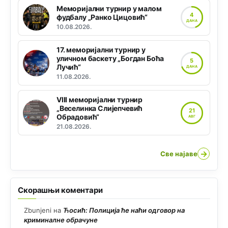
Меморијални турнир у малом
4
фудбалу „Ранко Цицовић“
ДАНА
10.08.2026.
17. меморијални турнир у
уличном баскету „Богдан Боћа
5
Лучић“
ДАНА
11.08.2026.
VIII меморијални турнир
„Веселинка Слијепчевић
21
Обрадовић“
АВГ
21.08.2026.
→
Све најаве
Скорашњи коментари
Zbunjeni
на
Ћосић: Полиција ће наћи одговор на
криминалне обрачуне