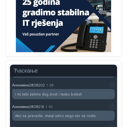
prijateljstvo!!
Анонимно2806721
12:39
791 BiH nije priznala Kosovo kao nezavisnu državu jer
genocidna tvorevina pravi smetnju a recimo Srbija je
davno
priznala.Na
svakom proizvodu iz Srbije stoji -
uvoznik za Kosovo
Анонимно2806721
12:45
Sve i da se nekim čudom vojska Srbije "vrati" na
Kosovo-kome će se vratiti? Gdje je dobrodošla i koga
da brani? A imamo vojsku Kosova kojoj želimo svako
Ћаскање
dobro i da se što bolje opreme
Анонимно2808202
1:38
i mi tebi želimo dug život i tešku bolest
Анонимно2808216
1:42
Akò se prevede...manji umro nego sto se rodio.