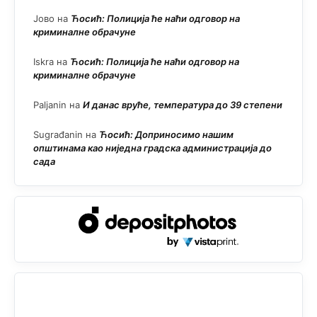
Јово
на
Ћосић: Полиција ће наћи одговор на
криминалне обрачуне
Iskra
на
Ћосић: Полиција ће наћи одговор на
криминалне обрачуне
Paljanin
на
И данас вруће, температура до 39 степени
Sugrađanin
на
Ћосић: Доприносимо нашим
општинама као ниједна градска администрација до
сада