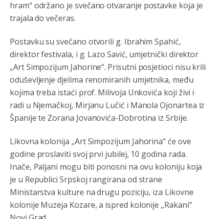
hram“ održano je svečano otvaranje postavke koja je
Mile je predsjednik stranke kao recimo Bakir ili Dragan a
trajala do večeras.
tzv.rs
neće nikad biti država,samo pokrajina u državi
Bosni i Hercegovini
Postavku su svečano otvorili g. Ibrahim Spahić,
direktor festivala, i g. Lazo Savić, umjetnički direktor
Анонимно2806339
4:23
„Art Simpozijum Jahorine“. Prisutni posjetioci nisu krili
RS je država ako nisi znao
oduševljenje djelima renomiranih umjetnika, među
Анонимно2806339
4:24
kojima treba istaći prof. Milivoja Unkovića koji živi i
radi u Njemačkoj, Mirjanu Lučić i Manola Ojonartea iz
RS je država ako nisi znao
Španije te Zorana Jovanovića-Dobrotina iz Srbije.
Анонимно2806419
4:51
Likovna kolonija „Art Simpozijum Jahorina“ će ove
биће увек држава за турчина који овде уноси немир
godine proslaviti svoj prvi jubilej, 10 godina rada.
Анонимно2806552
5:39
Inače, Paljani mogu biti ponosni na ovu koloniju koja
je u Republici Srpskoj rangirana od strane
nije mujo turcin, mujo ue bendasr
Ministarstva kulture na drugu poziciju, iza Likovne
Анонимно2806721
6:37
kolonije Muzeja Kozare, a ispred kolonije „Rakani“
Novi Grad.
Možete sebi umisliti da je i Kosovo dio Srbije al