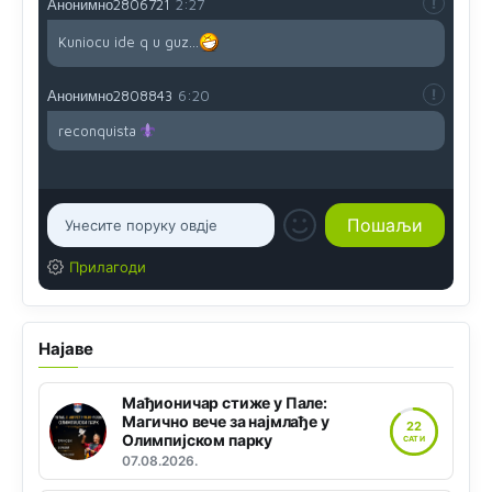
Анонимно2806721
2:27
Kuniocu ide q u guz...
Анонимно2808843
6:20
reconquista
Прилагоди
Најаве
Мађионичар стиже у Пале:
Магично вече за најмлађе у
22
Олимпијском парку
САТИ
07.08.2026.