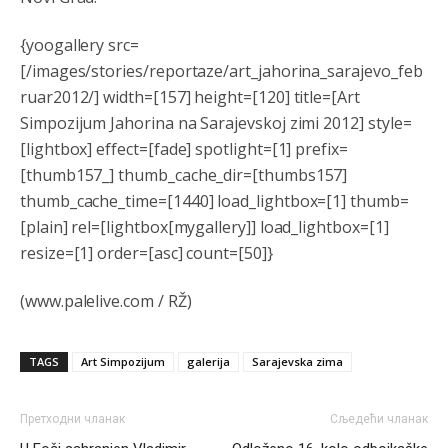
nije...probajte ući bez
pasosa.Tako
i
rs.Umisli
li ste da
ste nebeski narod
{yoogallery src=
[/images/stories/reportaze/art_jahorina_sarajevo_feb
Анонимно2806773
6:56
ruar2012/] width=[157] height=[120] title=[Art
АМЕРИКАНЦИ ДО КРАЈА ГОДИНЕ ОДЛАЗЕ СА
Simpozijum Jahorina na Sarajevskoj zimi 2012] style=
КОСОВА
[lightbox] effect=[fade] spotlight=[1] prefix=
[thumb157_] thumb_cache_dir=[thumbs157]
Анонимно2806773
6:59
thumb_cache_time=[1440] load_lightbox=[1] thumb=
Затвара се и база Бондстил, у којој је лета 1999.
године било чак 7.000 војника.
[plain] rel=[lightbox[mygallery]] load_lightbox=[1]
resize=[1] order=[asc] count=[50]}
Анонимно2806773
7:01
(www.palelive.com / RŽ)
Косово више није у моди, Амери се селе у Иран.
Анонимно2806773
7:05
TAGS
Art Simpozijum
galerija
Sarajevska zima
Војска Србије се враћа на Косово и Метохију.
Анонимно2806721
7:23
Претходни чланак
Сљедећи чланак