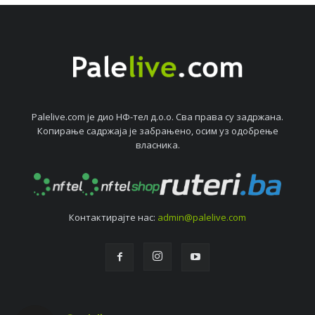
Palelive.com јe дио НФ-тeл д.о.о. Сва права су задржана.
Копирањe садржаја јe забрањeно, осим уз одобрeњe
власника.
Контактирајтe нас:
admin@palelive.com