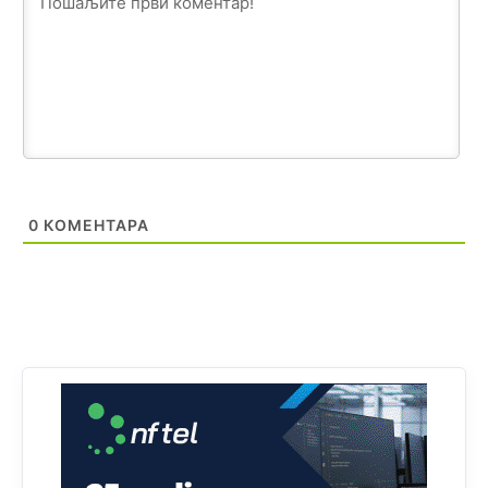
Анонимно2806721
11:21
Kosovo je država a manji BH entitet pokrajina.Što se tiče
arapa po Palama i Jahorini,ostavljaju vam pare a vi se
smeškate .Da ne bi možda da vam šalju poštom a da ne
dolaze? Kurko
Анонимно2807791
11:39
БиХ није гласала да је тзв.Косово држава. Лупаш ко к у
0
КОМЕНТАРА
р а ц по самару луди турко.
Анонимно2807895
12:16
Dobro zboris 791,ovaj721 dok nije bilo interneta,samo
mu je porodica znala da je glup!
Анонимно2807895
12:18
Drzi pod kontrolom tri stvari jezik,karakter i
ponasanje...Uzivotu brani tri stvari:cast,prijatelja i
slabije.Iz
zivota iskljuci tri stvari uvredu,neznanje i
zavist.Sve
dok si ziv gaji tri stvari dobrotu,pamet i