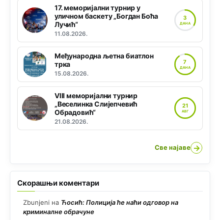
17. меморијални турнир у
уличном баскету „Богдан Боћа
3
Лучић“
ДАНА
11.08.2026.
Међународна љетна биатлон
7
трка
ДАНА
15.08.2026.
VIII меморијални турнир
„Веселинка Слијепчевић
21
Обрадовић“
АВГ
21.08.2026.
→
Све најаве
Скорашњи коментари
Zbunjeni
на
Ћосић: Полиција ће наћи одговор на
криминалне обрачуне