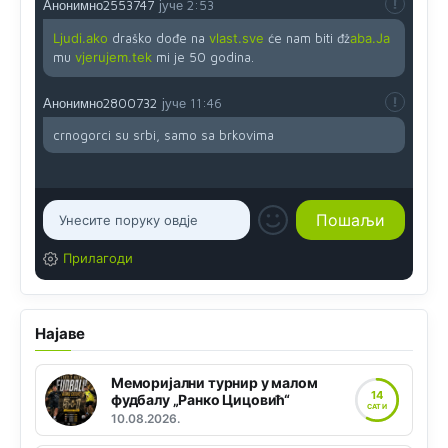
Анонимно2553747
јуче
2:53
Ljudi.ako
draško dođe na
vlast.sve
će nam biti đž
aba.Ja
mu
vjerujem.tek
mi je 50 godina.
Анонимно2800732
јуче
11:46
crnogorci su srbi, samo sa brkovima
Прилагоди
Најаве
Меморијални турнир у малом
14
фудбалу „Ранко Цицовић“
САТИ
10.08.2026.