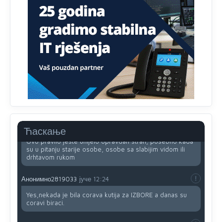
Анонимно2818605
јуче
11:34
Najveći dio populacije starije od 65 godina uopšte ne
koristi internet, niti ima pristup računarima
Анонимно2818605
јуче
11:45
Uvođenje pravila da se umjesto dosadašnjeg znaka "X"
(krstića) kružić ispred kandidata mora u potpunosti
obojiti (popuniti) uvedeno je isključivo zbog tehničkih
zahtjeva optičkih skenera.
Анонимно2818605
јуче
11:45
Ћаскање
Ovo pravilo jeste unijelo opravdan strah, posebno kada
su u pitanju starije osobe, osobe sa slabijim vidom ili
drhtavom rukom
Анонимно2819033
јуче
12:24
Yes,nekada je bila corava kutija za IZBORE a danas su
coravi biraci.