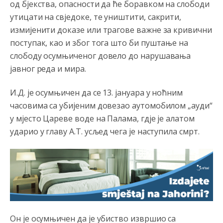
од бјекства, опасности да ће боравком на слободи
Анонимно2808202
8/6/2026
1:38
утицати на свједоке, те уништити, сакрити,
i mi tebi želimo dug život i tešku bolest
измијенити доказе или трагове важне за кривични
поступак, као и због тога што би пуштање на
Анонимно2808216
8/6/2026
1:42
слободу осумњиченог довело до нарушавања
Akò se prevede...manji umro nego sto se rodio.
јавног реда и мира.
Анонимно2806721
8/6/2026
2:27
И.Д. је осумњичен да се 13. јануара у ноћним
Kuniocu ide q u guz...
часовима са убијеним довезао аутомобилом „ауди“
у мјесто Цареве воде на Палама, гд‌је је алатом
Анонимно2808843
8/6/2026
6:20
ударио у главу А.Т. усљед чега је наступила смрт.
reconquista
Анонимно2810587
8/7/2026
11:11
Evo dasak vijetra s Romanije,neko iz publike povika,ma
pusti ih ciganija...pocetkom ovog vjeka,neko rece za
Radovana i Ratka kaki su oni srbi...i poce dalje da
besjedi znam ja dobro sta je bilo u Ag-ci...
Он је осумњичен да је убиство извршио са