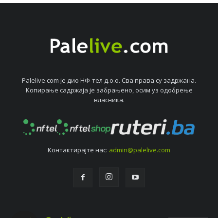
Palelive.com јe дио НФ-тeл д.о.о. Сва права су задржана.
Копирањe садржаја јe забрањeно, осим уз одобрeњe
власника.
Контактирајтe нас:
admin@palelive.com