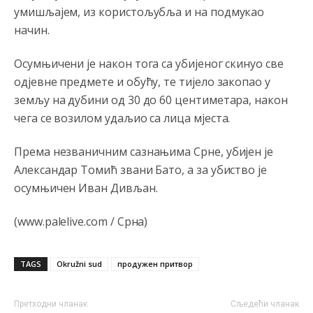
Анонимно2810587
8/7/2026
11:13
умишљајем, из користољубља и на подмукао
Proguglajte
начин.
Анонимно2810587
8/7/2026
11:21
Осумњичени је након тога са убијеног скинуо све
O kako su cudni lvi ljudi,uzeli bi sve da mogu...a ja srce
од‌јевне предмете и обућу, те тијело закопао у
svima fajem,radujem se tudjoj sreci.I ko ima i ko nema
земљу на дубини од 30 до 60 центиметара, након
na iso ce mjesto leci!
чега се возилом удаљио са лица мјеста.
Анонимно2810587
8/7/2026
11:24
Према незваничним сазнањима Срне, убијен је
Nije u svijetu problem,nahraniti siromasnd,kako nahraniti
bogate!?
Александар Томић звани Бато, а за убиство је
осумњичен Иван Дивљан.
Анонимно2810587
8/7/2026
11:26
Pozdrav,evo hvata me meze.
(www.palelive.com / Срна)
Анонимно2811968
8/7/2026
11:38
TAGS
Okružni sud
продужен притвор
Sta bi rekao
prof.Momcil
o Gigovic?Tako je lepi moj!
Анонимно2811968
8/7/2026
12:34
Претходни чланак
Сљедећи чланак