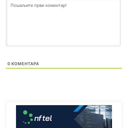
Анонимно2818605
јуче
11:17
Sa ovim procentom, Bosna i Hercegovina ima najvišu
stopu nepismenosti u regionu.
Анонимно2818605
јуче
11:21
Najveći rizik sa nepismenim stanovništvom je "kupovina
glasova" i manipulacija kroz fiktivne pomoćnike (koji
zapravo glasaju po nalogu političkih partija, a ne po želji
birača).
0
КОМЕНТАРА
Анонимно2818605
јуче
11:28
Prema zvaničnim podacima Agencije za statistiku BiH, u
Bosni i Hercegovini je 1.229.972 građana informatički
nepismeno, što čini 38,7% ukupnog stanovništva starijeg
od 10 godina
Анонимно2818605
јуче
11:30
Prema podacima o informaciono-komunikacionim
tehnologijama, čak 33,4% domaćinstava u BiH uopšte
nema pristup računaru bilo koje vrste (desktop, laptop ili
tablet