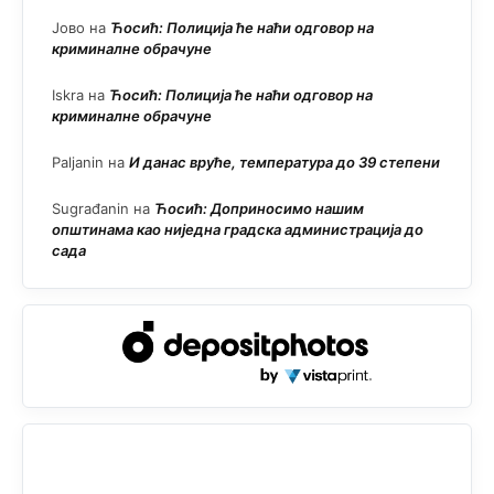
Јово
на
Ћосић: Полиција ће наћи одговор на
криминалне обрачуне
Iskra
на
Ћосић: Полиција ће наћи одговор на
криминалне обрачуне
Paljanin
на
И данас вруће, температура до 39 степени
Sugrađanin
на
Ћосић: Доприносимо нашим
општинама као ниједна градска администрација до
сада