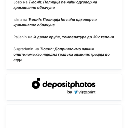
Јово
на
Ћосић: Полиција ће наћи одговор на
криминалне обрачуне
Iskra
на
Ћосић: Полиција ће наћи одговор на
криминалне обрачуне
Paljanin
на
И данас вруће, температура до 39 степени
Sugrađanin
на
Ћосић: Доприносимо нашим
општинама као ниједна градска администрација до
сада