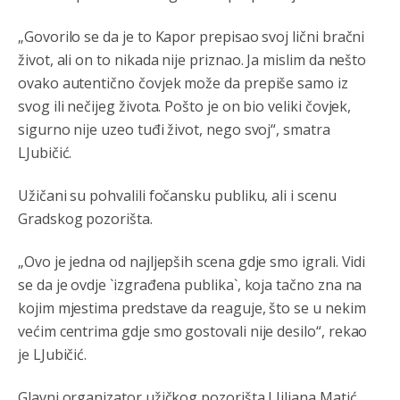
i mi tebi želimo dug život i tešku bolest
„Govorilo se da je to Kapor prepisao svoj lični bračni
život, ali on to nikada nije priznao. Ja mislim da nešto
Анонимно2808216
8/6/2026
1:42
ovako autentično čovjek može da prepiše samo iz
Akò se prevede...manji umro nego sto se rodio.
svog ili nečijeg života. Pošto je on bio veliki čovjek,
sigurno nije uzeo tuđi život, nego svoj“, smatra
Анонимно2806721
8/6/2026
2:27
LJubičić.
Kuniocu ide q u guz...
Užičani su pohvalili fočansku publiku, ali i scenu
Анонимно2808843
8/6/2026
6:20
Gradskog pozorišta.
reconquista
„Ovo je jedna od najljepših scena gdje smo igrali. Vidi
Анонимно2810587
8/7/2026
11:11
se da je ovdje `izgrađena publika`, koja tačno zna na
kojim mjestima predstave da reaguje, što se u nekim
Evo dasak vijetra s Romanije,neko iz publike povika,ma
pusti ih ciganija...pocetkom ovog vjeka,neko rece za
većim centrima gdje smo gostovali nije desilo“, rekao
Radovana i Ratka kaki su oni srbi...i poce dalje da
besjedi znam ja dobro sta je bilo u Ag-ci...
je LJubičić.
Анонимно2810587
8/7/2026
11:13
Glavni organizator užičkog pozorišta LJiljana Matić