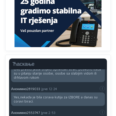
Анонимно2818605
јуче
11:34
Najveći dio populacije starije od 65 godina uopšte ne
koristi internet, niti ima pristup računarima
Анонимно2818605
јуче
11:45
Uvođenje pravila da se umjesto dosadašnjeg znaka "X"
(krstića) kružić ispred kandidata mora u potpunosti
obojiti (popuniti) uvedeno je isključivo zbog tehničkih
zahtjeva optičkih skenera.
Анонимно2818605
јуче
11:45
Ћаскање
Ovo pravilo jeste unijelo opravdan strah, posebno kada
su u pitanju starije osobe, osobe sa slabijim vidom ili
drhtavom rukom
Анонимно2819033
јуче
12:24
Yes,nekada je bila corava kutija za IZBORE a danas su
coravi biraci.
Анонимно2553747
јуче
2:53