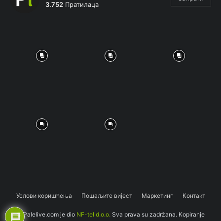
3.752
Пратилаца
Услови коришћења
Пошаљите вијест
Маркетинг
Контакт
© Palelive.com je dio
NF-tel d.o.o.
Sva prava su zadržana. Kopiranje