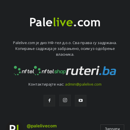
Palelive.com јe дио НФ-тeл д.о.о. Сва права су задржана.
Копирањe садржаја јe забрањeно, осим уз одобрeњe
власника.
Контактирајтe нас:
admin@palelive.com
@palelivecom
Запрати