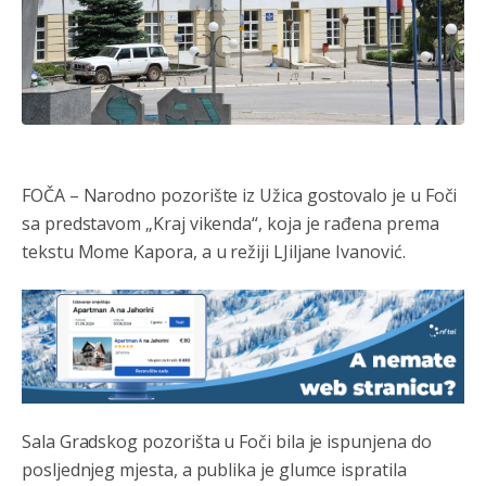
FOČA – Narodno pozorište iz Užica gostovalo je u Foči
sa predstavom „Kraj vikenda“, koja je rađena prema
tekstu Mome Kapora, a u režiji LJiljane Ivanović.
Анонимно2807791
8/6/2026
11:39
БиХ није гласала да је тзв.Косово држава. Лупаш ко к у
р а ц по самару луди турко.
Sala Gradskog pozorišta u Foči bila je ispunjena do
Анонимно2807895
8/6/2026
12:16
posljednjeg mjesta, a publika je glumce ispratila
Dobro zboris 791,ovaj721 dok nije bilo interneta,samo