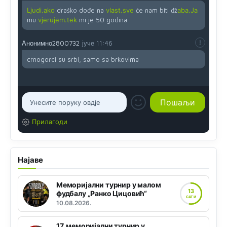
Ljudi.ako
draško dođe na
vlast.sve
će nam biti đž
aba.Ja
mu
vjerujem.tek
mi je 50 godina.
Анонимно2800732
јуче
11:46
crnogorci su srbi, samo sa brkovima
Прилагоди
Најаве
Меморијални турнир у малом
13
фудбалу „Ранко Цицовић“
САТИ
10.08.2026.
17. меморијални турнир у