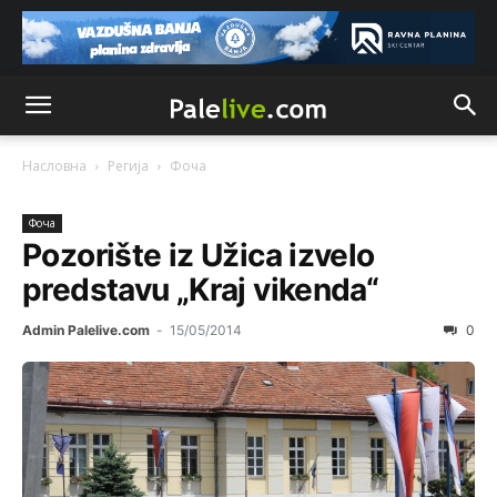
Насловна
Регија
Фоча
Фоча
Pozorište iz Užica izvelo
predstavu „Kraj vikenda“
Admin Palelive.com
-
15/05/2014
0