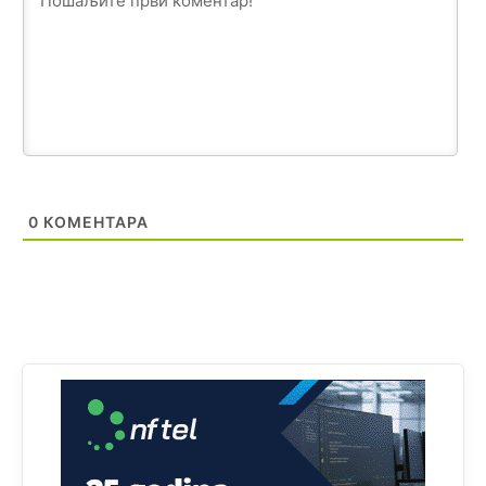
Анонимно2818605
јуче
11:17
Sa ovim procentom, Bosna i Hercegovina ima najvišu
stopu nepismenosti u regionu.
Анонимно2818605
јуче
11:21
Najveći rizik sa nepismenim stanovništvom je "kupovina
glasova" i manipulacija kroz fiktivne pomoćnike (koji
zapravo glasaju po nalogu političkih partija, a ne po želji
birača).
0
КОМЕНТАРА
Анонимно2818605
јуче
11:28
Prema zvaničnim podacima Agencije za statistiku BiH, u
Bosni i Hercegovini je 1.229.972 građana informatički
nepismeno, što čini 38,7% ukupnog stanovništva starijeg
od 10 godina
Анонимно2818605
јуче
11:30
Prema podacima o informaciono-komunikacionim
tehnologijama, čak 33,4% domaćinstava u BiH uopšte
nema pristup računaru bilo koje vrste (desktop, laptop ili
tablet