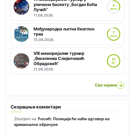
уличном баскету „Богдан Боћа
3
Лучић“
ДАНА
11.08.2026.
Међународна љетна биатлон
7
трка
ДАНА
15.08.2026.
VIII меморијални турнир
„Веселинка Слијепчевић
21
Обрадовић“
АВГ
21.08.2026.
→
Све најаве
Скорашњи коментари
Zbunjeni
на
Ћосић: Полиција ће наћи одговор на
криминалне обрачуне